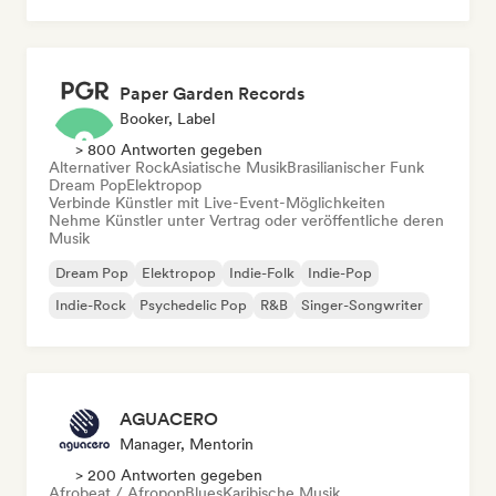
Pop-Soul
Paper Garden Records
Booker, Label
> 800 Antworten gegeben
Alternativer Rock
Asiatische Musik
Brasilianischer Funk
Dream Pop
Elektropop
Verbinde Künstler mit Live-Event-Möglichkeiten
Nehme Künstler unter Vertrag oder veröffentliche deren
Musik
Dream Pop
Elektropop
Indie-Folk
Indie-Pop
Indie-Rock
Psychedelic Pop
R&B
Singer-Songwriter
AGUACERO
Manager, Mentorin
> 200 Antworten gegeben
Afrobeat / Afropop
Blues
Karibische Musik