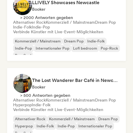
LLIVELY Showcases Newcastle
Booker
> 2000 Antworten gegeben
Alternativer Rock
Kommerziell / Mainstream
Dream Pop
Indie-Folk
Indie-Pop
Verbinde Künstler mit Live-Event-Möglichkeiten
Kommerziell / Mainstream
Dream Pop
Indie-Folk
Indie-Pop
Internationaler Pop
Lofi bedroom
Pop-Rock
Pop-Soul
The Lost Wanderer Bar Café in Newcastle
Booker
> 500 Antworten gegeben
Alternativer Rock
Kommerziell / Mainstream
Dream Pop
Hyperpop
Indie-Folk
Verbinde Künstler mit Live-Event-Möglichkeiten
Alternativer Rock
Kommerziell / Mainstream
Dream Pop
Hyperpop
Indie-Folk
Indie-Pop
Internationaler Pop