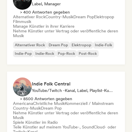
Label, Manager
> 400 Antworten gegeben
Alternativer Rock
Country-Musik
Dream Pop
Elektropop
Filmmusik
Manage Künstler in ihrer Karriere
Nehme Künstler unter Vertrag oder veröffentliche deren
Musik
Alternativer Rock
Dream Pop
Elektropop
Indie-Folk
Indie-Pop
Indie-Rock
Pop-Rock
Post-Rock
Indie Folk Central
YouTube/Twitch -Kanal, Label, Playlist-Kurator, Radiosender
> 8500 Antworten gegeben
Americana
Christliche Musik
Kommerziell / Mainstream
Country-Musik
Dream Pop
Nehme Künstler unter Vertrag oder veröffentliche deren
Musik
Spiele Künstler im Radio
Teile Künstler auf meinem YouTube-, SoundCloud- oder
Twitch-Kanal