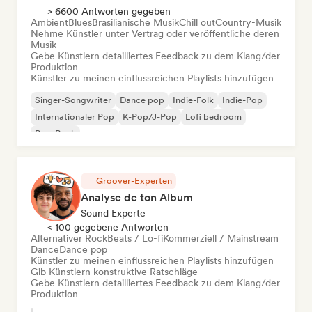
> 6600 Antworten gegeben
Ambient
Blues
Brasilianische Musik
Chill out
Country-Musik
Nehme Künstler unter Vertrag oder veröffentliche deren
Musik
Gebe Künstlern detailliertes Feedback zu dem Klang/der
Produktion
Künstler zu meinen einflussreichen Playlists hinzufügen
Singer-Songwriter
Dance pop
Indie-Folk
Indie-Pop
Internationaler Pop
K-Pop/J-Pop
Lofi bedroom
Pop-Rock
Groover-Experten
Analyse de ton Album
Sound Experte
< 100 gegebene Antworten
Alternativer Rock
Beats / Lo-fi
Kommerziell / Mainstream
Dance
Dance pop
Künstler zu meinen einflussreichen Playlists hinzufügen
Gib Künstlern konstruktive Ratschläge
Gebe Künstlern detailliertes Feedback zu dem Klang/der
Produktion