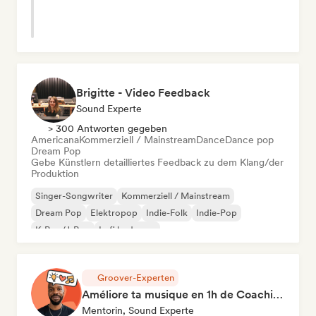
Brigitte - Video Feedback
Sound Experte
> 300 Antworten gegeben
Americana
Kommerziell / Mainstream
Dance
Dance pop
Dream Pop
Gebe Künstlern detailliertes Feedback zu dem Klang/der
Produktion
Singer-Songwriter
Kommerziell / Mainstream
Dream Pop
Elektropop
Indie-Folk
Indie-Pop
K-Pop/J-Pop
Lofi bedroom
Groover-Experten
Améliore ta musique en 1h de Coaching
Mentorin, Sound Experte