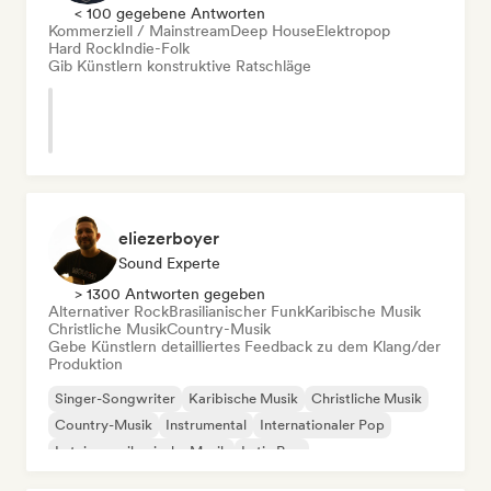
< 100 gegebene Antworten
Kommerziell / Mainstream
Deep House
Elektropop
Hard Rock
Indie-Folk
Gib Künstlern konstruktive Ratschläge
eliezerboyer
Sound Experte
> 1300 Antworten gegeben
Alternativer Rock
Brasilianischer Funk
Karibische Musik
Christliche Musik
Country-Musik
Gebe Künstlern detailliertes Feedback zu dem Klang/der
Produktion
Singer-Songwriter
Karibische Musik
Christliche Musik
Country-Musik
Instrumental
Internationaler Pop
Lateinamerikanische Musik
Latin Pop