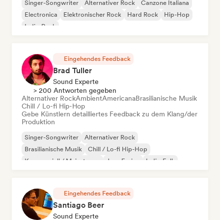
Singer-Songwriter
Alternativer Rock
Canzone Italiana
Electronica
Elektronischer Rock
Hard Rock
Hip-Hop
Indie-Rock
Eingehendes Feedback
Brad Tuller
Sound Experte
> 200 Antworten gegeben
Alternativer Rock
Ambient
Americana
Brasilianische Musik
Chill / Lo-fi Hip-Hop
Gebe Künstlern detailliertes Feedback zu dem Klang/der
Produktion
Singer-Songwriter
Alternativer Rock
Brasilianische Musik
Chill / Lo-fi Hip-Hop
Kommerziell / Mainstream
Jazz-Fusion
Indie-Folk
Pop-Punk
Eingehendes Feedback
Santiago Beer
Sound Experte