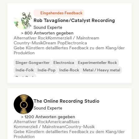
Eingehendes Feedback
Rob Tavaglione/Catalyst Recording
Sound Experte
> 800 Antworten gegeben
Alternativer Rock
Kommerziell / Mainstream
Country-Musik
Dream Pop
Electronica
Gebe Künstlern detailliertes Feedback zu dem Klang/der
Produktion
Singer-Songwriter
Electronica
Experimenteller Rock
Indie-Folk
Indie-Pop
Indie-Rock
Metal / Heavy metal
Post-Punk
The Online Recording Studio
Sound Experte
> 1200 Antworten gegeben
Alternativer Rock
Americana
Blues
Kommerziell / Mainstream
Country-Musik
Gebe Künstlern detailliertes Feedback zu dem Klang/der
Produktion