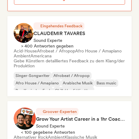
Eingehendes Feedback
CLAUDEMIR TAVARES
Sound Experte
> 400 Antworten gegeben
Acid-House
Afrobeat / Afropop
Afro House / Amapiano
Ambient
Americana
Gebe Künstlern detailliertes Feedback zu dem Klang/der
Produktion
Singer-Songwriter
Afrobeat / Afropop
Afro House / Amapiano
Arabische Musik
Bass music
Brasilianischer Funk
Chill / Lo-fi Hip-Hop
Klassische Musik
Groover-Experten
Grow Your Artist Career in a 1hr Coaching Session
Sound Experte
< 100 gegebene Antworten
Alternativer Rock
Ambient
Klassische Musik