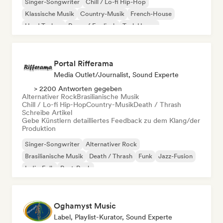
Singer-Songwriter
Chill / Lo-fi Hip-Hop
Klassische Musik
Country-Musik
French-House
Hard Techno
Rap auf Englisch
Tech House
Portal Rifferama
Media Outlet/Journalist, Sound Experte
> 2200 Antworten gegeben
Alternativer Rock
Brasilianische Musik
Chill / Lo-fi Hip-Hop
Country-Musik
Death / Thrash
Schreibe Artikel
Gebe Künstlern detailliertes Feedback zu dem Klang/der
Produktion
Singer-Songwriter
Alternativer Rock
Brasilianische Musik
Death / Thrash
Funk
Jazz-Fusion
Indie-Folk
Post-Rock
Oghamyst Music
Label, Playlist-Kurator, Sound Experte