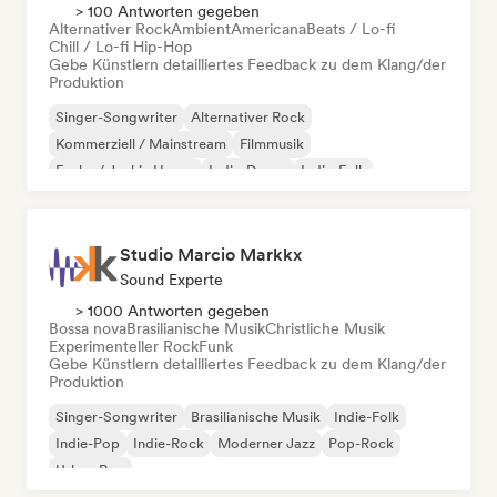
> 100 Antworten gegeben
Alternativer Rock
Ambient
Americana
Beats / Lo-fi
Chill / Lo-fi Hip-Hop
Gebe Künstlern detailliertes Feedback zu dem Klang/der
Produktion
Singer-Songwriter
Alternativer Rock
Kommerziell / Mainstream
Filmmusik
Funky / Jackin House
Indie-Dance
Indie-Folk
Indie-Pop
Studio Marcio Markkx
Sound Experte
> 1000 Antworten gegeben
Bossa nova
Brasilianische Musik
Christliche Musik
Experimenteller Rock
Funk
Gebe Künstlern detailliertes Feedback zu dem Klang/der
Produktion
Singer-Songwriter
Brasilianische Musik
Indie-Folk
Indie-Pop
Indie-Rock
Moderner Jazz
Pop-Rock
Urban Pop