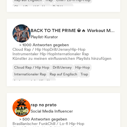
Cloud Rap / Hip Hop
Drill/Jersey
BACK TO THE PRIME 🔱🔥 Workout Motivation Playlist
Playlist-Kurator
> 1000 Antworten gegeben
Cloud Rap / Hip Hop
Drill/Jersey
Hip-Hop
Instrumentaler Hip-Hop
Internationaler Rap
Künstler zu meinen einflussreichen Playlists hinzufügen
Cloud Rap / Hip Hop
Drill/Jersey
Hip-Hop
Internationaler Rap
Rap auf Englisch
Trap
Instrumentaler Hip-Hop
rap no prato
Social Media Influencer
> 500 Antworten gegeben
Brasilianischer Funk
Chill / Lo-fi Hip-Hop