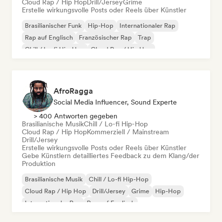
Cloud Rap / Hip Hop
Drill/Jersey
Grime
Erstelle wirkungsvolle Posts oder Reels über Künstler
Brasilianischer Funk
Hip-Hop
Internationaler Rap
Rap auf Englisch
Französischer Rap
Trap
Chill / Lo-fi Hip-Hop
Cloud Rap / Hip Hop
AfroRagga
Social Media Influencer, Sound Experte
> 400 Antworten gegeben
Brasilianische Musik
Chill / Lo-fi Hip-Hop
Cloud Rap / Hip Hop
Kommerziell / Mainstream
Drill/Jersey
Erstelle wirkungsvolle Posts oder Reels über Künstler
Gebe Künstlern detailliertes Feedback zu dem Klang/der
Produktion
Brasilianische Musik
Chill / Lo-fi Hip-Hop
Cloud Rap / Hip Hop
Drill/Jersey
Grime
Hip-Hop
Internationaler Rap
Rap auf Englisch