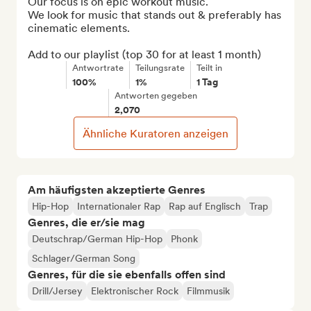
Our focus is on epic workout music. 

We look for music that stands out & preferably has 
cinematic elements.

Add to our playlist (top 30 for at least 1 month)
Antwortrate
Teilungsrate
Teilt in
100%
1%
1 Tag
Antworten gegeben
2,070
Ähnliche Kuratoren anzeigen
Am häufigsten akzeptierte Genres
Hip-Hop
Internationaler Rap
Rap auf Englisch
Trap
Genres, die er/sie mag
Deutschrap/German Hip-Hop
Phonk
Schlager/German Song
Genres, für die sie ebenfalls offen sind
Drill/Jersey
Elektronischer Rock
Filmmusik