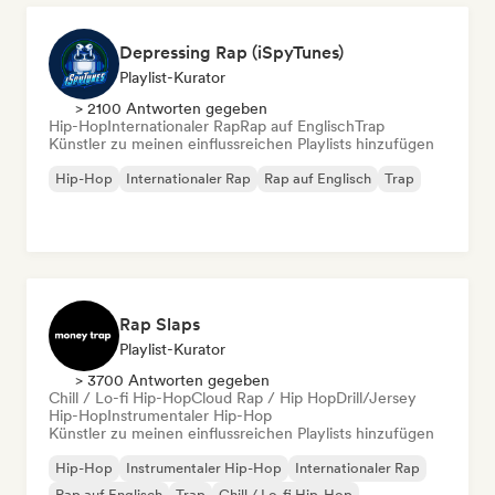
Depressing Rap (iSpyTunes)
Playlist-Kurator
> 2100 Antworten gegeben
Hip-Hop
Internationaler Rap
Rap auf Englisch
Trap
Künstler zu meinen einflussreichen Playlists hinzufügen
Hip-Hop
Internationaler Rap
Rap auf Englisch
Trap
Rap Slaps
Playlist-Kurator
> 3700 Antworten gegeben
Chill / Lo-fi Hip-Hop
Cloud Rap / Hip Hop
Drill/Jersey
Hip-Hop
Instrumentaler Hip-Hop
Künstler zu meinen einflussreichen Playlists hinzufügen
Hip-Hop
Instrumentaler Hip-Hop
Internationaler Rap
Rap auf Englisch
Trap
Chill / Lo-fi Hip-Hop