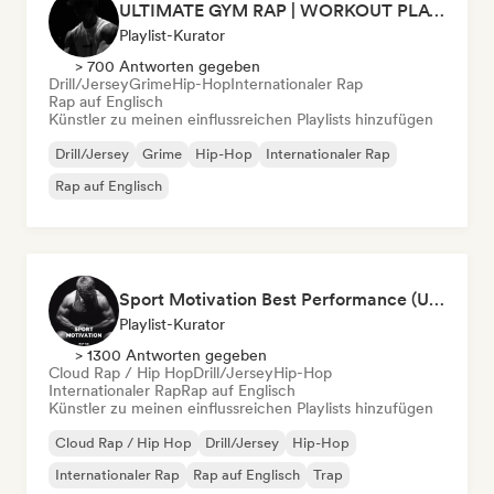
ULTIMATE GYM RAP | WORKOUT PLAYLIST 2026 🔥
Playlist-Kurator
> 700 Antworten gegeben
Drill/Jersey
Grime
Hip-Hop
Internationaler Rap
Rap auf Englisch
Künstler zu meinen einflussreichen Playlists hinzufügen
Drill/Jersey
Grime
Hip-Hop
Internationaler Rap
Rap auf Englisch
Sport Motivation Best Performance (Uniside Digital)
Playlist-Kurator
> 1300 Antworten gegeben
Cloud Rap / Hip Hop
Drill/Jersey
Hip-Hop
Internationaler Rap
Rap auf Englisch
Künstler zu meinen einflussreichen Playlists hinzufügen
Cloud Rap / Hip Hop
Drill/Jersey
Hip-Hop
Internationaler Rap
Rap auf Englisch
Trap