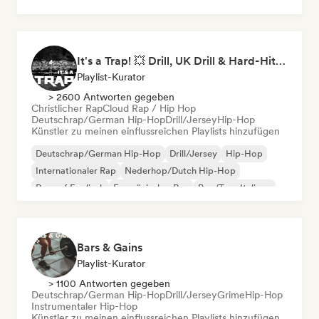
It's a Trap! 💥 Drill, UK Drill & Hard-Hitting Trap
Playlist-Kurator
> 2600 Antworten gegeben
Christlicher Rap
Cloud Rap / Hip Hop
Deutschrap/German Hip-Hop
Drill/Jersey
Hip-Hop
Künstler zu meinen einflussreichen Playlists hinzufügen
Deutschrap/German Hip-Hop
Drill/Jersey
Hip-Hop
Internationaler Rap
Nederhop/Dutch Hip-Hop
Rap auf Englisch
Französischer Rap
Rap/Trap Italiano
Bars & Gains
Playlist-Kurator
> 1100 Antworten gegeben
Deutschrap/German Hip-Hop
Drill/Jersey
Grime
Hip-Hop
Instrumentaler Hip-Hop
Künstler zu meinen einflussreichen Playlists hinzufügen