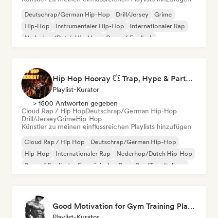
Deutschrap/German Hip-Hop
Drill/Jersey
Grime
Hip-Hop
Instrumentaler Hip-Hop
Internationaler Rap
Nederhop/Dutch Hip-Hop
Rap auf Englisch
Hip Hop Hooray 💥 Trap, Hype & Party Rap Bangers
Playlist-Kurator
> 1500 Antworten gegeben
Cloud Rap / Hip Hop
Deutschrap/German Hip-Hop
Drill/Jersey
Grime
Hip-Hop
Künstler zu meinen einflussreichen Playlists hinzufügen
Cloud Rap / Hip Hop
Deutschrap/German Hip-Hop
Hip-Hop
Internationaler Rap
Nederhop/Dutch Hip-Hop
Rap auf Englisch
Französischer Rap
Rap/Trap Italiano
Good Motivation for Gym Training Playlist 💪
Playlist-Kurator