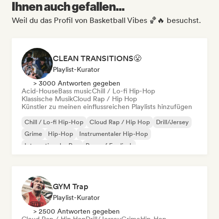
Ihnen auch gefallen...
Weil du das Profil von Basketball Vibes 🏀🔥 besuchst.
CLEAN TRANSITIONS😤
Playlist-Kurator
> 3000 Antworten gegeben
Acid-House
Bass music
Chill / Lo-fi Hip-Hop
Klassische Musik
Cloud Rap / Hip Hop
Künstler zu meinen einflussreichen Playlists hinzufügen
Chill / Lo-fi Hip-Hop
Cloud Rap / Hip Hop
Drill/Jersey
Grime
Hip-Hop
Instrumentaler Hip-Hop
Internationaler Rap
Rap auf Englisch
GYM Trap
Playlist-Kurator
> 2500 Antworten gegeben