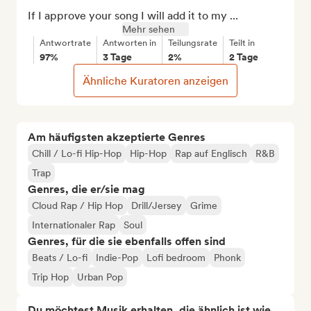
If I approve your song I will add it to my ...
Mehr sehen
Antwortrate
Antworten in
Teilungsrate
Teilt in
97%
3 Tage
2%
2 Tage
Ähnliche Kuratoren anzeigen
Am häufigsten akzeptierte Genres
Chill / Lo-fi Hip-Hop
Hip-Hop
Rap auf Englisch
R&B
Trap
Genres, die er/sie mag
Cloud Rap / Hip Hop
Drill/Jersey
Grime
Internationaler Rap
Soul
Genres, für die sie ebenfalls offen sind
Beats / Lo-fi
Indie-Pop
Lofi bedroom
Phonk
Trip Hop
Urban Pop
Du möchtest Musik erhalten, die ähnlich ist wie