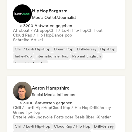
HipHopEargasm
Media Outlet/Journalist
> 3200 Antworten gegeben
Afrobeat / Afropop
Chill / Lo-fi Hip-Hop
Chill out
Cloud Rap / Hip Hop
Dance pop
Schreibe Artikel
Chill / Lo-fi Hip-Hop
Dream Pop
Drill/Jersey
Hip-Hop
Indie-Pop
Internationaler Rap
Rap auf Englisch
Französischer Rap
Aaron Hampshire
Social Media Influencer
> 3000 Antworten gegeben
Chill / Lo-fi Hip-Hop
Cloud Rap / Hip Hop
Drill/Jersey
Grime
Hip-Hop
Erstelle wirkungsvolle Posts oder Reels über Künstler
Chill / Lo-fi Hip-Hop
Cloud Rap / Hip Hop
Drill/Jersey