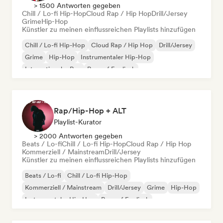
> 1500 Antworten gegeben
Chill / Lo-fi Hip-Hop
Cloud Rap / Hip Hop
Drill/Jersey
Grime
Hip-Hop
Künstler zu meinen einflussreichen Playlists hinzufügen
Chill / Lo-fi Hip-Hop
Cloud Rap / Hip Hop
Drill/Jersey
Grime
Hip-Hop
Instrumentaler Hip-Hop
Internationaler Rap
Rap auf Englisch
Rap/Hip-Hop + ALT
Playlist-Kurator
> 2000 Antworten gegeben
Beats / Lo-fi
Chill / Lo-fi Hip-Hop
Cloud Rap / Hip Hop
Kommerziell / Mainstream
Drill/Jersey
Künstler zu meinen einflussreichen Playlists hinzufügen
Beats / Lo-fi
Chill / Lo-fi Hip-Hop
Kommerziell / Mainstream
Drill/Jersey
Grime
Hip-Hop
Instrumentaler Hip-Hop
Rap auf Englisch