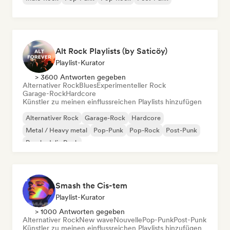
Alt Rock Playlists (by Saticöy)
Playlist-Kurator
> 3600 Antworten gegeben
Alternativer Rock
Blues
Experimenteller Rock
Garage-Rock
Hardcore
Künstler zu meinen einflussreichen Playlists hinzufügen
Alternativer Rock
Garage-Rock
Hardcore
Metal / Heavy metal
Pop-Punk
Pop-Rock
Post-Punk
Psychedelic Rock
Smash the Cis-tem
Playlist-Kurator
> 1000 Antworten gegeben
Alternativer Rock
New wave
Nouvelle
Pop-Punk
Post-Punk
Künstler zu meinen einflussreichen Playlists hinzufügen