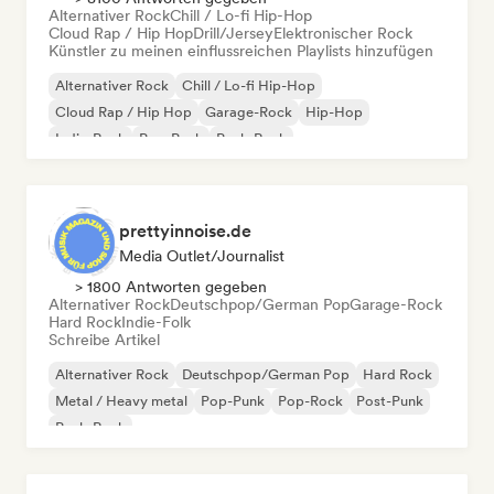
Alternativer Rock
Chill / Lo-fi Hip-Hop
Cloud Rap / Hip Hop
Drill/Jersey
Elektronischer Rock
Künstler zu meinen einflussreichen Playlists hinzufügen
Alternativer Rock
Chill / Lo-fi Hip-Hop
Cloud Rap / Hip Hop
Garage-Rock
Hip-Hop
Indie-Rock
Pop-Punk
Punk-Rock
prettyinnoise.de
Media Outlet/Journalist
> 1800 Antworten gegeben
Alternativer Rock
Deutschpop/German Pop
Garage-Rock
Hard Rock
Indie-Folk
Schreibe Artikel
Alternativer Rock
Deutschpop/German Pop
Hard Rock
Metal / Heavy metal
Pop-Punk
Pop-Rock
Post-Punk
Punk-Rock