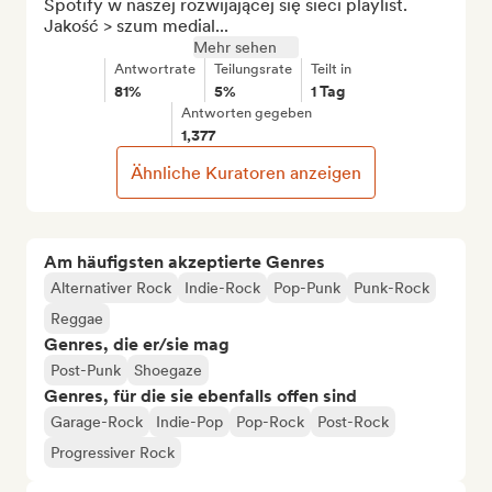
Spotify w naszej rozwijającej się sieci playlist. 
Jakość > szum medial...
Mehr sehen
Antwortrate
Teilungsrate
Teilt in
81%
5%
1 Tag
Antworten gegeben
1,377
Ähnliche Kuratoren anzeigen
Am häufigsten akzeptierte Genres
Alternativer Rock
Indie-Rock
Pop-Punk
Punk-Rock
Reggae
Genres, die er/sie mag
Post-Punk
Shoegaze
Genres, für die sie ebenfalls offen sind
Garage-Rock
Indie-Pop
Pop-Rock
Post-Rock
Progressiver Rock