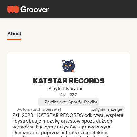
About
KATSTAR RECORDS
Playlist-Kurator
5k
337
Zertifizierte Spotify-Playlist
Automatisch übersetzt
Original anzeigen
Zał. 2020 | KATSTAR RECORDS odkrywa, wspiera 
i dystrybuuje muzykę artystów spoza dużych 
wytwórni. Łączymy artystów z prawdziwymi 
słuchaczami poprzez autentyczną selekcję 