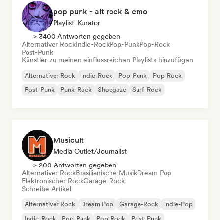
pop punk - alt rock & emo
Playlist-Kurator
> 3400 Antworten gegeben
Alternativer Rock
Indie-Rock
Pop-Punk
Pop-Rock
Post-Punk
Künstler zu meinen einflussreichen Playlists hinzufügen
Alternativer Rock
Indie-Rock
Pop-Punk
Pop-Rock
Post-Punk
Punk-Rock
Shoegaze
Surf-Rock
Musicult
Media Outlet/Journalist
> 200 Antworten gegeben
Alternativer Rock
Brasilianische Musik
Dream Pop
Elektronischer Rock
Garage-Rock
Schreibe Artikel
Alternativer Rock
Dream Pop
Garage-Rock
Indie-Pop
Indie-Rock
Pop-Punk
Pop-Rock
Post-Punk