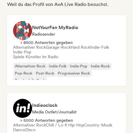
Weil du das Profil von AvA Live Radio besuchst.
NotYourFan MyRadio
Radiosender
> 8500 Antworten gegeben
Alternativer Rock
Garage-Rock
Hard Rock
Indie-Folk
Indie-Pop
Spiele Künstler im Radio
Alternativer Rock
Indie-Folk
Indie-Pop
Indie-Rock
Pop-Rock
Post-Rock
Progressiver Rock
Psychedelic Rock
Indieoclock
Media Outlet/Journalist
> 5000 Antworten gegeben
Alternativer Rock
Chill / Lo-fi Hip-Hop
Country-Musik
Dance
Disco