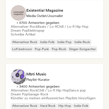
Existential Magazine
Media Outlet/Journalist
> 5700 Antworten gegeben
Alternativer Rock
Beats / Lo-fi
Chill / Lo-fi Hip-Hop
Dream Pop
Elektropop
Schreibe Artikel
Alternativer Rock
Indie-Folk
Indie-Pop
Indie-Rock
Lofi bedroom
Pop-Punk
Pop-Rock
Singer-Songwriter
Mbti Music
Playlist-Kurator
> 3400 Antworten gegeben
Alternativer Rock
Chill / Lo-fi Hip-Hop
Dance pop
Dream Pop
Garage-Rock
Künstler zu meinen einflussreichen Playlists hinzufügen
Alternativer Rock
Hard Rock
Hip-Hop
Indie-Folk