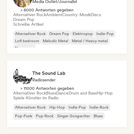
Media Outlet/Journalist
> 6000 Antworten gegeben
Alternativer Rock
Ambient
Country-Musik
Disco
Dream Pop
Schreibe Artikel
Alternativer Rock
Dream Pop
Elektropop
Indie-Pop
Lofi bedroom
Melodic Metal
Metal / Heavy metal
New wave
The Sound Lab
Radiosender
> 11000 Antworten gegeben
Alternativer Rock
Blues
Dance
Drum and Bass
Hip-Hop
Spiele Künstler im Radio
Alternativer Rock
Hip-Hop
Indie-Pop
Indie-Rock
Pop-Punk
Pop-Rock
Singer-Songwriter
Blues