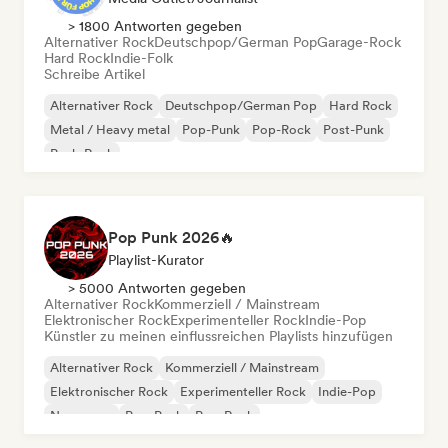
> 1800 Antworten gegeben
Alternativer Rock
Deutschpop/German Pop
Garage-Rock
Hard Rock
Indie-Folk
Schreibe Artikel
Alternativer Rock
Deutschpop/German Pop
Hard Rock
Metal / Heavy metal
Pop-Punk
Pop-Rock
Post-Punk
Punk-Rock
Pop Punk 2026🔥
Playlist-Kurator
> 5000 Antworten gegeben
Alternativer Rock
Kommerziell / Mainstream
Elektronischer Rock
Experimenteller Rock
Indie-Pop
Künstler zu meinen einflussreichen Playlists hinzufügen
Alternativer Rock
Kommerziell / Mainstream
Elektronischer Rock
Experimenteller Rock
Indie-Pop
New wave
Pop-Punk
Pop-Rock