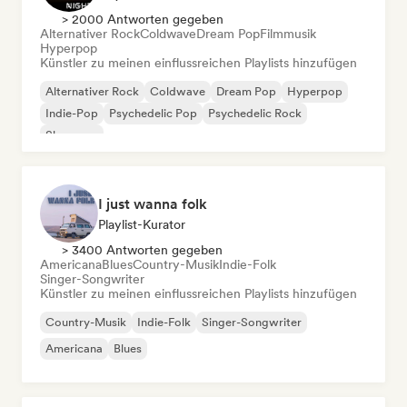
> 2000 Antworten gegeben
Alternativer Rock
Coldwave
Dream Pop
Filmmusik
Hyperpop
Künstler zu meinen einflussreichen Playlists hinzufügen
Alternativer Rock
Coldwave
Dream Pop
Hyperpop
Indie-Pop
Psychedelic Pop
Psychedelic Rock
Shoegaze
I just wanna folk
Playlist-Kurator
> 3400 Antworten gegeben
Americana
Blues
Country-Musik
Indie-Folk
Singer-Songwriter
Künstler zu meinen einflussreichen Playlists hinzufügen
Country-Musik
Indie-Folk
Singer-Songwriter
Americana
Blues