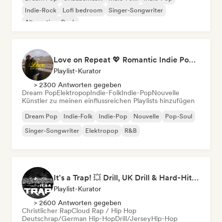
Indie-Rock
Lofi bedroom
Singer-Songwriter
Alternativer Rock
Love on Repeat 💖 Romantic Indie Pop, Neo Soul & Singer-Songwriter
Playlist-Kurator
> 2300 Antworten gegeben
Dream Pop
Elektropop
Indie-Folk
Indie-Pop
Nouvelle
Künstler zu meinen einflussreichen Playlists hinzufügen
Dream Pop
Indie-Folk
Indie-Pop
Nouvelle
Pop-Soul
Singer-Songwriter
Elektropop
R&B
It's a Trap! 💥 Drill, UK Drill & Hard-Hitting Trap
Playlist-Kurator
> 2600 Antworten gegeben
Christlicher Rap
Cloud Rap / Hip Hop
Deutschrap/German Hip-Hop
Drill/Jersey
Hip-Hop