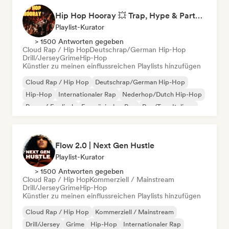
Hip Hop Hooray 💥 Trap, Hype & Party Rap Bangers
Playlist-Kurator
> 1500 Antworten gegeben
Cloud Rap / Hip Hop
Deutschrap/German Hip-Hop
Drill/Jersey
Grime
Hip-Hop
Künstler zu meinen einflussreichen Playlists hinzufügen
Cloud Rap / Hip Hop
Deutschrap/German Hip-Hop
Hip-Hop
Internationaler Rap
Nederhop/Dutch Hip-Hop
Rap auf Englisch
Französischer Rap
Rap/Trap Italiano
Flow 2.0 | Next Gen Hustle
Playlist-Kurator
> 1500 Antworten gegeben
Cloud Rap / Hip Hop
Kommerziell / Mainstream
Drill/Jersey
Grime
Hip-Hop
Künstler zu meinen einflussreichen Playlists hinzufügen
Cloud Rap / Hip Hop
Kommerziell / Mainstream
Drill/Jersey
Grime
Hip-Hop
Internationaler Rap