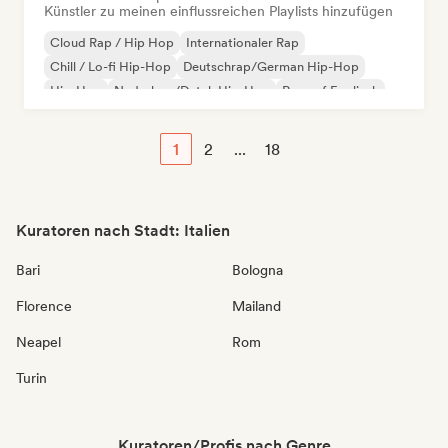
Künstler zu meinen einflussreichen Playlists hinzufügen
Cloud Rap / Hip Hop
Internationaler Rap
Chill / Lo-fi Hip-Hop
Deutschrap/German Hip-Hop
Hip-Hop
Nederhop/Dutch Hip-Hop
Rap auf Englisch
Französischer Rap
1
2
...
18
Kuratoren nach Stadt: Italien
Bari
Bologna
Florence
Mailand
Neapel
Rom
Turin
Kuratoren/Profis nach Genre