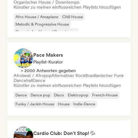
Organischer House / Downtempo
Künstler zu meinen einflussreichen Playlists hinzufügen
Afro House / Amapiano
Chill House
Melodic & Progressive House
Organischer House / Downtempo
Pace Makers
Playlist-Kurator
> 2000 Antworten gegeben
Afrobeat / Afropop
Alternativer Rock
Brasilianischer Funk
Dancehall
Dance
Künstler zu meinen einflussreichen Playlists hinzufügen
Dance
Dance pop
Disco
Elektropop
French-House
Funky / Jackin House
House
Indie-Dance
Cardio Club: Don't Stop! 💦