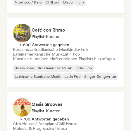
Nu-disco / Italo
Chill out
Disco
Funk
Café con Ritmo
Playlist-Kurator
> 600 Antworten gegeben
Bossa nova
Brasilianische Musik
Indie-Folk
Lateinamerikanische Musik
Latin Pop
Künstler zu meinen einflussreichen Playlists hinzufügen
Bossa nova
Brasilianische Musik
Indie-Folk
Lateinamerikanische Musik
Latin Pop
Singer-Songwriter
Oasis Grooves
Playlist-Kurator
> 700 Antworten gegeben
Afro House / Amapiano
Chill House
Melodic & Progressive House