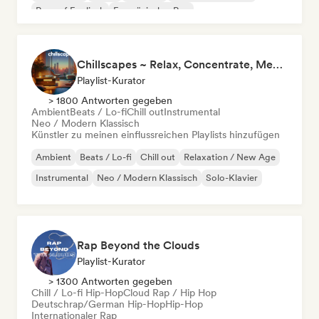
Rap auf Englisch
Französischer Rap
Chillscapes ~ Relax, Concentrate, Meditate, Sleep, Dream
Playlist-Kurator
> 1800 Antworten gegeben
Ambient
Beats / Lo-fi
Chill out
Instrumental
Neo / Modern Klassisch
Künstler zu meinen einflussreichen Playlists hinzufügen
Ambient
Beats / Lo-fi
Chill out
Relaxation / New Age
Instrumental
Neo / Modern Klassisch
Solo-Klavier
Rap Beyond the Clouds
Playlist-Kurator
> 1300 Antworten gegeben
Chill / Lo-fi Hip-Hop
Cloud Rap / Hip Hop
Deutschrap/German Hip-Hop
Hip-Hop
Internationaler Rap