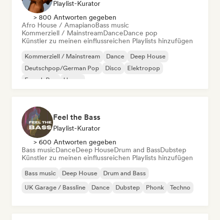
Playlist-Kurator
> 800 Antworten gegeben
Afro House / Amapiano
Bass music
Kommerziell / Mainstream
Dance
Dance pop
Künstler zu meinen einflussreichen Playlists hinzufügen
Kommerziell / Mainstream
Dance
Deep House
Deutschpop/German Pop
Disco
Elektropop
French Pop
House
Feel the Bass
Playlist-Kurator
> 600 Antworten gegeben
Bass music
Dance
Deep House
Drum and Bass
Dubstep
Künstler zu meinen einflussreichen Playlists hinzufügen
Bass music
Deep House
Drum and Bass
UK Garage / Bassline
Dance
Dubstep
Phonk
Techno