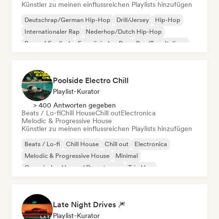
Künstler zu meinen einflussreichen Playlists hinzufügen
Deutschrap/German Hip-Hop
Drill/Jersey
Hip-Hop
Internationaler Rap
Nederhop/Dutch Hip-Hop
Rap auf Englisch
Französischer Rap
Rap/Trap Italiano
Poolside Electro Chill
Playlist-Kurator
> 400 Antworten gegeben
Beats / Lo-fi
Chill House
Chill out
Electronica
Melodic & Progressive House
Künstler zu meinen einflussreichen Playlists hinzufügen
Beats / Lo-fi
Chill House
Chill out
Electronica
Melodic & Progressive House
Minimal
Organischer House / Downtempo
Trip Hop
Late Night Drives 🎆
Playlist-Kurator