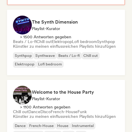
The Synth Dimension
Playlist-Kurator
> 1500 Antworten gegeben
Beats / Lo-fi
Chill out
Elektropop
Lofi bedroom
Synthpop
Künstler zu meinen einflussreichen Playlists hinzufügen
Synthpop
Synthwave
Beats / Lo-fi
Chill out
Elektropop
Lofi bedroom
Welcome to the House Party
Playlist-Kurator
> 1100 Antworten gegeben
Chill out
Dance
Disco
French-House
Funk
Künstler zu meinen einflussreichen Playlists hinzufügen
Dance
French-House
House
Instrumental