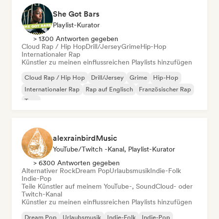
She Got Bars
Playlist-Kurator
> 1300 Antworten gegeben
Cloud Rap / Hip Hop
Drill/Jersey
Grime
Hip-Hop
Internationaler Rap
Künstler zu meinen einflussreichen Playlists hinzufügen
Cloud Rap / Hip Hop
Drill/Jersey
Grime
Hip-Hop
Internationaler Rap
Rap auf Englisch
Französischer Rap
Trap
alexrainbirdMusic
YouTube/Twitch -Kanal, Playlist-Kurator
> 6300 Antworten gegeben
Alternativer Rock
Dream Pop
Urlaubsmusik
Indie-Folk
Indie-Pop
Teile Künstler auf meinem YouTube-, SoundCloud- oder
Twitch-Kanal
Künstler zu meinen einflussreichen Playlists hinzufügen
Dream Pop
Urlaubsmusik
Indie-Folk
Indie-Pop