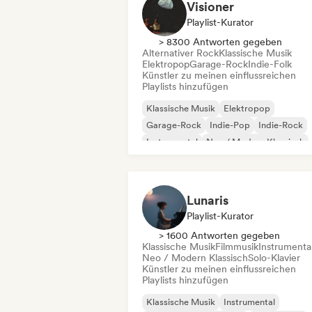
Visioner
Playlist-Kurator
> 8300 Antworten gegeben
Alternativer Rock
Klassische Musik
Elektropop
Garage-Rock
Indie-Folk
Künstler zu meinen einflussreichen
Playlists hinzufügen
Klassische Musik
Elektropop
Garage-Rock
Indie-Pop
Indie-Rock
Instrumental
Neo / Modern Klassisch
Progressiver Rock
Lunaris
Playlist-Kurator
> 1600 Antworten gegeben
Klassische Musik
Filmmusik
Instrumenta
Neo / Modern Klassisch
Solo-Klavier
Künstler zu meinen einflussreichen
Playlists hinzufügen
Klassische Musik
Instrumental