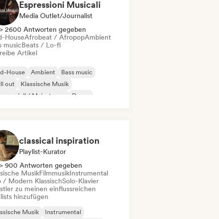
Espressioni Musicali
Media Outlet/Journalist
> 2600 Antworten gegeben
d-House
Afrobeat / Afropop
Ambient
s music
Beats / Lo-fi
eibe Artikel
id-House
Ambient
Bass music
ll out
Klassische Musik
merziell / Mainstream
Dance
trumental
classical inspiration
Playlist-Kurator
> 900 Antworten gegeben
ssische Musik
Filmmusik
Instrumental
 / Modern Klassisch
Solo-Klavier
stler zu meinen einflussreichen
lists hinzufügen
ssische Musik
Instrumental