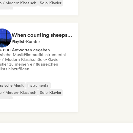
 / Modern Klassisch
Solo-Klavier
mmusik
When counting sheeps fails you
Playlist-Kurator
> 600 Antworten gegeben
ssische Musik
Filmmusik
Instrumental
 / Modern Klassisch
Solo-Klavier
stler zu meinen einflussreichen
lists hinzufügen
ssische Musik
Instrumental
 / Modern Klassisch
Solo-Klavier
mmusik