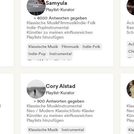
Samyula
Playlist-Kurator
> 4000 Antworten gegeben
Klassische Musik
Filmmusik
Indie-Folk
Aci
Indie-Pop
Instrumental
Bas
Künstler zu meinen einflussreichen
Schr
Playlists hinzufügen
Ac
Klassische Musik
Filmmusik
Indie-Folk
Chi
Indie-Pop
Instrumental
Kom
Neo / Modern Klassisch
Ins
Singer-Songwriter
Solo-Klavier
Cory Alstad
Playlist-Kurator
> 900 Antworten gegeben
l
Klassische Musik
Instrumental
Kla
Neo / Modern Klassisch
Solo-Klavier
Neo
Künstler zu meinen einflussreichen
Kün
Playlists hinzufügen
Play
Klassische Musik
Instrumental
Kla