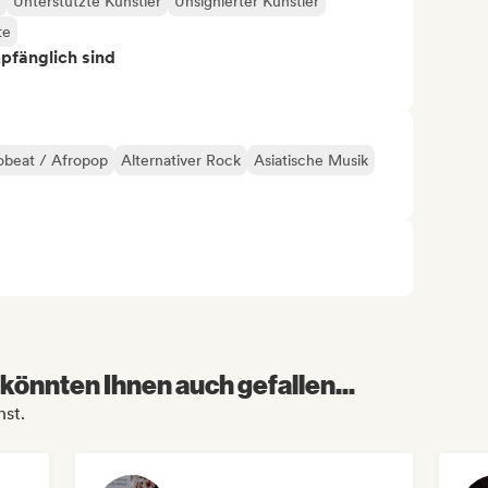
Unterstützte Künstler
Unsignierter Künstler
te
mpfänglich sind
obeat / Afropop
Alternativer Rock
Asiatische Musik
könnten Ihnen auch gefallen...
hst.