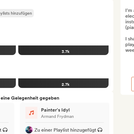
I'm 
ylists hinzufügen
elec
inst
(pia
I sh
play
wee
3.7k
2.7k
h eine Gelegenheit gegeben
Painter's Idyl
Armand Frydman
t
Zu einer Playlist hinzugefügt