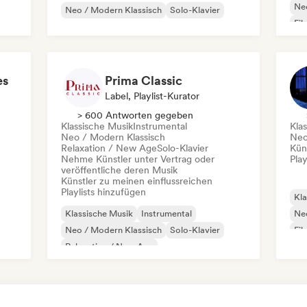
Neo
Neo / Modern Klassisch
Solo-Klavier
Fil
es
Prima Classic
Label, Playlist-Kurator
> 600 Antworten gegeben
Klassische Musik
Instrumental
Kla
Neo / Modern Klassisch
Neo
Relaxation / New Age
Solo-Klavier
Kün
Nehme Künstler unter Vertrag oder
Play
veröffentliche deren Musik
Künstler zu meinen einflussreichen
Playlists hinzufügen
Kla
Klassische Musik
Instrumental
Neo
Neo / Modern Klassisch
Solo-Klavier
Fil
Relaxation / New Age