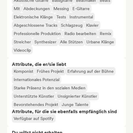
Akustische Gitarre
Bassgitarre
Beatmaker
Beats
Mit
Abdeckungen
Messing
E-Gitarre
Elektronische Klänge
Tests
Instrumental
Abgeschlossene Tracks
Schlagzeug
Klavier
Professionelle Produktion
Radio bearbeiten
Remix
Streicher
Synthesizer
Alle Stützen
Urbane Klänge
Videoclip
Attribute, die er/sie liebt
Komponist
Frühes Projekt
Erfahrung auf der Bühne
Internationales Potenzial
Starke Präsenz in den sozialen Medien
Unterstützte Künstler
Unsignierter Künstler
Bevorstehendes Projekt
Junge Talente
Attribute, für die sie ebenfalls empfänglich sind
Verfügbar auf Spotify
Du willst nicht erhalten...