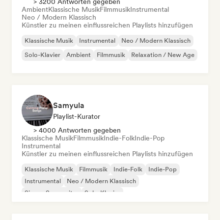
> 3200 Antworten gegeben
Ambient
Klassische Musik
Filmmusik
Instrumental
Neo / Modern Klassisch
Künstler zu meinen einflussreichen Playlists hinzufügen
Klassische Musik
Instrumental
Neo / Modern Klassisch
Solo-Klavier
Ambient
Filmmusik
Relaxation / New Age
Samyula
Playlist-Kurator
> 4000 Antworten gegeben
Klassische Musik
Filmmusik
Indie-Folk
Indie-Pop
Instrumental
Künstler zu meinen einflussreichen Playlists hinzufügen
Klassische Musik
Filmmusik
Indie-Folk
Indie-Pop
Instrumental
Neo / Modern Klassisch
Singer-Songwriter
Solo-Klavier