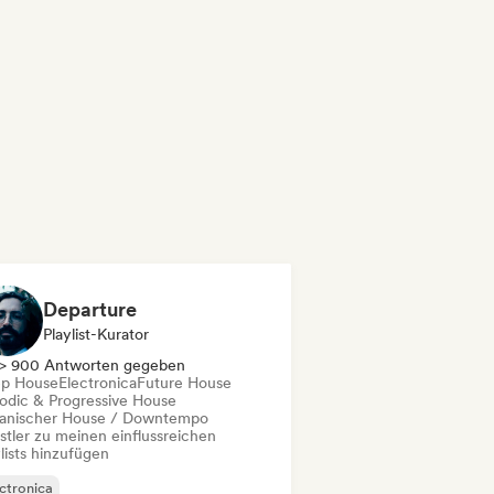
Departure
Playlist-Kurator
> 900 Antworten gegeben
p House
Electronica
Future House
odic & Progressive House
anischer House / Downtempo
stler zu meinen einflussreichen
lists hinzufügen
ctronica