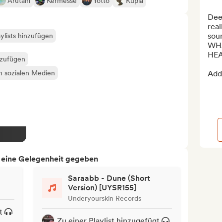
Arutani
Kermesse
Yotto
Kupla
Deep
real
sou
ylists hinzufügen
WHA
HEA
nzufügen
en sozialen Medien
Add 
h eine Gelegenheit gegeben
Saraabb - Dune (Short
Version) [UYSR155]
Underyourskin Records
t
Zu einer Playlist hinzugefügt