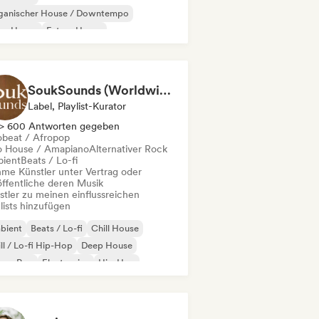
ganischer House / Downtempo
ep House
Future House
odic & Progressive House
Garage / Bassline
SoukSounds (Worldwide Sounds)
Label, Playlist-Kurator
> 600 Antworten gegeben
obeat / Afropop
o House / Amapiano
Alternativer Rock
ient
Beats / Lo-fi
me Künstler unter Vertrag oder
öffentliche deren Musik
stler zu meinen einflussreichen
lists hinzufügen
bient
Beats / Lo-fi
Chill House
ll / Lo-fi Hip-Hop
Deep House
eam Pop
Electronica
Hip-Hop