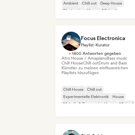
Ambient
Chill out
Deep House
Electronica
House
Minimal
Focus Electronica
Playlist-Kurator
> 1400 Antworten gegeben
Afro House / Amapiano
Bass music
Chill House
Chill out
Drum and Bass
Künstler zu meinen einflussreichen
Playlists hinzufügen
Chill House
Chill out
Experimentelle Elektronik
House
Melodic & Progressive House
Minimal
Organischer House / Downtempo
Afro House / Amapiano