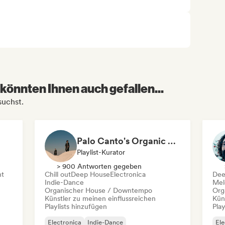
könnten Ihnen auch gefallen...
suchst.
Palo Canto's Organic Techno Selection
Playlist-Kurator
> 900 Antworten gegeben
nt
Chill out
Deep House
Electronica
Dee
Indie-Dance
Mel
Organischer House / Downtempo
Org
Künstler zu meinen einflussreichen
Kün
Playlists hinzufügen
Play
Electronica
Indie-Dance
Ele