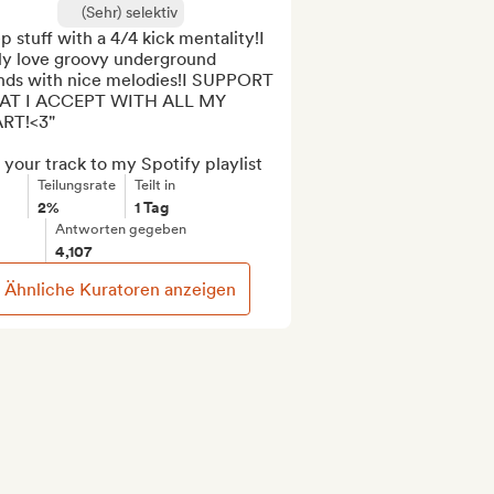
(Sehr) selektiv
 stuff with a 4/4 kick mentality!I 
ly love groovy underground 
nds with nice melodies!I SUPPORT 
T I ACCEPT WITH ALL MY 
RT!<3"

your track to my Spotify playlist
Teilungsrate
Teilt in
2%
1 Tag
Antworten gegeben
4,107
Ähnliche Kuratoren anzeigen