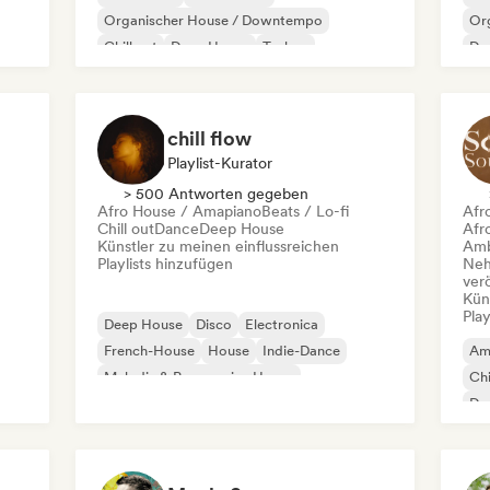
Organischer House / Downtempo
Or
Chill out
Deep House
Techno
De
Mel
UK 
chill flow
Playlist-Kurator
> 500 Antworten gegeben
Afro House / Amapiano
Beats / Lo-fi
Afr
Chill out
Dance
Deep House
Afr
Künstler zu meinen einflussreichen
Amb
Playlists hinzufügen
Neh
ver
Kün
Play
Deep House
Disco
Electronica
French-House
House
Indie-Dance
Am
Melodic & Progressive House
Chi
Nu-disco / Italo
Dr