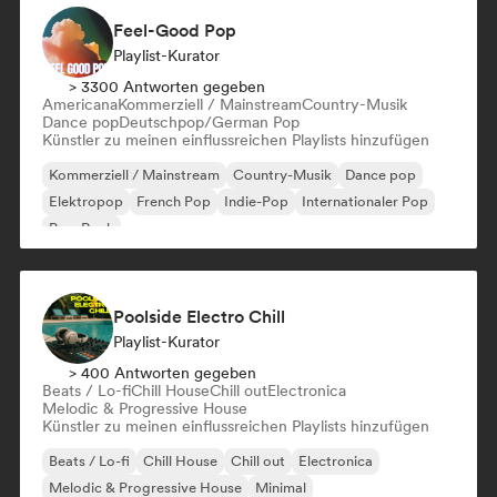
Feel-Good Pop
Playlist-Kurator
> 3300 Antworten gegeben
Americana
Kommerziell / Mainstream
Country-Musik
Dance pop
Deutschpop/German Pop
Künstler zu meinen einflussreichen Playlists hinzufügen
Kommerziell / Mainstream
Country-Musik
Dance pop
Elektropop
French Pop
Indie-Pop
Internationaler Pop
Pop-Rock
Poolside Electro Chill
Playlist-Kurator
> 400 Antworten gegeben
Beats / Lo-fi
Chill House
Chill out
Electronica
Melodic & Progressive House
Künstler zu meinen einflussreichen Playlists hinzufügen
Beats / Lo-fi
Chill House
Chill out
Electronica
Melodic & Progressive House
Minimal