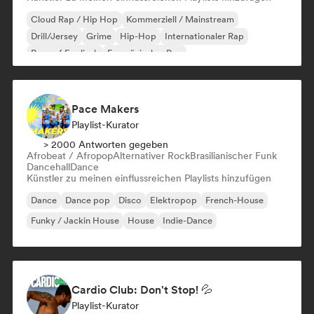
Cloud Rap / Hip Hop
Kommerziell / Mainstream
Drill/Jersey
Grime
Hip-Hop
Internationaler Rap
Rap auf Englisch
Französischer Rap
Pace Makers
Playlist-Kurator
> 2000 Antworten gegeben
Afrobeat / Afropop
Alternativer Rock
Brasilianischer Funk
Dancehall
Dance
Künstler zu meinen einflussreichen Playlists hinzufügen
Dance
Dance pop
Disco
Elektropop
French-House
Funky / Jackin House
House
Indie-Dance
Cardio Club: Don't Stop! 💦
Playlist-Kurator