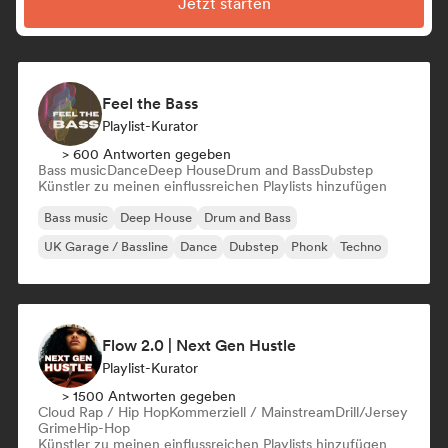
Jetzt starten
Feel the Bass
Playlist-Kurator
> 600 Antworten gegeben
Bass music
Dance
Deep House
Drum and Bass
Dubstep
Künstler zu meinen einflussreichen Playlists hinzufügen
Bass music
Deep House
Drum and Bass
UK Garage / Bassline
Dance
Dubstep
Phonk
Techno
Flow 2.0 | Next Gen Hustle
Playlist-Kurator
> 1500 Antworten gegeben
Cloud Rap / Hip Hop
Kommerziell / Mainstream
Drill/Jersey
Grime
Hip-Hop
Künstler zu meinen einflussreichen Playlists hinzufügen