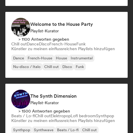
Welcome to the House Party
Playlist-Kurator
> 1100 Antworten gegeben
Chill out
Dance
Disco
French-House
Funk
Künstler zu meinen einflussreichen Playlists hinzufügen
Dance
French-House
House
Instrumental
Nu-disco / Italo
Chill out
Disco
Funk
The Synth Dimension
Playlist-Kurator
> 1500 Antworten gegeben
Beats / Lo-fi
Chill out
Elektropop
Lofi bedroom
Synthpop
Künstler zu meinen einflussreichen Playlists hinzufügen
Synthpop
Synthwave
Beats / Lo-fi
Chill out