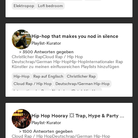
Elektropop
Lofi bedroom
Hip-hop that makes you nod in silence
Playlist-Kurator
> 3500 Antworten gegeben
Christlicher Rap
Cloud Rap / Hip Hop
Deutschrap/German Hip-Hop
Hip-Hop
Internationaler Rap
Künstler zu meinen einflussreichen Playlists hinzufügen
Hip-Hop
Rap auf Englisch
Christlicher Rap
Cloud Rap / Hip Hop
Deutschrap/German Hip-Hop
Internationaler Rap
Nederhop/Dutch Hip-Hop
Französischer Rap
Hip Hop Hooray 💥 Trap, Hype & Party Rap Bangers
Playlist-Kurator
> 1500 Antworten gegeben
Cloud Rap / Hip Hop
Deutschrap/German Hip-Hop