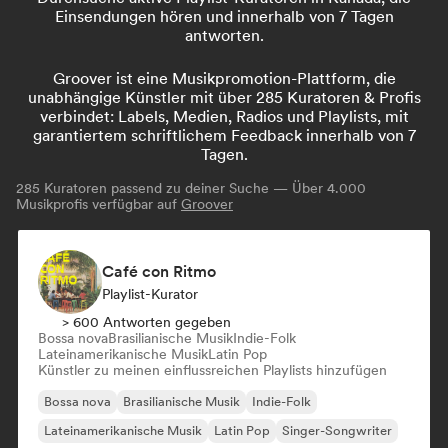
Einsendungen hören und innerhalb von 7 Tagen
antworten.
Groover ist eine Musikpromotion-Plattform, die
unabhängige Künstler mit über 285 Kuratoren & Profis
verbindet: Labels, Medien, Radios und Playlists, mit
garantiertem schriftlichem Feedback innerhalb von 7
Tagen.
285
Kuratoren passend zu deiner Suche — Über 4.000
Musikprofis verfügbar auf
Groover
Café con Ritmo
Playlist-Kurator
> 600 Antworten gegeben
Bossa nova
Brasilianische Musik
Indie-Folk
Lateinamerikanische Musik
Latin Pop
Künstler zu meinen einflussreichen Playlists hinzufügen
Bossa nova
Brasilianische Musik
Indie-Folk
Lateinamerikanische Musik
Latin Pop
Singer-Songwriter