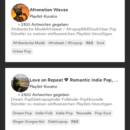
Afronation Waves
Playlist-Kurator
> 2100 Antworten gegeben
Afrikanische Musik
Afrobeat / Afropop
R&B
Soul
Urban Pop
Künstler zu meinen einflussreichen Playlists hinzufügen
Afrikanische Musik
Afrobeat / Afropop
R&B
Soul
Urban Pop
Love on Repeat 💖 Romantic Indie Pop, Neo Soul & Singer-Songwriter
Playlist-Kurator
> 2300 Antworten gegeben
Dream Pop
Elektropop
Indie-Folk
Indie-Pop
Nouvelle
Künstler zu meinen einflussreichen Playlists hinzufügen
Dream Pop
Indie-Folk
Indie-Pop
Nouvelle
Pop-Soul
Singer-Songwriter
Elektropop
R&B