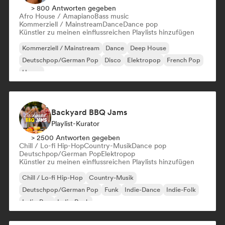
> 800 Antworten gegeben
Afro House / Amapiano
Bass music
Kommerziell / Mainstream
Dance
Dance pop
Künstler zu meinen einflussreichen Playlists hinzufügen
Kommerziell / Mainstream
Dance
Deep House
Deutschpop/German Pop
Disco
Elektropop
French Pop
House
Backyard BBQ Jams
Playlist-Kurator
> 2500 Antworten gegeben
Chill / Lo-fi Hip-Hop
Country-Musik
Dance pop
Deutschpop/German Pop
Elektropop
Künstler zu meinen einflussreichen Playlists hinzufügen
Chill / Lo-fi Hip-Hop
Country-Musik
Deutschpop/German Pop
Funk
Indie-Dance
Indie-Folk
Indie-Pop
Indie-Rock