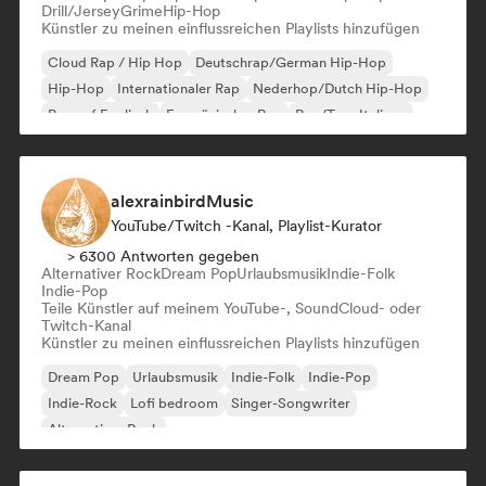
Drill/Jersey
Grime
Hip-Hop
Künstler zu meinen einflussreichen Playlists hinzufügen
Cloud Rap / Hip Hop
Deutschrap/German Hip-Hop
Hip-Hop
Internationaler Rap
Nederhop/Dutch Hip-Hop
Rap auf Englisch
Französischer Rap
Rap/Trap Italiano
alexrainbirdMusic
YouTube/Twitch -Kanal, Playlist-Kurator
> 6300 Antworten gegeben
Alternativer Rock
Dream Pop
Urlaubsmusik
Indie-Folk
Indie-Pop
Teile Künstler auf meinem YouTube-, SoundCloud- oder
Twitch-Kanal
Künstler zu meinen einflussreichen Playlists hinzufügen
Dream Pop
Urlaubsmusik
Indie-Folk
Indie-Pop
Indie-Rock
Lofi bedroom
Singer-Songwriter
Alternativer Rock