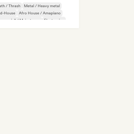
th / Thrash
Metal / Heavy metal
id-House
Afro House / Amapiano
merziell / Mainstream
Electronica
mmusik
Hard Rock