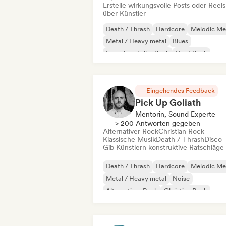
Erstelle wirkungsvolle Posts oder Reels
über Künstler
Death / Thrash
Hardcore
Melodic Me
Metal / Heavy metal
Blues
Experimenteller Rock
Hard Rock
Psychedelic Rock
Eingehendes Feedback
Pick Up Goliath
Mentorin, Sound Experte
> 200 Antworten gegeben
Alternativer Rock
Christian Rock
Klassische Musik
Death / Thrash
Disco
Gib Künstlern konstruktive Ratschläge
Death / Thrash
Hardcore
Melodic Me
Metal / Heavy metal
Noise
Alternativer Rock
Christian Rock
Hard Rock