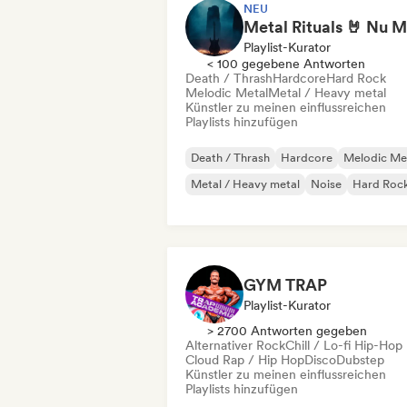
NEU
Playlist-Kurator
< 100 gegebene Antworten
Death / Thrash
Hardcore
Hard Rock
Melodic Metal
Metal / Heavy metal
Künstler zu meinen einflussreichen
Playlists hinzufügen
Death / Thrash
Hardcore
Melodic Me
Metal / Heavy metal
Noise
Hard Roc
GYM TRAP
Playlist-Kurator
> 2700 Antworten gegeben
Alternativer Rock
Chill / Lo-fi Hip-Hop
Cloud Rap / Hip Hop
Disco
Dubstep
Künstler zu meinen einflussreichen
Playlists hinzufügen