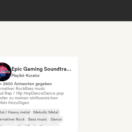
Epic Gaming Soundtracks
Playlist-Kurator
> 2600 Antworten gegeben
ernativer Rock
Bass music
ud Rap / Hip Hop
Dance
Dance pop
stler zu meinen einflussreichen
lists hinzufügen
al / Heavy metal
Melodic Metal
ernativer Rock
Bass music
Dance
ektropop
Hard Rock
Hyperpop