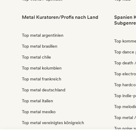
Metal Kuratoren/Profis nach Land
Spanien K
Subgenre
Top metal argentinien
Top kommer
Top metal brasilien
Top dance 
Top metal chile
Top death /
Top metal kolumbien
Top electro
Top metal frankreich
Top hardco
Top metal deutschland
Top indie-
Top metal italien
Top melodi
Top metal mexiko
Top metal 
Top metal vereinigtes königreich
Top noise 
Top metal vereinigte staaten