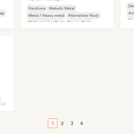
Dea
Hardcore
Melodic Metal
Rap
Ac
Metal / Heavy metal
Alternativer Rock
Kom
Elektronischer Rock
Garage-Rock
Fil
Hard Rock
Post-Rock
ock
1
2
3
4