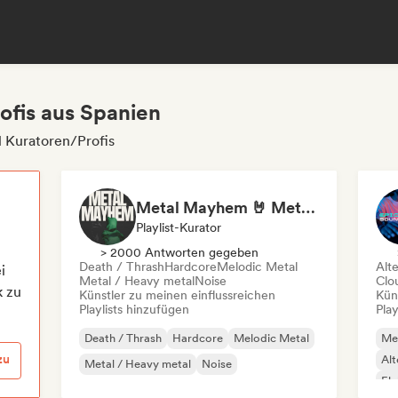
ofis aus Spanien
 Kuratoren/Profis
Metal Mayhem 🤘 Metalcore, Deathcore & Progressive Metal
Playlist-Kurator
> 2000 Antworten gegeben
Death / Thrash
Hardcore
Melodic Metal
Alt
i
Metal / Heavy metal
Noise
Clo
k zu
Künstler zu meinen einflussreichen
Kün
Playlists hinzufügen
Play
Death / Thrash
Hardcore
Melodic Metal
Met
zu
Alt
Metal / Heavy metal
Noise
El