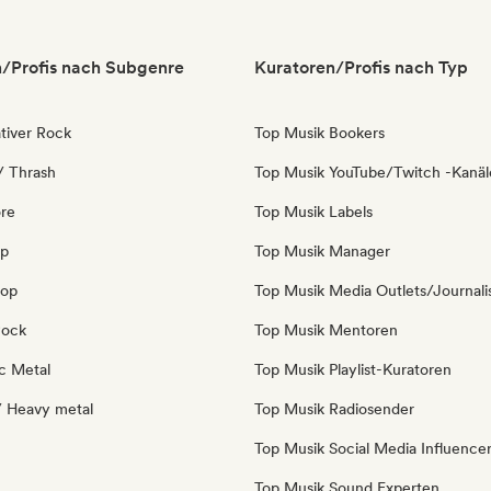
/Profis nach Subgenre
Kuratoren/Profis nach Typ
tiver Rock
Top Musik Bookers
/ Thrash
Top Musik YouTube/Twitch -Kanäl
re
Top Musik Labels
op
Top Musik Manager
Pop
Top Musik Media Outlets/Journali
Rock
Top Musik Mentoren
c Metal
Top Musik Playlist-Kuratoren
/ Heavy metal
Top Musik Radiosender
Top Musik Social Media Influence
Top Musik Sound Experten