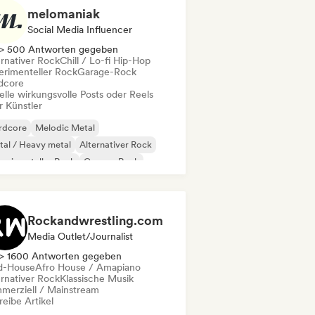
melomaniak
Social Media Influencer
> 500 Antworten gegeben
ernativer Rock
Chill / Lo-fi Hip-Hop
erimenteller Rock
Garage-Rock
dcore
elle wirkungsvolle Posts oder Reels
r Künstler
rdcore
Melodic Metal
al / Heavy metal
Alternativer Rock
erimenteller Rock
Garage-Rock
rd Rock
Indie-Folk
Rockandwrestling.com
Media Outlet/Journalist
> 1600 Antworten gegeben
d-House
Afro House / Amapiano
ernativer Rock
Klassische Musik
merziell / Mainstream
eibe Artikel