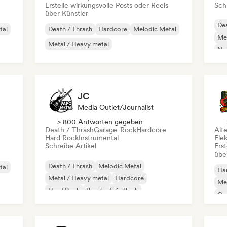
Erstelle wirkungsvolle Posts oder Reels
Schr
über Künstler
Dea
tal
Death / Thrash
Hardcore
Melodic Metal
Met
Metal / Heavy metal
No
Po
JC
Media Outlet/Journalist
> 800 Antworten gegeben
Death / Thrash
Garage-Rock
Hardcore
Alt
Hard Rock
Instrumental
Ele
Schreibe Artikel
Erst
übe
Death / Thrash
Melodic Metal
tal
Ha
Metal / Heavy metal
Hardcore
Met
Hard Rock
Psychedelic Rock
Ga
Rock & Roll / Klassischer Rock
Ne
Garage-Rock