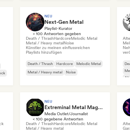
NEU
Next-Gen Metal
Playlist-Kurator
> 100 Antworten gegeben
Death / Thrash
Hardcore
Melodic Metal
Alt
Metal / Heavy metal
Noise
Mel
Künstler zu meinen einflussreichen
Neh
Playlists hinzufügen
ver
Death / Thrash
Hardcore
Melodic Metal
Dea
Met
Metal / Heavy metal
Noise
ock
Alt
NEU
Extreminal Metal Magazine & TV
Media Outlet/Journalist
< 100 gegebene Antworten
ck
Death / Thrash
Hardcore
Melodic Metal
Alt
Metal / Heavy metal
Gar