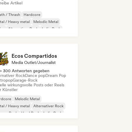
eibe Artikel
th / Thrash
Hardcore
al / Heavy metal
Melodic Metal
ise
Alternativer Rock
Indie-Rock
p-Punk
Ecos Compartidos
Media Outlet/Journalist
> 300 Antworten gegeben
ernativer Rock
Dance pop
Dream Pop
ktropop
Garage-Rock
elle wirkungsvolle Posts oder Reels
r Künstler
rdcore
Melodic Metal
al / Heavy metal
Alternativer Rock
rage-Rock
Hard Rock
Indie-Rock
w wave