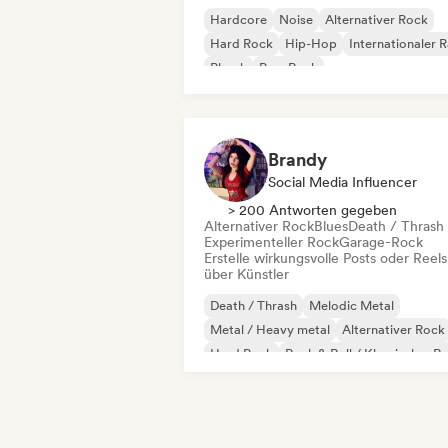
Hardcore
Noise
Alternativer Rock
Hard Rock
Hip-Hop
Internationaler 
Phonk
Pop-Rock
Brandy
Social Media Influencer
> 200 Antworten gegeben
Alternativer Rock
Blues
Death / Thrash
Experimenteller Rock
Garage-Rock
Erstelle wirkungsvolle Posts oder Reels
über Künstler
Death / Thrash
Melodic Metal
Metal / Heavy metal
Alternativer Rock
Hard Rock
Rock & Roll / Klassischer R
Blues
Experimenteller Rock