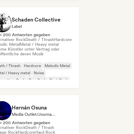
Schaden Collective
Label
> 200 Antworten gegeben
ernativer Rock
Death / Thrash
Hardcore
odic Metal
Metal / Heavy metal
me Künstler unter Vertrag oder
öffentliche deren Musik
th / Thrash
Hardcore
Melodic Metal
al / Heavy metal
Noise
ernativer Rock
Pop-Punk
Post-Punk
Hernán Osuna
Media Outlet/Journalist
> 200 Antworten gegeben
ernativer Rock
Death / Thrash
age-Rock
Hardcore
Hard Rock