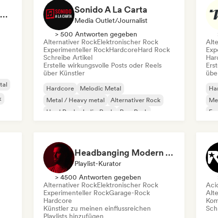
Sonido A La Carta
Metal Rituals 🤘 Nu Metal, Alt Metal & Progressive Metal
Media Outlet/Journalist
> 500 Antworten gegeben
Alternativer Rock
Elektronischer Rock
Alt
Experimenteller Rock
Hardcore
Hard Rock
Exp
Schreibe Artikel
Har
Erstelle wirkungsvolle Posts oder Reels
Erst
über Künstler
übe
tal
Hardcore
Melodic Metal
Ha
k
Metal / Heavy metal
Alternativer Rock
Met
Hard Rock
Indie-Rock
Pop-Punk
Exp
Progressiver Rock
Ha
Headbanging Modern Rock (by Ferran Alemany Roig)
Playlist-Kurator
> 4500 Antworten gegeben
Alternativer Rock
Elektronischer Rock
Aci
Experimenteller Rock
Garage-Rock
Alt
Hardcore
Kom
Künstler zu meinen einflussreichen
Schr
Playlists hinzufügen