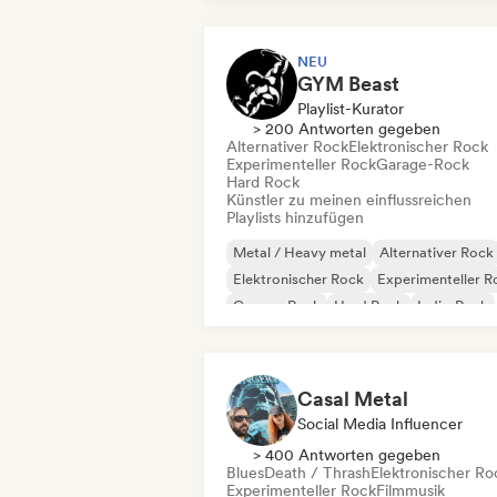
NEU
GYM Beast
Playlist-Kurator
> 200 Antworten gegeben
Alternativer Rock
Elektronischer Rock
Experimenteller Rock
Garage-Rock
Hard Rock
Künstler zu meinen einflussreichen
Playlists hinzufügen
Metal / Heavy metal
Alternativer Rock
Elektronischer Rock
Experimenteller R
Garage-Rock
Hard Rock
Indie-Rock
New wave
Casal Metal
Social Media Influencer
> 400 Antworten gegeben
Blues
Death / Thrash
Elektronischer Ro
Experimenteller Rock
Filmmusik