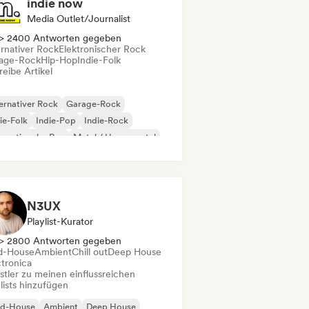
indie now
Media Outlet/Journalist
> 2400 Antworten gegeben
ernativer Rock
Elektronischer Rock
age-Rock
Hip-Hop
Indie-Folk
eibe Artikel
ernativer Rock
Garage-Rock
ie-Folk
Indie-Pop
Indie-Rock
ernationaler Rap
Metal / Heavy metal
p-Rock
N3UX
Playlist-Kurator
> 2800 Antworten gegeben
d-House
Ambient
Chill out
Deep House
ctronica
stler zu meinen einflussreichen
lists hinzufügen
id-House
Ambient
Deep House