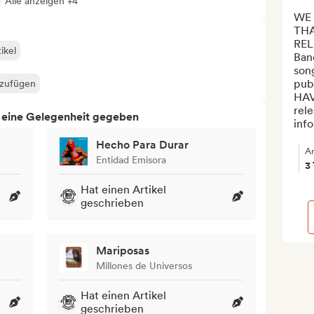
Alle anzeigen +4
WE 
THA
REL
ikel
Band
song
pub
nzufügen
HAV
rele
h eine Gelegenheit gegeben
info
Hecho Para Durar
A
Entidad Emisora
3
Hat einen Artikel
geschrieben
Mariposas
Millones de Universos
Hat einen Artikel
geschrieben