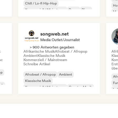
Chill / Lo-fi Hip-Hop
Ho
Kommerziell / Mainstream
Dance
Disco
Mel
Dream Pop
House
Or
songweb.net
Media Outlet/Journalist
> 900 Antworten gegeben
k
Afrikanische Musik
Afrobeat / Afropop
Afr
Ambient
Klassische Musik
Kla
nc
Kommerziell / Mainstream
Kom
Schreibe Artikel
Erst
übe
op
Afrobeat / Afropop
Ambient
Afr
Klassische Musik
Fu
ock
Kommerziell / Mainstream
Country-Musik
Ind
Dance pop
Drill/Jersey
Hip-Hop