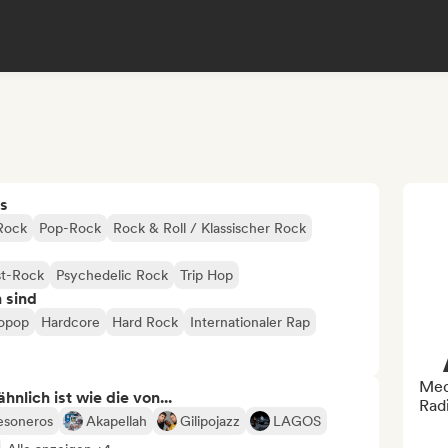
s
Rock
Pop-Rock
Rock & Roll / Klassischer Rock
st-Rock
Psychedelic Rock
Trip Hop
n sind
ropop
Hardcore
Hard Rock
Internationaler Rap
Med
nlich ist wie die von...
Rad
esoneros
Akapellah
Gilipojazz
LAGOS