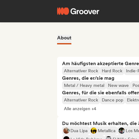
About
Am häufigsten akzeptierte Genre
Alternativer Rock
Hard Rock
Indie-
Genres, die er/sie mag
Metal / Heavy metal
New wave
Po
Genres, für die sie ebenfalls offe
Alternativer Rock
Dance pop
Elekt
Alle anzeigen +4
Du möchtest Musik erhalten, die äh
Dua Lipa
Metallica
Los M