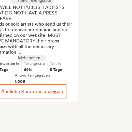
Hohe Teilungsrate
WILL NOT PUBLISH ARTISTS 
T DO NOT HAVE A PRESS 
EASE: 

s or solo artists who send us their 
s to receive our opinion and be 
lished on our website, MUST 
E MANDATORY their press 
ase with all the necessary 
rmation ...
Mehr sehen
ntworten in
Teilungsrate
Teilt in
 Tage
69%
5 Tage
Antworten gegeben
1,006
Ähnliche Kuratoren anzeigen