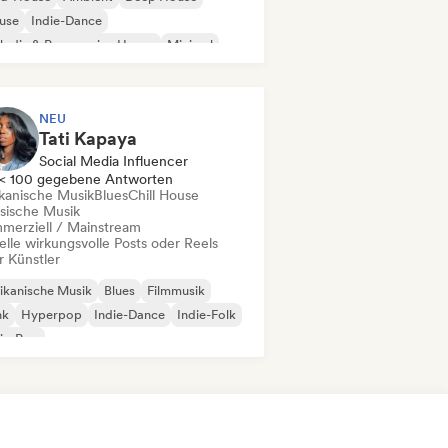
use
Indie-Dance
odic & Progressive House
Minimal
ganischer House / Downtempo
NEU
Tati Kapaya
Social Media Influencer
< 100 gegebene Antworten
ikanische Musik
Blues
Chill House
ssische Musik
merziell / Mainstream
elle wirkungsvolle Posts oder Reels
r Künstler
ikanische Musik
Blues
Filmmusik
nk
Hyperpop
Indie-Dance
Indie-Folk
ie-Pop