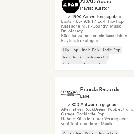
ADAD Audio
Playlist-Kurator
> 4900 Antworten gegeben
Beats / Lo-fi
Chill / Lo-fi Hip-Hop
Klassische Musik
Country-Musik
Drill/Jersey
Künstler zu meinen einflussreichen
Playlists hinzufügen
Hip-Hop
Indie-Folk
Indie-Pop
Indie-Rock
Instrumental
Instrumentaler Hip-Hop
Internationaler Rap
Rap auf Englisch
Pravda Records
Label
> 800 Antworten gegeben
Alternativer Rock
Dream Pop
Electroni
Garage-Rock
Indie-Pop
Nehme Künstler unter Vertrag oder
veröffentliche deren Musik
Alternativer Rock
Dream Pop