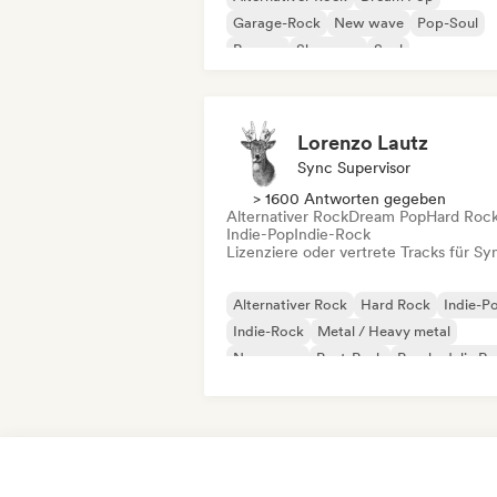
Garage-Rock
New wave
Pop-Soul
Reggae
Shoegaze
Soul
Lorenzo Lautz
Sync Supervisor
> 1600 Antworten gegeben
Alternativer Rock
Dream Pop
Hard Roc
Indie-Pop
Indie-Rock
Lizenziere oder vertrete Tracks für Sy
Alternativer Rock
Hard Rock
Indie-P
Indie-Rock
Metal / Heavy metal
New wave
Post-Punk
Psychedelic R