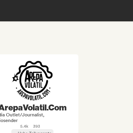
ArepaVolatil.Com
ia Outlet/Journalist,
iosender
5.4k
393