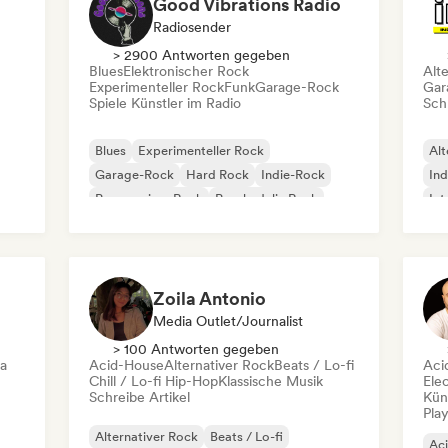
Good Vibrations Radio
Radiosender
> 2900 Antworten gegeben
Blues
Elektronischer Rock
Alt
Experimenteller Rock
Funk
Garage-Rock
Gar
Spiele Künstler im Radio
Schr
Blues
Experimenteller Rock
Alt
Garage-Rock
Hard Rock
Indie-Rock
Ind
Progressiver Rock
Psychedelic Rock
Int
Rock & Roll / Klassischer Rock
Po
Zoila Antonio
Media Outlet/Journalist
> 100 Antworten gegeben
ca
Acid-House
Alternativer Rock
Beats / Lo-fi
Aci
Chill / Lo-fi Hip-Hop
Klassische Musik
Ele
Schreibe Artikel
Kün
Play
Alternativer Rock
Beats / Lo-fi
Ac