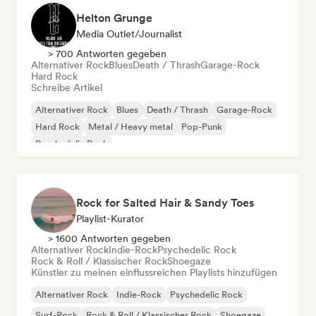
Helton Grunge
Media Outlet/Journalist
> 700 Antworten gegeben
Alternativer Rock
Blues
Death / Thrash
Garage-Rock
Hard Rock
Schreibe Artikel
Alternativer Rock
Blues
Death / Thrash
Garage-Rock
Hard Rock
Metal / Heavy metal
Pop-Punk
Psychedelic Rock
Rock for Salted Hair & Sandy Toes
Playlist-Kurator
> 1600 Antworten gegeben
Alternativer Rock
Indie-Rock
Psychedelic Rock
Rock & Roll / Klassischer Rock
Shoegaze
Künstler zu meinen einflussreichen Playlists hinzufügen
Alternativer Rock
Indie-Rock
Psychedelic Rock
Surf-Rock
Rock & Roll / Klassischer Rock
Shoegaze