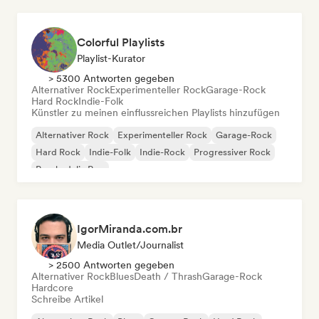
Colorful Playlists
Playlist-Kurator
> 5300 Antworten gegeben
Alternativer Rock
Experimenteller Rock
Garage-Rock
Hard Rock
Indie-Folk
Künstler zu meinen einflussreichen Playlists hinzufügen
Alternativer Rock
Experimenteller Rock
Garage-Rock
Hard Rock
Indie-Folk
Indie-Rock
Progressiver Rock
Psychedelic Pop
IgorMiranda.com.br
Media Outlet/Journalist
> 2500 Antworten gegeben
Alternativer Rock
Blues
Death / Thrash
Garage-Rock
Hardcore
Schreibe Artikel