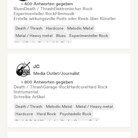
> 400 Antworten gegeben
Blues
Death / Thrash
Elektronischer Rock
Experimenteller Rock
Filmmusik
Erstelle wirkungsvolle Posts oder Reels über Künstler
Death / Thrash
Hardcore
Melodic Metal
Metal / Heavy metal
Blues
Experimenteller Rock
Hard Rock
Psychedelic Rock
JC
Media Outlet/Journalist
> 800 Antworten gegeben
Death / Thrash
Garage-Rock
Hardcore
Hard Rock
Instrumental
Schreibe Artikel
Death / Thrash
Melodic Metal
Metal / Heavy metal
Hardcore
Hard Rock
Psychedelic Rock
Rock & Roll / Klassischer Rock
Garage-Rock