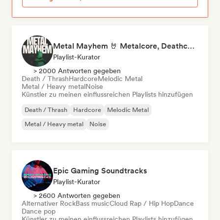
Metal Mayhem 🤘 Metalcore, Deathcore & Progressive Metal
Playlist-Kurator
> 2000 Antworten gegeben
Death / Thrash
Hardcore
Melodic Metal
Metal / Heavy metal
Noise
Künstler zu meinen einflussreichen Playlists hinzufügen
Death / Thrash
Hardcore
Melodic Metal
Metal / Heavy metal
Noise
Epic Gaming Soundtracks
Playlist-Kurator
> 2600 Antworten gegeben
Alternativer Rock
Bass music
Cloud Rap / Hip Hop
Dance
Dance pop
Künstler zu meinen einflussreichen Playlists hinzufügen