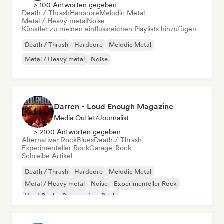
> 100 Antworten gegeben
Death / Thrash
Hardcore
Melodic Metal
Metal / Heavy metal
Noise
Künstler zu meinen einflussreichen Playlists hinzufügen
Death / Thrash
Hardcore
Melodic Metal
Metal / Heavy metal
Noise
Darren - Loud Enough Magazine
Media Outlet/Journalist
> 2100 Antworten gegeben
Alternativer Rock
Blues
Death / Thrash
Experimenteller Rock
Garage-Rock
Schreibe Artikel
Death / Thrash
Hardcore
Melodic Metal
Metal / Heavy metal
Noise
Experimenteller Rock
Hard Rock
Progressiver Rock