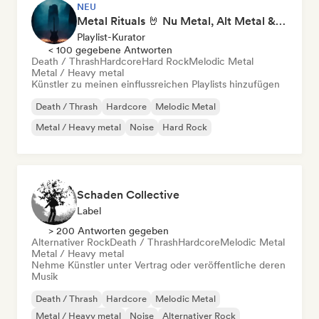
NEU
Metal Rituals 🤘 Nu Metal, Alt Metal & Progressive Metal
Playlist-Kurator
< 100 gegebene Antworten
Death / Thrash
Hardcore
Hard Rock
Melodic Metal
Metal / Heavy metal
Künstler zu meinen einflussreichen Playlists hinzufügen
Death / Thrash
Hardcore
Melodic Metal
Metal / Heavy metal
Noise
Hard Rock
Schaden Collective
Label
> 200 Antworten gegeben
Alternativer Rock
Death / Thrash
Hardcore
Melodic Metal
Metal / Heavy metal
Nehme Künstler unter Vertrag oder veröffentliche deren
Musik
Death / Thrash
Hardcore
Melodic Metal
Metal / Heavy metal
Noise
Alternativer Rock