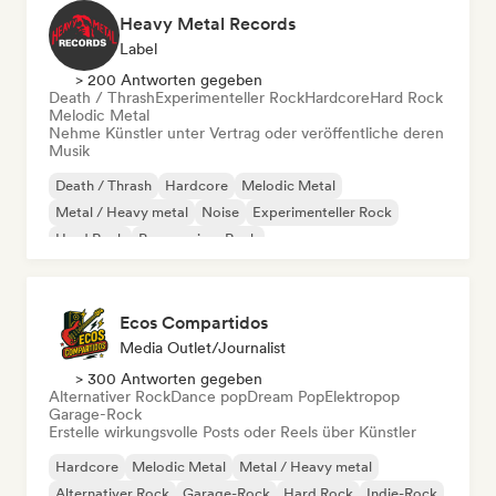
Heavy Metal Records
Label
> 200 Antworten gegeben
Death / Thrash
Experimenteller Rock
Hardcore
Hard Rock
Melodic Metal
Nehme Künstler unter Vertrag oder veröffentliche deren
Musik
Death / Thrash
Hardcore
Melodic Metal
Metal / Heavy metal
Noise
Experimenteller Rock
Hard Rock
Progressiver Rock
Ecos Compartidos
Media Outlet/Journalist
> 300 Antworten gegeben
Alternativer Rock
Dance pop
Dream Pop
Elektropop
Garage-Rock
Erstelle wirkungsvolle Posts oder Reels über Künstler
Hardcore
Melodic Metal
Metal / Heavy metal
Alternativer Rock
Garage-Rock
Hard Rock
Indie-Rock