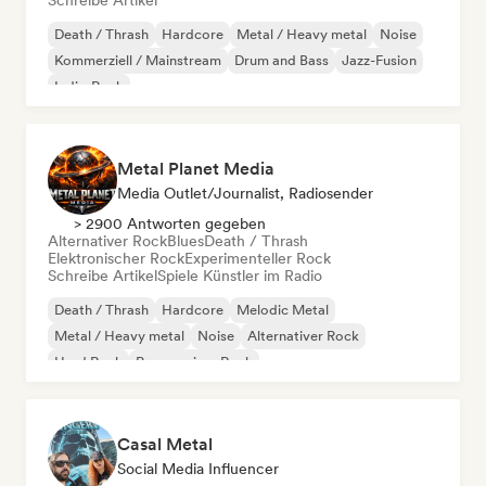
Schreibe Artikel
Death / Thrash
Hardcore
Metal / Heavy metal
Noise
Kommerziell / Mainstream
Drum and Bass
Jazz-Fusion
Indie-Rock
Metal Planet Media
Media Outlet/Journalist, Radiosender
> 2900 Antworten gegeben
Alternativer Rock
Blues
Death / Thrash
Elektronischer Rock
Experimenteller Rock
Schreibe Artikel
Spiele Künstler im Radio
Death / Thrash
Hardcore
Melodic Metal
Metal / Heavy metal
Noise
Alternativer Rock
Hard Rock
Progressiver Rock
Casal Metal
Social Media Influencer