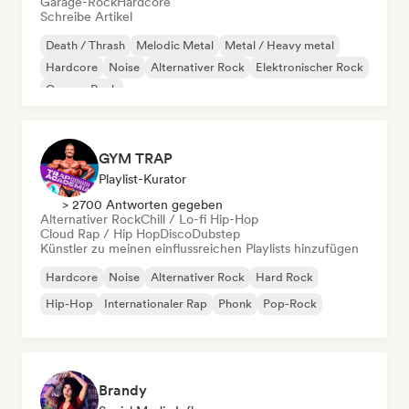
Garage-Rock
Hardcore
Schreibe Artikel
Death / Thrash
Melodic Metal
Metal / Heavy metal
Hardcore
Noise
Alternativer Rock
Elektronischer Rock
Garage-Rock
GYM TRAP
Playlist-Kurator
> 2700 Antworten gegeben
Alternativer Rock
Chill / Lo-fi Hip-Hop
Cloud Rap / Hip Hop
Disco
Dubstep
Künstler zu meinen einflussreichen Playlists hinzufügen
Hardcore
Noise
Alternativer Rock
Hard Rock
Hip-Hop
Internationaler Rap
Phonk
Pop-Rock
Brandy