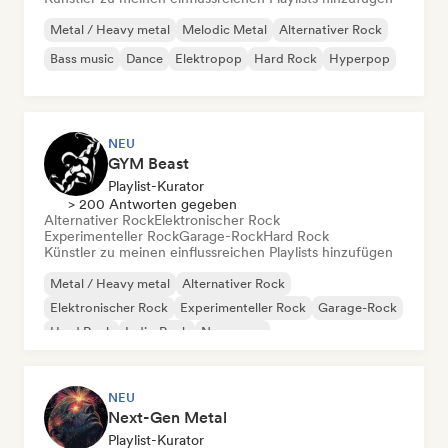
Metal / Heavy metal
Melodic Metal
Alternativer Rock
Bass music
Dance
Elektropop
Hard Rock
Hyperpop
NEU
GYM Beast
Playlist-Kurator
> 200 Antworten gegeben
Alternativer Rock
Elektronischer Rock
Experimenteller Rock
Garage-Rock
Hard Rock
Künstler zu meinen einflussreichen Playlists hinzufügen
Metal / Heavy metal
Alternativer Rock
Elektronischer Rock
Experimenteller Rock
Garage-Rock
Hard Rock
Indie-Rock
New wave
NEU
Next-Gen Metal
Playlist-Kurator