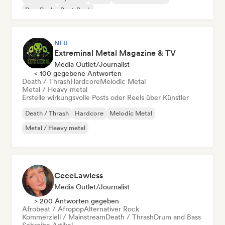
Pop-Punk
Post-Punk
NEU
Extreminal Metal Magazine & TV
Media Outlet/Journalist
< 100 gegebene Antworten
Death / Thrash
Hardcore
Melodic Metal
Metal / Heavy metal
Erstelle wirkungsvolle Posts oder Reels über Künstler
Death / Thrash
Hardcore
Melodic Metal
Metal / Heavy metal
CeceLawless
Media Outlet/Journalist
> 200 Antworten gegeben
Afrobeat / Afropop
Alternativer Rock
Kommerziell / Mainstream
Death / Thrash
Drum and Bass