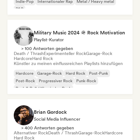
Indie-Pop
Internationaler Rap
Metal / Heavy metal
R&B
Military Music 2024 🪖 Rock Motivation
Playlist-Kurator
> 100 Antworten gegeben
Death / Thrash
Experimenteller Rock
Garage-Rock
Hardcore
Hard Rock
Künstler zu meinen einflussreichen Playlists hinzufügen
Hardcore
Garage-Rock
Hard Rock
Post-Punk
Post-Rock
Progressiver Rock
Punk-Rock
Rock & Roll / Klassischer Rock
Brian Gordock
Social Media Influencer
> 400 Antworten gegeben
Alternativer Rock
Death / Thrash
Garage-Rock
Hardcore
Hard Rock