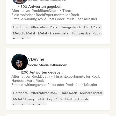
> 800 Antworten gegeben
Alternativer Rock
Blues
Death / Thrash
Elektronischer Rock
Experimenteller Rock
Erstelle wirkungsvolle Posts oder Reels über Künstler
Hardcore
Alternativer Rock
Garage-Rock
Hard Rock
Melodic Metal
Metal / Heavy metal
Progressiver Rock
Punk-Rock
VDevine
Social Media Influencer
> 1200 Antworten gegeben
Alternativer Rock
Death / Thrash
Experimenteller Rock
Hardcore
Hard Rock
Erstelle wirkungsvolle Posts oder Reels über Künstler
Hardcore
Alternativer Rock
Hard Rock
Melodic Metal
Metal / Heavy metal
Pop-Punk
Death / Thrash
Experimenteller Rock