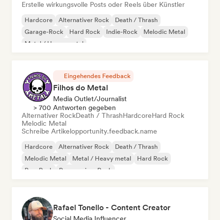
Erstelle wirkungsvolle Posts oder Reels über Künstler
Hardcore
Alternativer Rock
Death / Thrash
Garage-Rock
Hard Rock
Indie-Rock
Melodic Metal
Metal / Heavy metal
Eingehendes Feedback
Filhos do Metal
Media Outlet/Journalist
> 700 Antworten gegeben
Alternativer Rock
Death / Thrash
Hardcore
Hard Rock
Melodic Metal
Schreibe Artikel
opportunity.feedback.name
Hardcore
Alternativer Rock
Death / Thrash
Melodic Metal
Metal / Heavy metal
Hard Rock
Pop-Punk
Progressiver Rock
Rafael Tonello - Content Creator
Social Media Influencer