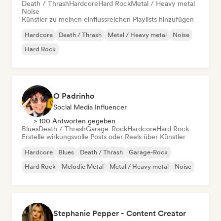
Death / Thrash
Hardcore
Hard Rock
Metal / Heavy metal
Noise
Künstler zu meinen einflussreichen Playlists hinzufügen
Hardcore
Death / Thrash
Metal / Heavy metal
Noise
Hard Rock
O Padrinho
Social Media Influencer
> 100 Antworten gegeben
Blues
Death / Thrash
Garage-Rock
Hardcore
Hard Rock
Erstelle wirkungsvolle Posts oder Reels über Künstler
Hardcore
Blues
Death / Thrash
Garage-Rock
Hard Rock
Melodic Metal
Metal / Heavy metal
Noise
Stephanie Pepper - Content Creator