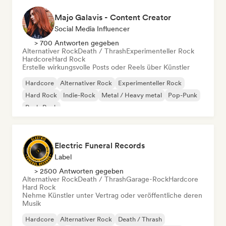
Majo Galavis - Content Creator
Social Media Influencer
> 700 Antworten gegeben
Alternativer Rock
Death / Thrash
Experimenteller Rock
Hardcore
Hard Rock
Erstelle wirkungsvolle Posts oder Reels über Künstler
Hardcore
Alternativer Rock
Experimenteller Rock
Hard Rock
Indie-Rock
Metal / Heavy metal
Pop-Punk
Punk-Rock
Electric Funeral Records
Label
> 2500 Antworten gegeben
Alternativer Rock
Death / Thrash
Garage-Rock
Hardcore
Hard Rock
Nehme Künstler unter Vertrag oder veröffentliche deren
Musik
Hardcore
Alternativer Rock
Death / Thrash