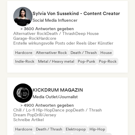
Sylvia Von Sussekind - Content Creator
Social Media Influencer
> 3600 Antworten gegeben
Alternativer Rock
Death / Thrash
Deep House
Garage-Rock
Hardcore
Erstelle wirkungsvolle Posts oder Reels über Künstler
Hardcore
Alternativer Rock
Death / Thrash
House
Indie-Rock
Metal / Heavy metal
Pop-Punk
Pop-Rock
KICKDRUM MAGAZIN
Media Outlet/Journalist
> 4900 Antworten gegeben
Chill / Lo-fi Hip-Hop
Dance pop
Death / Thrash
Dream Pop
Drill/Jersey
Schreibe Artikel
Hardcore
Death / Thrash
Elektropop
Hip-Hop