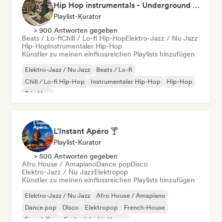
Hip Hop instrumentals - Underground boombap & Lo Fi Hip Hop (by Snaap)
Playlist-Kurator
> 900 Antworten gegeben
Beats / Lo-fi
Chill / Lo-fi Hip-Hop
Elektro-Jazz / Nu Jazz
Hip-Hop
Instrumentaler Hip-Hop
Künstler zu meinen einflussreichen Playlists hinzufügen
Elektro-Jazz / Nu Jazz
Beats / Lo-fi
Chill / Lo-fi Hip-Hop
Instrumentaler Hip-Hop
Hip-Hop
Trip Hop
L’Instant Apéro 🍸
Playlist-Kurator
> 500 Antworten gegeben
Afro House / Amapiano
Dance pop
Disco
Elektro-Jazz / Nu Jazz
Elektropop
Künstler zu meinen einflussreichen Playlists hinzufügen
Elektro-Jazz / Nu Jazz
Afro House / Amapiano
Dance pop
Disco
Elektropop
French-House
French Pop
Funky / Jackin House