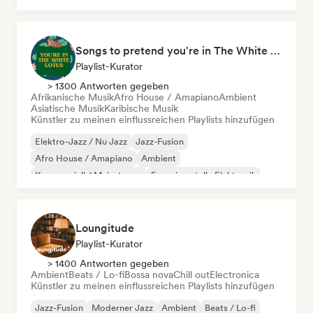
Songs to pretend you're in The White Lotus
Playlist-Kurator
> 1300 Antworten gegeben
Afrikanische Musik
Afro House / Amapiano
Ambient
Asiatische Musik
Karibische Musik
Künstler zu meinen einflussreichen Playlists hinzufügen
Elektro-Jazz / Nu Jazz
Jazz-Fusion
Afro House / Amapiano
Ambient
Kommerziell / Mainstream
Experimentelle Elektronik
Filmmusik
Hyperpop
Loungitude
Playlist-Kurator
> 1400 Antworten gegeben
Ambient
Beats / Lo-fi
Bossa nova
Chill out
Electronica
Künstler zu meinen einflussreichen Playlists hinzufügen
Jazz-Fusion
Moderner Jazz
Ambient
Beats / Lo-fi