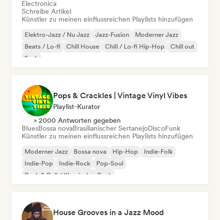
Electronica
Schreibe Artikel
Künstler zu meinen einflussreichen Playlists hinzufügen
Elektro-Jazz / Nu Jazz
Jazz-Fusion
Moderner Jazz
Beats / Lo-fi
Chill House
Chill / Lo-fi Hip-Hop
Chill out
Funk
Pops & Crackles | Vintage Vinyl Vibes
Playlist-Kurator
> 2000 Antworten gegeben
Blues
Bossa nova
Brasilianischer Sertanejo
Disco
Funk
Künstler zu meinen einflussreichen Playlists hinzufügen
Moderner Jazz
Bossa nova
Hip-Hop
Indie-Folk
Indie-Pop
Indie-Rock
Pop-Soul
Rock & Roll / Klassischer Rock
House Grooves in a Jazz Mood