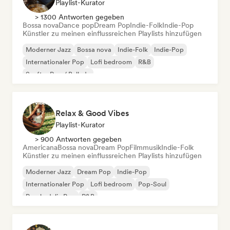
Playlist-Kurator
> 1300 Antworten gegeben
Bossa nova
Dance pop
Dream Pop
Indie-Folk
Indie-Pop
Künstler zu meinen einflussreichen Playlists hinzufügen
Moderner Jazz
Bossa nova
Indie-Folk
Indie-Pop
Internationaler Pop
Lofi bedroom
R&B
Sanfter Pop / Ballade
Relax & Good Vibes
Playlist-Kurator
> 900 Antworten gegeben
Americana
Bossa nova
Dream Pop
Filmmusik
Indie-Folk
Künstler zu meinen einflussreichen Playlists hinzufügen
Moderner Jazz
Dream Pop
Indie-Pop
Internationaler Pop
Lofi bedroom
Pop-Soul
Psychedelic Pop
R&B