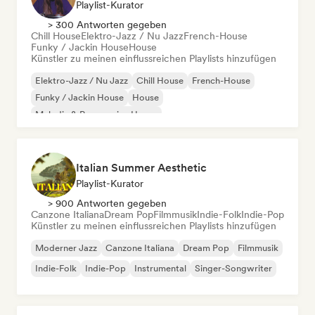
Playlist-Kurator
> 300 Antworten gegeben
Chill House
Elektro-Jazz / Nu Jazz
French-House
Funky / Jackin House
House
Künstler zu meinen einflussreichen Playlists hinzufügen
Elektro-Jazz / Nu Jazz
Chill House
French-House
Funky / Jackin House
House
Melodic & Progressive House
Organischer House / Downtempo
Italian Summer Aesthetic
Playlist-Kurator
> 900 Antworten gegeben
Canzone Italiana
Dream Pop
Filmmusik
Indie-Folk
Indie-Pop
Künstler zu meinen einflussreichen Playlists hinzufügen
Moderner Jazz
Canzone Italiana
Dream Pop
Filmmusik
Indie-Folk
Indie-Pop
Instrumental
Singer-Songwriter