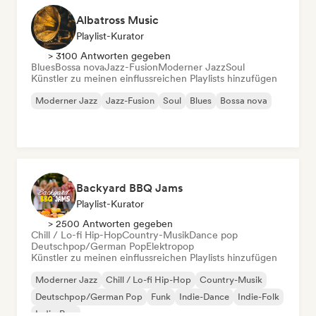
Albatross Music
Playlist-Kurator
> 3100 Antworten gegeben
Blues
Bossa nova
Jazz-Fusion
Moderner Jazz
Soul
Künstler zu meinen einflussreichen Playlists hinzufügen
Moderner Jazz
Jazz-Fusion
Soul
Blues
Bossa nova
Backyard BBQ Jams
Playlist-Kurator
> 2500 Antworten gegeben
Chill / Lo-fi Hip-Hop
Country-Musik
Dance pop
Deutschpop/German Pop
Elektropop
Künstler zu meinen einflussreichen Playlists hinzufügen
Moderner Jazz
Chill / Lo-fi Hip-Hop
Country-Musik
Deutschpop/German Pop
Funk
Indie-Dance
Indie-Folk
Indie-Pop