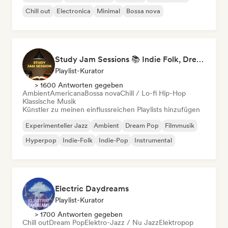
Chill out
Electronica
Minimal
Bossa nova
Study Jam Sessions 📚 Indie Folk, Dream Pop & Singer-Songwriter
Playlist-Kurator
> 1600 Antworten gegeben
Ambient
Americana
Bossa nova
Chill / Lo-fi Hip-Hop
Klassische Musik
Künstler zu meinen einflussreichen Playlists hinzufügen
Experimenteller Jazz
Ambient
Dream Pop
Filmmusik
Hyperpop
Indie-Folk
Indie-Pop
Instrumental
Electric Daydreams
Playlist-Kurator
> 1700 Antworten gegeben
Chill out
Dream Pop
Elektro-Jazz / Nu Jazz
Elektropop