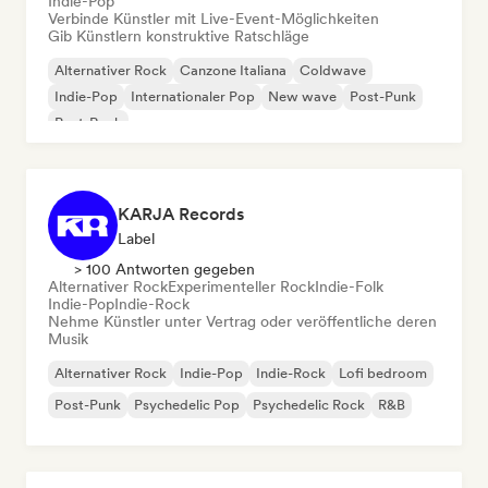
Indie-Pop
Verbinde Künstler mit Live-Event-Möglichkeiten
Gib Künstlern konstruktive Ratschläge
Alternativer Rock
Canzone Italiana
Coldwave
Indie-Pop
Internationaler Pop
New wave
Post-Punk
Post-Rock
KARJA Records
Label
> 100 Antworten gegeben
Alternativer Rock
Experimenteller Rock
Indie-Folk
Indie-Pop
Indie-Rock
Nehme Künstler unter Vertrag oder veröffentliche deren
Musik
Alternativer Rock
Indie-Pop
Indie-Rock
Lofi bedroom
Post-Punk
Psychedelic Pop
Psychedelic Rock
R&B