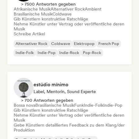
> 7500 Antworten gegeben
Afrikanische Musik
Alternativer Rock
Ambient
Brasilianische Musik
Coldwave
Gib Künstlern konstruktive Ratschläge
Nehme Künstler unter Vertrag oder veröffentliche deren
Musik
Schreibe Artikel
Alternativer Rock
Coldwave
Elektropop
French Pop
Indie-Folk
Indie-Pop
Indie-Rock
Pop-Rock
estúdio mínimo
Label, Mentorin, Sound Experte
> 700 Antworten gegeben
Bossa nova
Brasilianische Musik
Funk
Indie-Folk
Indie-Pop
Gib Künstlern konstruktive Ratschläge
Nehme Künstler unter Vertrag oder veröffentliche deren
Musik
Gebe Künstlern detailliertes Feedback zu dem Klang/der
Produktion