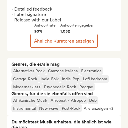
- Detailed feedback

- Label signature

- Release with our Label
Antwortrate
Antworten gegeben
90%
1,052
Ähnliche Kuratoren anzeigen
Genres, die er/sie mag
Alternativer Rock
Canzone Italiana
Electronica
Garage-Rock
Indie-Folk
Indie-Pop
Lofi bedroom
Moderner Jazz
Psychedelic Rock
Reggae
Genres, für die sie ebenfalls offen sind
Afrikanische Musik
Afrobeat / Afropop
Dub
Instrumental
New wave
Post-Rock
Alle anzeigen +3
Du möchtest Musik erhalten, die ähnlich ist wie
die von...