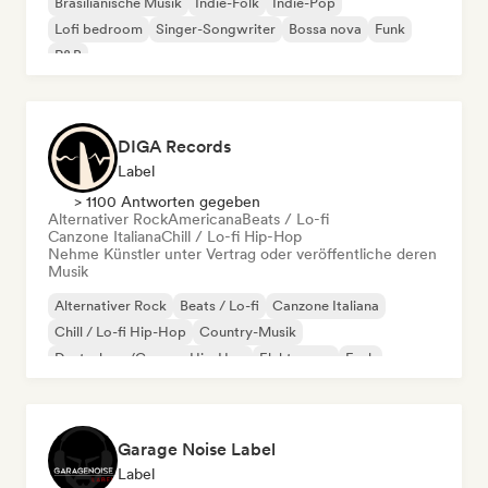
Brasilianische Musik
Indie-Folk
Indie-Pop
Lofi bedroom
Singer-Songwriter
Bossa nova
Funk
R&B
DIGA Records
Label
> 1100 Antworten gegeben
Alternativer Rock
Americana
Beats / Lo-fi
Canzone Italiana
Chill / Lo-fi Hip-Hop
Nehme Künstler unter Vertrag oder veröffentliche deren
Musik
Alternativer Rock
Beats / Lo-fi
Canzone Italiana
Chill / Lo-fi Hip-Hop
Country-Musik
Deutschrap/German Hip-Hop
Elektropop
Funk
Garage Noise Label
Label