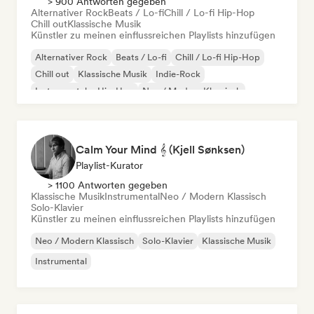
> 900 Antworten gegeben
Alternativer Rock
Beats / Lo-fi
Chill / Lo-fi Hip-Hop
Chill out
Klassische Musik
Künstler zu meinen einflussreichen Playlists hinzufügen
Alternativer Rock
Beats / Lo-fi
Chill / Lo-fi Hip-Hop
Chill out
Klassische Musik
Indie-Rock
Instrumentaler Hip-Hop
Neo / Modern Klassisch
Calm Your Mind 𝄞 (Kjell Sønksen)
Playlist-Kurator
> 1100 Antworten gegeben
Klassische Musik
Instrumental
Neo / Modern Klassisch
Solo-Klavier
Künstler zu meinen einflussreichen Playlists hinzufügen
Neo / Modern Klassisch
Solo-Klavier
Klassische Musik
Instrumental