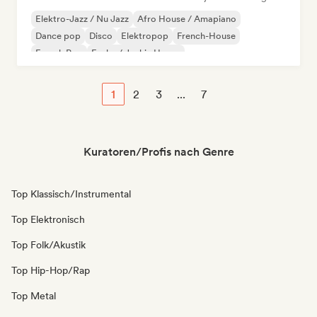
Elektro-Jazz / Nu Jazz
Afro House / Amapiano
Dance pop
Disco
Elektropop
French-House
French Pop
Funky / Jackin House
1
2
3
...
7
Kuratoren/Profis nach Genre
Top Klassisch/Instrumental
Top Elektronisch
Top Folk/Akustik
Top Hip-Hop/Rap
Top Metal