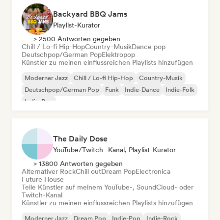
Backyard BBQ Jams
Playlist-Kurator
> 2500 Antworten gegeben
Chill / Lo-fi Hip-Hop
Country-Musik
Dance pop
Deutschpop/German Pop
Elektropop
Künstler zu meinen einflussreichen Playlists hinzufügen
Moderner Jazz
Chill / Lo-fi Hip-Hop
Country-Musik
Deutschpop/German Pop
Funk
Indie-Dance
Indie-Folk
Indie-Pop
The Daily Dose
YouTube/Twitch -Kanal, Playlist-Kurator
> 13800 Antworten gegeben
Alternativer Rock
Chill out
Dream Pop
Electronica
Future House
Teile Künstler auf meinem YouTube-, SoundCloud- oder
Twitch-Kanal
Künstler zu meinen einflussreichen Playlists hinzufügen
Moderner Jazz
Dream Pop
Indie-Pop
Indie-Rock