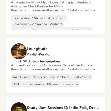
Afrikanische Musik
Afro House / Amapiano
Ambient
Asiatische Musik
Karibische Musik
Künstler zu meinen einflussreichen Playlists hinzufügen
Elektro-Jazz / Nu Jazz
Jazz-Fusion
Afro House / Amapiano
Ambient
Kommerziell / Mainstream
Experimentelle Elektronik
Filmmusik
Hyperpop
Loungitude
Playlist-Kurator
> 1400 Antworten gegeben
Ambient
Beats / Lo-fi
Bossa nova
Chill out
Electronica
Künstler zu meinen einflussreichen Playlists hinzufügen
Jazz-Fusion
Moderner Jazz
Ambient
Beats / Lo-fi
Chill out
Electronica
Minimal
Bossa nova
Study Jam Sessions 📚 Indie Folk, Dream Pop & Singer-Songwriter