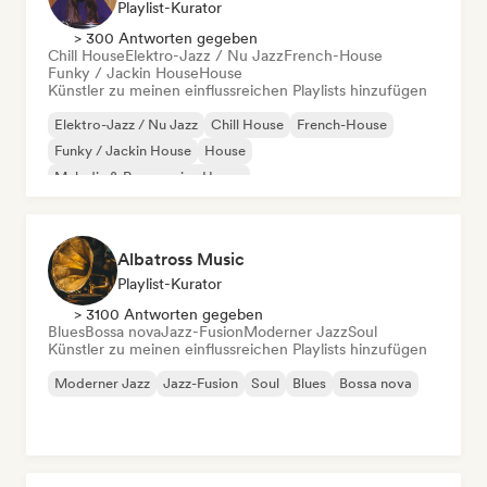
Playlist-Kurator
> 300 Antworten gegeben
Chill House
Elektro-Jazz / Nu Jazz
French-House
Funky / Jackin House
House
Künstler zu meinen einflussreichen Playlists hinzufügen
Elektro-Jazz / Nu Jazz
Chill House
French-House
Funky / Jackin House
House
Melodic & Progressive House
Organischer House / Downtempo
Albatross Music
Playlist-Kurator
> 3100 Antworten gegeben
Blues
Bossa nova
Jazz-Fusion
Moderner Jazz
Soul
Künstler zu meinen einflussreichen Playlists hinzufügen
Moderner Jazz
Jazz-Fusion
Soul
Blues
Bossa nova