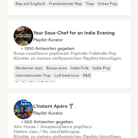
Rap auf Englisch
Französischer Rap
Trap
Urban Pop
Your Sous-Chef for an Indie Evening
Playlist-Kurator
> 1300 Antworten gegeben
Bossa nova
Dance pop
Dream Pop
Indie-Folk
Indie-Pop
Künstler zu meinen einflussreichen Playlists hinzufügen
Moderner Jazz
Bossa nova
Indie-Folk
Indie-Pop
Internationaler Pop
Lofi bedroom
R&B
Sanfter Pop / Ballade
L’Instant Apéro 🍸
Playlist-Kurator
> 500 Antworten gegeben
Afro House / Amapiano
Dance pop
Disco
Elektro-Jazz / Nu Jazz
Elektropop
Künstler zu meinen einflussreichen Playlists hinzufügen