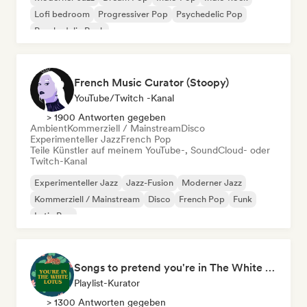
Lofi bedroom
Progressiver Pop
Psychedelic Pop
Psychedelic Rock
French Music Curator (Stoopy)
YouTube/Twitch -Kanal
> 1900 Antworten gegeben
Ambient
Kommerziell / Mainstream
Disco
Experimenteller Jazz
French Pop
Teile Künstler auf meinem YouTube-, SoundCloud- oder
Twitch-Kanal
Experimenteller Jazz
Jazz-Fusion
Moderner Jazz
Kommerziell / Mainstream
Disco
French Pop
Funk
Latin Pop
Songs to pretend you're in The White Lotus
Playlist-Kurator
> 1300 Antworten gegeben