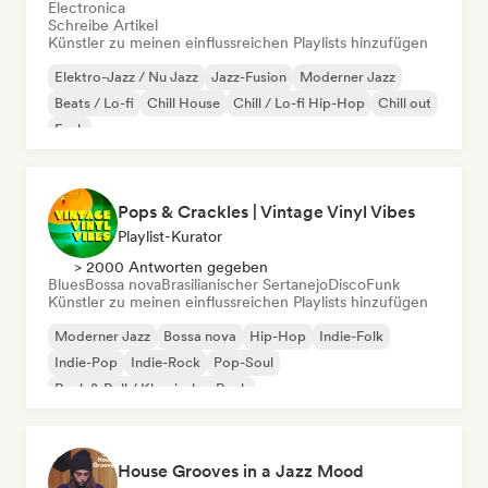
Electronica
Schreibe Artikel
Künstler zu meinen einflussreichen Playlists hinzufügen
Elektro-Jazz / Nu Jazz
Jazz-Fusion
Moderner Jazz
Beats / Lo-fi
Chill House
Chill / Lo-fi Hip-Hop
Chill out
Funk
Pops & Crackles | Vintage Vinyl Vibes
Playlist-Kurator
> 2000 Antworten gegeben
Blues
Bossa nova
Brasilianischer Sertanejo
Disco
Funk
Künstler zu meinen einflussreichen Playlists hinzufügen
Moderner Jazz
Bossa nova
Hip-Hop
Indie-Folk
Indie-Pop
Indie-Rock
Pop-Soul
Rock & Roll / Klassischer Rock
House Grooves in a Jazz Mood