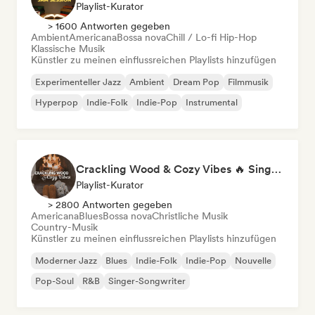
Playlist-Kurator
> 1600 Antworten gegeben
Ambient
Americana
Bossa nova
Chill / Lo-fi Hip-Hop
Klassische Musik
Künstler zu meinen einflussreichen Playlists hinzufügen
Experimenteller Jazz
Ambient
Dream Pop
Filmmusik
Hyperpop
Indie-Folk
Indie-Pop
Instrumental
Crackling Wood & Cozy Vibes 🔥 Singer-Songwriter, Dream Pop & Bedroom Pop
Playlist-Kurator
> 2800 Antworten gegeben
Americana
Blues
Bossa nova
Christliche Musik
Country-Musik
Künstler zu meinen einflussreichen Playlists hinzufügen
Moderner Jazz
Blues
Indie-Folk
Indie-Pop
Nouvelle
Pop-Soul
R&B
Singer-Songwriter