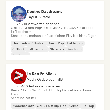
Electric Daydreams
Playlist-Kurator
> 1600 Antworten gegeben
Chill out
Dream Pop
Elektro-Jazz / Nu Jazz
Elektropop
Lofi bedroom
Künstler zu meinen einflussreichen Playlists hinzufügen
Elektro-Jazz / Nu Jazz
Dream Pop
Elektropop
Chill out
Lofi bedroom
Shoegaze
Synthpop
Synthwave
Le Rap En Mieux
Media Outlet/Journalist
> 5400 Antworten gegeben
Beats / Lo-fi
Chill / Lo-fi Hip-Hop
Dance
Deep House
Disco
Schreibe Artikel
Moderner Jazz
Chill / Lo-fi Hip-Hop
Grime
Hip-Hop