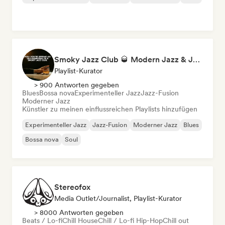
Smoky Jazz Club 🥃 Modern Jazz & Jazz Fusion to Sip an Old Fashioned to
Playlist-Kurator
> 900 Antworten gegeben
Blues
Bossa nova
Experimenteller Jazz
Jazz-Fusion
Moderner Jazz
Künstler zu meinen einflussreichen Playlists hinzufügen
Experimenteller Jazz
Jazz-Fusion
Moderner Jazz
Blues
Bossa nova
Soul
Stereofox
Media Outlet/Journalist, Playlist-Kurator
> 8000 Antworten gegeben
Beats / Lo-fi
Chill House
Chill / Lo-fi Hip-Hop
Chill out