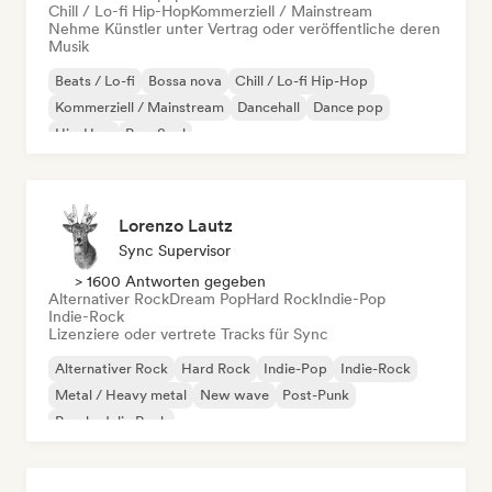
Chill / Lo-fi Hip-Hop
Kommerziell / Mainstream
Nehme Künstler unter Vertrag oder veröffentliche deren
Musik
Beats / Lo-fi
Bossa nova
Chill / Lo-fi Hip-Hop
Kommerziell / Mainstream
Dancehall
Dance pop
Hip-Hop
Pop-Soul
Lorenzo Lautz
Sync Supervisor
> 1600 Antworten gegeben
Alternativer Rock
Dream Pop
Hard Rock
Indie-Pop
Indie-Rock
Lizenziere oder vertrete Tracks für Sync
Alternativer Rock
Hard Rock
Indie-Pop
Indie-Rock
Metal / Heavy metal
New wave
Post-Punk
Psychedelic Rock