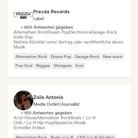
Pravda Records
Label
> 800 Antworten gegeben
Alternativer Rock
Dream Pop
Electronica
Garage-Rock
Indie-Pop
Nehme Künstler unter Vertrag oder veröffentliche deren
Musik
Alternativer Rock
Dream Pop
Garage-Rock
New wave
Pop-Soul
Reggae
Shoegaze
Soul
Zoila Antonio
Media Outlet/Journalist
> 100 Antworten gegeben
Acid-House
Alternativer Rock
Beats / Lo-fi
Chill / Lo-fi Hip-Hop
Klassische Musik
Schreibe Artikel
Alternativer Rock
Beats / Lo-fi
Chill / Lo-fi Hip-Hop