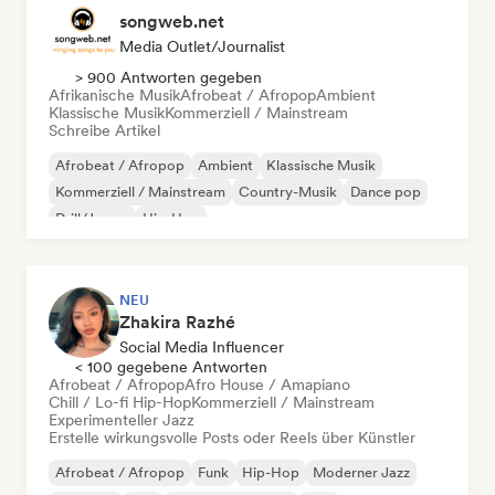
songweb.net
Media Outlet/Journalist
> 900 Antworten gegeben
Afrikanische Musik
Afrobeat / Afropop
Ambient
Klassische Musik
Kommerziell / Mainstream
Schreibe Artikel
Afrobeat / Afropop
Ambient
Klassische Musik
Kommerziell / Mainstream
Country-Musik
Dance pop
Drill/Jersey
Hip-Hop
NEU
Zhakira Razhé
Social Media Influencer
< 100 gegebene Antworten
Afrobeat / Afropop
Afro House / Amapiano
Chill / Lo-fi Hip-Hop
Kommerziell / Mainstream
Experimenteller Jazz
Erstelle wirkungsvolle Posts oder Reels über Künstler
Afrobeat / Afropop
Funk
Hip-Hop
Moderner Jazz