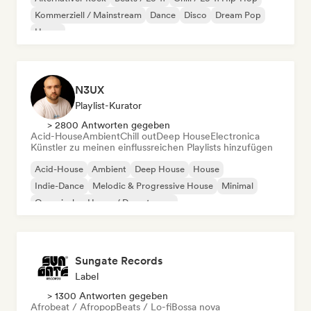
Kommerziell / Mainstream
Dance
Disco
Dream Pop
House
N3UX
Playlist-Kurator
> 2800 Antworten gegeben
Acid-House
Ambient
Chill out
Deep House
Electronica
Künstler zu meinen einflussreichen Playlists hinzufügen
Acid-House
Ambient
Deep House
House
Indie-Dance
Melodic & Progressive House
Minimal
Organischer House / Downtempo
Sungate Records
Label
> 1300 Antworten gegeben
Afrobeat / Afropop
Beats / Lo-fi
Bossa nova