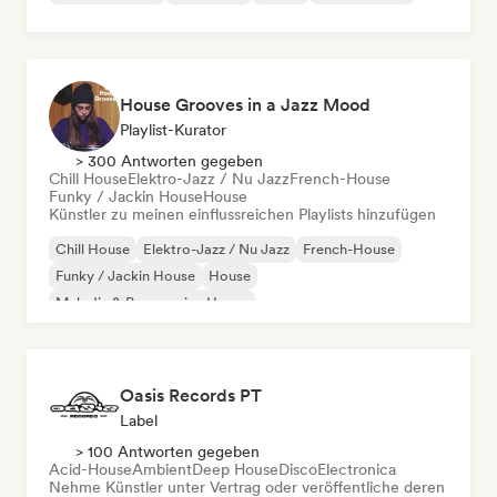
House Grooves in a Jazz Mood
Playlist-Kurator
> 300 Antworten gegeben
Chill House
Elektro-Jazz / Nu Jazz
French-House
Funky / Jackin House
House
Künstler zu meinen einflussreichen Playlists hinzufügen
Chill House
Elektro-Jazz / Nu Jazz
French-House
Funky / Jackin House
House
Melodic & Progressive House
Organischer House / Downtempo
Oasis Records PT
Label
> 100 Antworten gegeben
Acid-House
Ambient
Deep House
Disco
Electronica
Nehme Künstler unter Vertrag oder veröffentliche deren