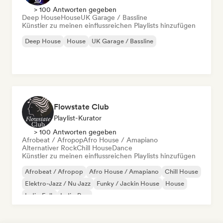
> 100 Antworten gegeben
Deep House
House
UK Garage / Bassline
Künstler zu meinen einflussreichen Playlists hinzufügen
Deep House
House
UK Garage / Bassline
Flowstate Club
Playlist-Kurator
> 100 Antworten gegeben
Afrobeat / Afropop
Afro House / Amapiano
Alternativer Rock
Chill House
Dance
Künstler zu meinen einflussreichen Playlists hinzufügen
Afrobeat / Afropop
Afro House / Amapiano
Chill House
Elektro-Jazz / Nu Jazz
Funky / Jackin House
House
Indie-Folk
Indie-Pop