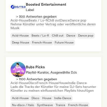
Boosted Entertainment
Label
> 300 Antworten gegeben
Acid-House
Beats / Lo-fi
Chill out
Dance
Dance pop
Nehme Künstler unter Vertrag oder veröffentliche deren
Musik
Acid-House
Beats / Lo-fi
Chill out
Dance
Dance pop
Deep House
French-House
Future House
Bubs Picks
Playlist-Kurator, Ausgewählte DJs
> 1100 Antworten gegeben
Acid-House
Disco
French-House
House
Indie-Dance
Lade die Tracks der Künstler für meine DJ-Sets herunter
Künstler zu meinen einflussreichen Playlists hinzufügen
Acid-House
Disco
House
Indie-Dance
Nu-disco / Italo
Synthwave
Trance
French-House