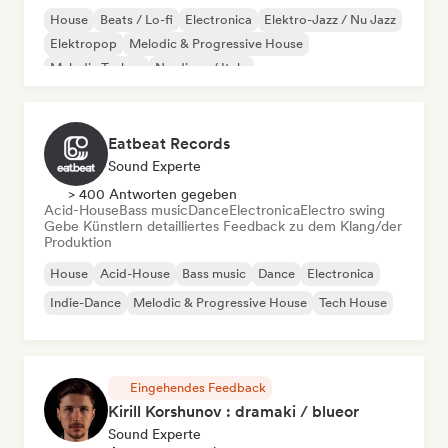
House
Beats / Lo-fi
Electronica
Elektro-Jazz / Nu Jazz
Elektropop
Melodic & Progressive House
Melodic Techno
Nu-disco / Italo
Eatbeat Records
Sound Experte
> 400 Antworten gegeben
Acid-House
Bass music
Dance
Electronica
Electro swing
Gebe Künstlern detailliertes Feedback zu dem Klang/der
Produktion
House
Acid-House
Bass music
Dance
Electronica
Indie-Dance
Melodic & Progressive House
Tech House
Eingehendes Feedback
Kirill Korshunov : dramaki / blueor
Sound Experte