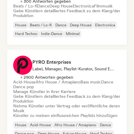
> 300 Antworten gegeben
Beats / Lo-fi
Dance
Deep House
Electronica
Filmmusik
Gebe Künstlern detailliertes Feedback zu dem Klang/der
Produktion
House
Beats / Lo-fi
Dance
Deep House
Electronica
Hard Techno
Indie-Dance
Minimal
PYRO Enterprises
Label, Manager, Playlist-Kurator, Sound Experte
> 2900 Antworten gegeben
Acid-House
Afro House / Amapiano
Bass music
Dance
Dance pop
Manage Künstler in ihrer Karriere
Gebe Künstlern detailliertes Feedback zu dem Klang/der
Produktion
Nehme Künstler unter Vertrag oder veröffentliche deren
Musik
Künstler zu meinen einflussreichen Playlists hinzufügen
House
Acid-House
Afro House / Amapiano
Dance
Dance pop
Deep House
Future House
Hard Techno