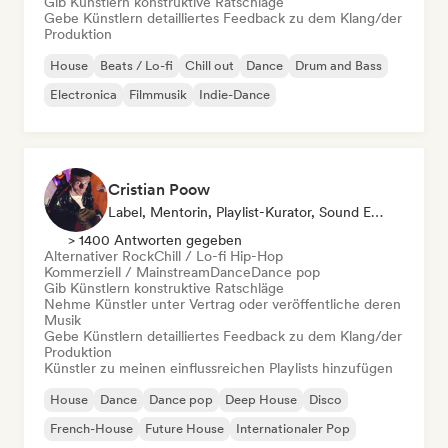
Gib Künstlern konstruktive Ratschläge
Gebe Künstlern detailliertes Feedback zu dem Klang/der
Produktion
House
Beats / Lo-fi
Chill out
Dance
Drum and Bass
Electronica
Filmmusik
Indie-Dance
Cristian Poow
Label, Mentorin, Playlist-Kurator, Sound Experte
> 1400 Antworten gegeben
Alternativer Rock
Chill / Lo-fi Hip-Hop
Kommerziell / Mainstream
Dance
Dance pop
Gib Künstlern konstruktive Ratschläge
Nehme Künstler unter Vertrag oder veröffentliche deren
Musik
Gebe Künstlern detailliertes Feedback zu dem Klang/der
Produktion
Künstler zu meinen einflussreichen Playlists hinzufügen
House
Dance
Dance pop
Deep House
Disco
French-House
Future House
Internationaler Pop