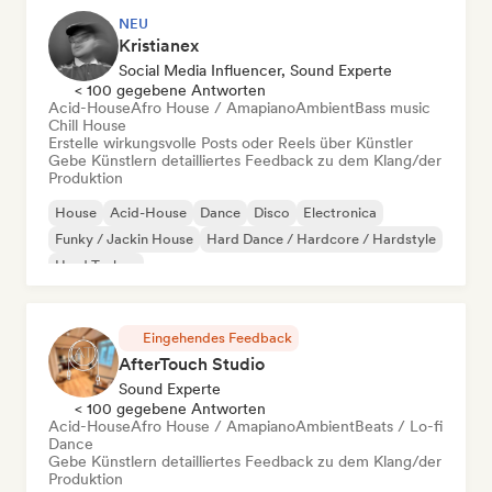
NEU
Kristianex
Social Media Influencer, Sound Experte
< 100 gegebene Antworten
Acid-House
Afro House / Amapiano
Ambient
Bass music
Chill House
Erstelle wirkungsvolle Posts oder Reels über Künstler
Gebe Künstlern detailliertes Feedback zu dem Klang/der
Produktion
House
Acid-House
Dance
Disco
Electronica
Funky / Jackin House
Hard Dance / Hardcore / Hardstyle
Hard Techno
Eingehendes Feedback
AfterTouch Studio
Sound Experte
< 100 gegebene Antworten
Acid-House
Afro House / Amapiano
Ambient
Beats / Lo-fi
Dance
Gebe Künstlern detailliertes Feedback zu dem Klang/der
Produktion