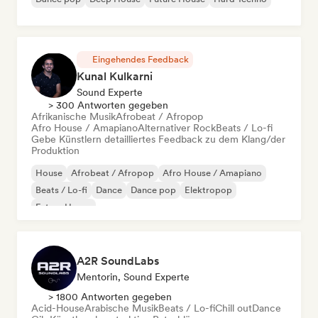
Eingehendes Feedback
Kunal Kulkarni
Sound Experte
> 300 Antworten gegeben
Afrikanische Musik
Afrobeat / Afropop
Afro House / Amapiano
Alternativer Rock
Beats / Lo-fi
Gebe Künstlern detailliertes Feedback zu dem Klang/der
Produktion
House
Afrobeat / Afropop
Afro House / Amapiano
Beats / Lo-fi
Dance
Dance pop
Elektropop
Future House
A2R SoundLabs
Mentorin, Sound Experte
> 1800 Antworten gegeben
Acid-House
Arabische Musik
Beats / Lo-fi
Chill out
Dance