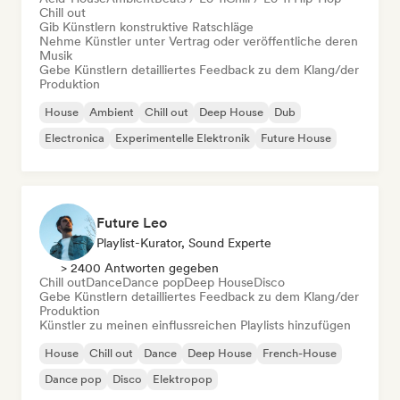
Chill out
Gib Künstlern konstruktive Ratschläge
Nehme Künstler unter Vertrag oder veröffentliche deren
Musik
Gebe Künstlern detailliertes Feedback zu dem Klang/der
Produktion
House
Ambient
Chill out
Deep House
Dub
Electronica
Experimentelle Elektronik
Future House
Future Leo
Playlist-Kurator, Sound Experte
> 2400 Antworten gegeben
Chill out
Dance
Dance pop
Deep House
Disco
Gebe Künstlern detailliertes Feedback zu dem Klang/der
Produktion
Künstler zu meinen einflussreichen Playlists hinzufügen
House
Chill out
Dance
Deep House
French-House
Dance pop
Disco
Elektropop