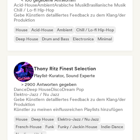
< 100 gegebene Antworten
Acid-House
Ambient
Arabische Musik
Brasilianische Musik
Chill / Lo-fi Hip-Hop
Gebe Künstlern detailliertes Feedback zu dem Klang/der
Produktion
House
Acid-House
Ambient
Chill / Lo-fi Hip-Hop
Deep House
Drum and Bass
Electronica
Minimal
Thony Ritz Finest Selection
Playlist-Kurator, Sound Experte
> 2900 Antworten gegeben
Dance
Deep House
Disco
Dream Pop
Elektro-Jazz / Nu Jazz
Gebe Künstlern detailliertes Feedback zu dem Klang/der
Produktion
Künstler zu meinen einflussreichen Playlists hinzufügen
House
Deep House
Elektro-Jazz / Nu Jazz
French-House
Funk
Funky / Jackin House
Indie-Dance
Nu-disco / Italo