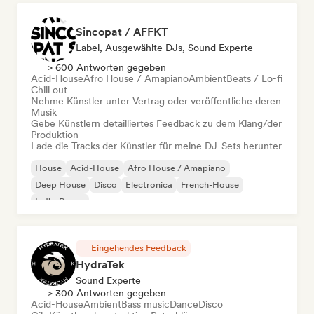
Sincopat / AFFKT
Label, Ausgewählte DJs, Sound Experte
> 600 Antworten gegeben
Acid-House
Afro House / Amapiano
Ambient
Beats / Lo-fi
Chill out
Nehme Künstler unter Vertrag oder veröffentliche deren
Musik
Gebe Künstlern detailliertes Feedback zu dem Klang/der
Produktion
Lade die Tracks der Künstler für meine DJ-Sets herunter
House
Acid-House
Afro House / Amapiano
Deep House
Disco
Electronica
French-House
Indie-Dance
Eingehendes Feedback
HydraTek
Sound Experte
> 300 Antworten gegeben
Acid-House
Ambient
Bass music
Dance
Disco