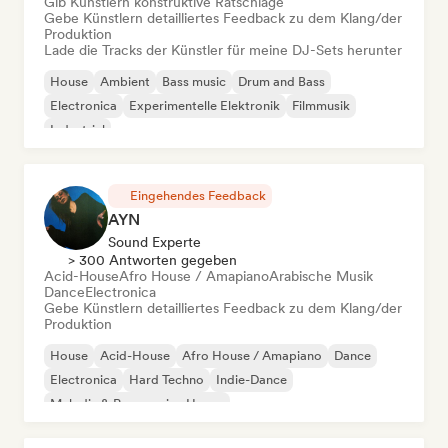
Gib Künstlern konstruktive Ratschläge
Gebe Künstlern detailliertes Feedback zu dem Klang/der
Produktion
Lade die Tracks der Künstler für meine DJ-Sets herunter
House
Ambient
Bass music
Drum and Bass
Electronica
Experimentelle Elektronik
Filmmusik
Industrial
Eingehendes Feedback
AYN
Sound Experte
> 300 Antworten gegeben
Acid-House
Afro House / Amapiano
Arabische Musik
Dance
Electronica
Gebe Künstlern detailliertes Feedback zu dem Klang/der
Produktion
House
Acid-House
Afro House / Amapiano
Dance
Electronica
Hard Techno
Indie-Dance
Melodic & Progressive House