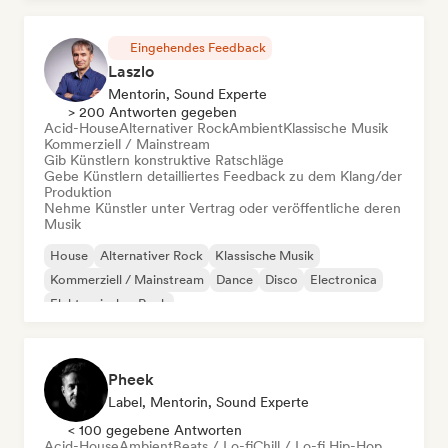
Eingehendes Feedback
Laszlo
Mentorin, Sound Experte
> 200 Antworten gegeben
Acid-House
Alternativer Rock
Ambient
Klassische Musik
Kommerziell / Mainstream
Gib Künstlern konstruktive Ratschläge
Gebe Künstlern detailliertes Feedback zu dem Klang/der
Produktion
Nehme Künstler unter Vertrag oder veröffentliche deren
Musik
House
Alternativer Rock
Klassische Musik
Kommerziell / Mainstream
Dance
Disco
Electronica
Elektronischer Rock
Pheek
Label, Mentorin, Sound Experte
< 100 gegebene Antworten
Acid-House
Ambient
Beats / Lo-fi
Chill / Lo-fi Hip-Hop