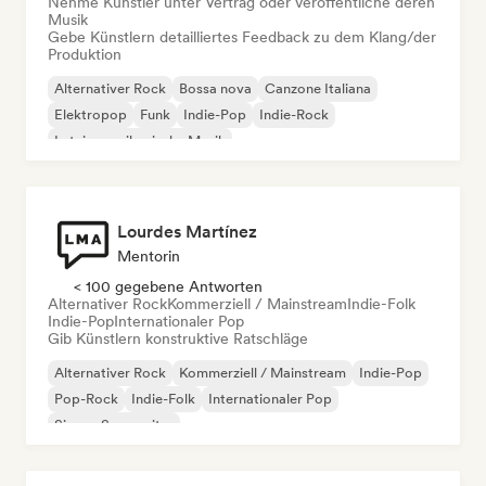
Nehme Künstler unter Vertrag oder veröffentliche deren
Musik
Gebe Künstlern detailliertes Feedback zu dem Klang/der
Produktion
Alternativer Rock
Bossa nova
Canzone Italiana
Elektropop
Funk
Indie-Pop
Indie-Rock
Lateinamerikanische Musik
Lourdes Martínez
Mentorin
< 100 gegebene Antworten
Alternativer Rock
Kommerziell / Mainstream
Indie-Folk
Indie-Pop
Internationaler Pop
Gib Künstlern konstruktive Ratschläge
Alternativer Rock
Kommerziell / Mainstream
Indie-Pop
Pop-Rock
Indie-Folk
Internationaler Pop
Singer-Songwriter