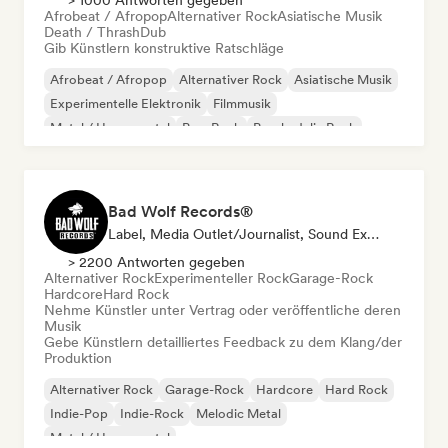
> 1000 Antworten gegeben
Afrobeat / Afropop
Alternativer Rock
Asiatische Musik
Death / Thrash
Dub
Gib Künstlern konstruktive Ratschläge
Afrobeat / Afropop
Alternativer Rock
Asiatische Musik
Experimentelle Elektronik
Filmmusik
Metal / Heavy metal
Pop-Rock
Psychedelic Rock
Bad Wolf Records®
Label, Media Outlet/Journalist, Sound Experte
> 2200 Antworten gegeben
Alternativer Rock
Experimenteller Rock
Garage-Rock
Hardcore
Hard Rock
Nehme Künstler unter Vertrag oder veröffentliche deren
Musik
Gebe Künstlern detailliertes Feedback zu dem Klang/der
Produktion
Alternativer Rock
Garage-Rock
Hardcore
Hard Rock
Indie-Pop
Indie-Rock
Melodic Metal
Metal / Heavy metal