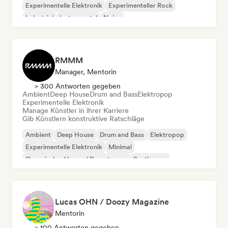
Experimentelle Elektronik
Experimenteller Rock
Industrial
Instrumental
Noise
RMMM
Manager, Mentorin
> 300 Antworten gegeben
Ambient
Deep House
Drum and Bass
Elektropop
Experimentelle Elektronik
Manage Künstler in ihrer Karriere
Gib Künstlern konstruktive Ratschläge
Ambient
Deep House
Drum and Bass
Elektropop
Experimentelle Elektronik
Minimal
Organischer House / Downtempo
Synthwave
Lucas OHN / Doozy Magazine
Mentorin
> 100 Antworten gegeben