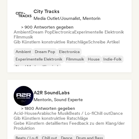
City Tracks
Media Outlet/Journalist, Mentorin
> 900 Antworten gegeben
Ambient
Dream Pop
Electronica
Experimentelle Elektronik
Filmmusik
Gib Künstlern konstruktive Ratschläge
Schreibe Artikel
Ambient
Dream Pop
Electronica
Experimentelle Elektronik
Filmmusik
House
Indie-Folk
Neo / Modern Klassisch
A2R SoundLabs
Mentorin, Sound Experte
> 1800 Antworten gegeben
Acid-House
Arabische Musik
Beats / Lo-fi
Chill out
Dance
Gib Künstlern konstruktive Ratschläge
Gebe Künstlern detailliertes Feedback zu dem Klang/der
Produktion
Beats / Lo-fi
Chill out
Dance
Drum and Bass