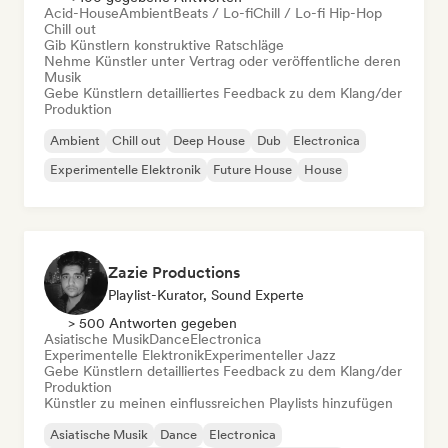
Acid-House
Ambient
Beats / Lo-fi
Chill / Lo-fi Hip-Hop
Chill out
Gib Künstlern konstruktive Ratschläge
Nehme Künstler unter Vertrag oder veröffentliche deren
Musik
Gebe Künstlern detailliertes Feedback zu dem Klang/der
Produktion
Ambient
Chill out
Deep House
Dub
Electronica
Experimentelle Elektronik
Future House
House
Zazie Productions
Playlist-Kurator, Sound Experte
> 500 Antworten gegeben
Asiatische Musik
Dance
Electronica
Experimentelle Elektronik
Experimenteller Jazz
Gebe Künstlern detailliertes Feedback zu dem Klang/der
Produktion
Künstler zu meinen einflussreichen Playlists hinzufügen
Asiatische Musik
Dance
Electronica