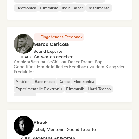
Electronica
Filmmusik
Indie-Dance
Instrumental
Eingehendes Feedback
Marco Caricola
Sound Experte
> 400 Antworten gegeben
Ambient
Bass music
Chill out
Dance
Dream Pop
Gebe Künstlern detailliertes Feedback zu dem Klang/der
Produktion
Ambient
Bass music
Dance
Electronica
Experimentelle Elektronik
Filmmusik
Hard Techno
Hyperpop
Pheek
Label, Mentorin, Sound Experte
< 100 gegebene Antworten