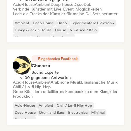
Acid-House
Ambient
Deep House
Disco
Dub
Verbinde Künstler mit Live-Event-Möglichkeiten
Lade die Tracks der Künstler für meine DJ-Sets herunter
Ambient
Deep House
Disco
Experimentelle Elektronik
Funky / Jackin House
House
Nu-disco / Italo
Organischer House / Downtempo
Eingehendes Feedback
Chicaiza
Sound Experte
< 100 gegebene Antworten
Acid-House
Ambient
Arabische Musik
Brasilianische Musik
Chill / Lo-fi Hip-Hop
Gebe Künstlern detailliertes Feedback zu dem Klang/der
Produktion
Acid-House
Ambient
Chill / Lo-fi Hip-Hop
Deep House
Drum and Bass
Electronica
Minimal
Tech House