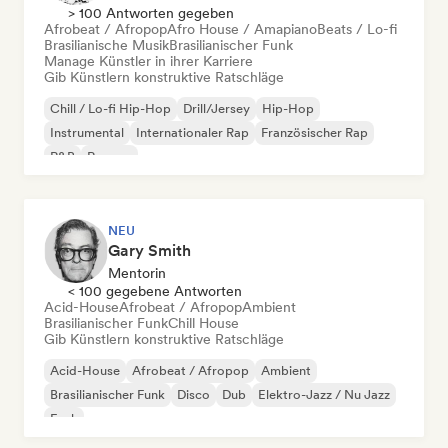
> 100 Antworten gegeben
Afrobeat / Afropop
Afro House / Amapiano
Beats / Lo-fi
Brasilianische Musik
Brasilianischer Funk
Manage Künstler in ihrer Karriere
Gib Künstlern konstruktive Ratschläge
Chill / Lo-fi Hip-Hop
Drill/Jersey
Hip-Hop
Instrumental
Internationaler Rap
Französischer Rap
R&B
Reggae
NEU
Gary Smith
Mentorin
< 100 gegebene Antworten
Acid-House
Afrobeat / Afropop
Ambient
Brasilianischer Funk
Chill House
Gib Künstlern konstruktive Ratschläge
Acid-House
Afrobeat / Afropop
Ambient
Brasilianischer Funk
Disco
Dub
Elektro-Jazz / Nu Jazz
Funk