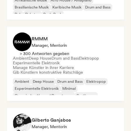
Afrikanische Musik
Afro House / Amapiano
Brasilianische Musik
Karibische Musik
Drum and Bass
Dub
Dubstep
Punk-Rock
RMMM
Manager, Mentorin
> 300 Antworten gegeben
Ambient
Deep House
Drum and Bass
Elektropop
Experimentelle Elektronik
Manage Künstler in ihrer Karriere
Gib Künstlern konstruktive Ratschläge
Ambient
Deep House
Drum and Bass
Elektropop
Experimentelle Elektronik
Minimal
Organischer House / Downtempo
Synthwave
Gilberto Ganjaboa
Manager, Mentorin