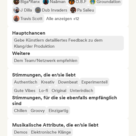
Biga*Ranx
Naâman
O.B.F
Groundation
J Dilla
Dub Invaders
Pa Salieu
Travis Scott
Alle anzeigen +12
Hauptchancen
Gebe Künstlern detailliertes Feedback zu dem
Klang/der Produktion
Weitere
Dem Team/Netzwerk empfehlen
Stimmungen, die er/sie liebt
Authentisch
Kreativ
Downbeat
Experimentell
Gute Vibes
Lo-fi
Original
Unterirdisch
Stimmungen, für die sie ebenfalls empfänglich
sind
Chillen
Groovy
Einzigartig
Musikalische Attribute, die er/sie liebt
Demos
Elektronische Klänge