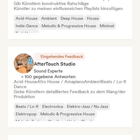
Gib Künstlern konstruktive Ratschläge
Künstler zu meinen einflussreichen Playlists hinzufügen
Acid-House
Ambient
Deep House
House
Indie-Dance
Melodic & Progressive House
Minimal
Tech House
Eingehendes Feedback
AfterTouch Studio
Sound Experte
< 100 gegebene Antworten
Acid-House
Afro House / Amapiano
Ambient
Beats / Lo-fi
Dance
Gebe Künstlern detailliertes Feedback zu dem Klang/der
Produktion
Beats / Lo-fi
Electronica
Elektro-Jazz / Nu Jazz
Elektropop
Melodic & Progressive House
Melodic Techno
Nu-disco / Italo
Phonk