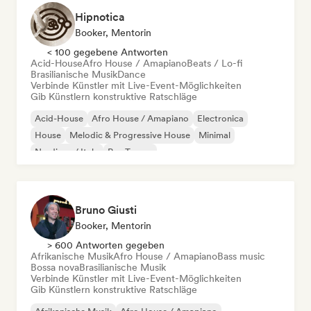
Hipnotica
Booker, Mentorin
< 100 gegebene Antworten
Acid-House
Afro House / Amapiano
Beats / Lo-fi
Brasilianische Musik
Dance
Verbinde Künstler mit Live-Event-Möglichkeiten
Gib Künstlern konstruktive Ratschläge
Acid-House
Afro House / Amapiano
Electronica
House
Melodic & Progressive House
Minimal
Nu-disco / Italo
Psy-Trance
Bruno Giusti
Booker, Mentorin
> 600 Antworten gegeben
Afrikanische Musik
Afro House / Amapiano
Bass music
Bossa nova
Brasilianische Musik
Verbinde Künstler mit Live-Event-Möglichkeiten
Gib Künstlern konstruktive Ratschläge