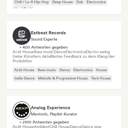
Chill / Lo-fi Hip-Hop
Deep House
Dub
Electronica
Hard Rock
Eatbeat Records
Sound Experte
> 400 Antworten gegeben
Acid-House
Bass music
Dance
Electronica
Electro swing
Gebe Künstlern detailliertes Feedback zu dem Klang/der
Produktion
Acid-House
Bass music
Dance
Electronica
House
Indie-Dance
Melodic & Progressive House
Tech House
Analog Experience
Mentorin, Playlist-Kurator
> 2100 Antworten gegeben
Acid-House
Ambient
Chill House
Dance
Dance pop