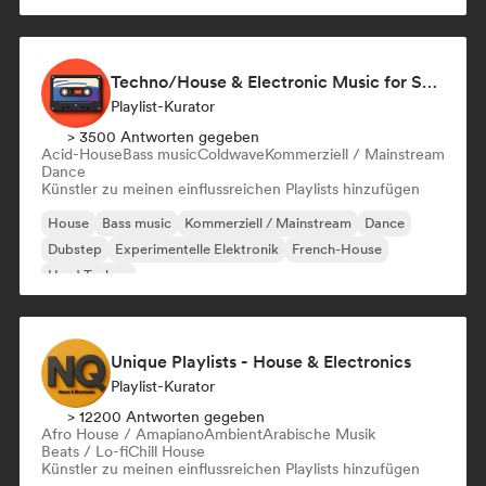
Techno/House & Electronic Music for Svea Playlists
Playlist-Kurator
> 3500 Antworten gegeben
Acid-House
Bass music
Coldwave
Kommerziell / Mainstream
Dance
Künstler zu meinen einflussreichen Playlists hinzufügen
House
Bass music
Kommerziell / Mainstream
Dance
Dubstep
Experimentelle Elektronik
French-House
Hard Techno
Unique Playlists - House & Electronics
Playlist-Kurator
> 12200 Antworten gegeben
Afro House / Amapiano
Ambient
Arabische Musik
Beats / Lo-fi
Chill House
Künstler zu meinen einflussreichen Playlists hinzufügen