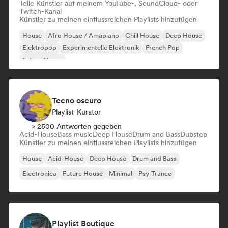
Teile Künstler auf meinem YouTube-, SoundCloud- oder
Twitch-Kanal
Künstler zu meinen einflussreichen Playlists hinzufügen
House
Afro House / Amapiano
Chill House
Deep House
Elektropop
Experimentelle Elektronik
French Pop
Future House
Tecno oscuro
Playlist-Kurator
> 2500 Antworten gegeben
Acid-House
Bass music
Deep House
Drum and Bass
Dubstep
Künstler zu meinen einflussreichen Playlists hinzufügen
House
Acid-House
Deep House
Drum and Bass
Electronica
Future House
Minimal
Psy-Trance
Playlist Boutique