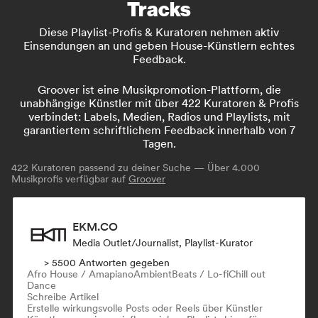
Tracks
Diese Playlist-Profis & Kuratoren nehmen aktiv
Einsendungen an und geben House-Künstlern echtes
Feedback.
Groover ist eine Musikpromotion-Plattform, die
unabhängige Künstler mit über 422 Kuratoren & Profis
verbindet: Labels, Medien, Radios und Playlists, mit
garantiertem schriftlichem Feedback innerhalb von 7
Tagen.
422
Kuratoren passend zu deiner Suche — Über 4.000
Musikprofis verfügbar auf
Groover
EKM.CO
Media Outlet/Journalist, Playlist-Kurator
> 5500 Antworten gegeben
Afro House / Amapiano
Ambient
Beats / Lo-fi
Chill out
Dance
Schreibe Artikel
Erstelle wirkungsvolle Posts oder Reels über Künstler