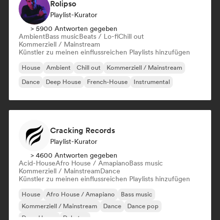
Rolipso
Playlist-Kurator
> 5900 Antworten gegeben
Ambient
Bass music
Beats / Lo-fi
Chill out
Kommerziell / Mainstream
Künstler zu meinen einflussreichen Playlists hinzufügen
House
Ambient
Chill out
Kommerziell / Mainstream
Dance
Deep House
French-House
Instrumental
Cracking Records
Playlist-Kurator
> 4600 Antworten gegeben
Acid-House
Afro House / Amapiano
Bass music
Kommerziell / Mainstream
Dance
Künstler zu meinen einflussreichen Playlists hinzufügen
House
Afro House / Amapiano
Bass music
Kommerziell / Mainstream
Dance
Dance pop
Deep House
Dubstep