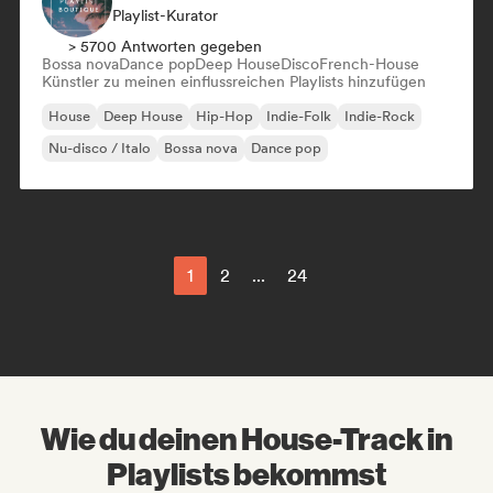
Playlist-Kurator
> 5700 Antworten gegeben
Bossa nova
Dance pop
Deep House
Disco
French-House
Künstler zu meinen einflussreichen Playlists hinzufügen
House
Deep House
Hip-Hop
Indie-Folk
Indie-Rock
Nu-disco / Italo
Bossa nova
Dance pop
1
2
...
24
Wie du deinen House-Track in
Playlists bekommst