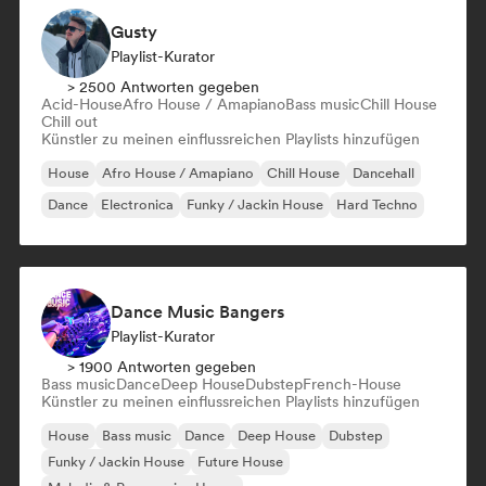
Gusty
Playlist-Kurator
> 2500 Antworten gegeben
Acid-House
Afro House / Amapiano
Bass music
Chill House
Chill out
Künstler zu meinen einflussreichen Playlists hinzufügen
House
Afro House / Amapiano
Chill House
Dancehall
Dance
Electronica
Funky / Jackin House
Hard Techno
Dance Music Bangers
Playlist-Kurator
> 1900 Antworten gegeben
Bass music
Dance
Deep House
Dubstep
French-House
Künstler zu meinen einflussreichen Playlists hinzufügen
House
Bass music
Dance
Deep House
Dubstep
Funky / Jackin House
Future House