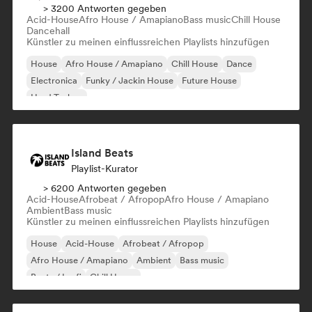
> 3200 Antworten gegeben
Acid-House
Afro House / Amapiano
Bass music
Chill House
Dancehall
Künstler zu meinen einflussreichen Playlists hinzufügen
House
Afro House / Amapiano
Chill House
Dance
Electronica
Funky / Jackin House
Future House
Hard Techno
Island Beats
Playlist-Kurator
> 6200 Antworten gegeben
Acid-House
Afrobeat / Afropop
Afro House / Amapiano
Ambient
Bass music
Künstler zu meinen einflussreichen Playlists hinzufügen
House
Acid-House
Afrobeat / Afropop
Afro House / Amapiano
Ambient
Bass music
Beats / Lo-fi
Chill House