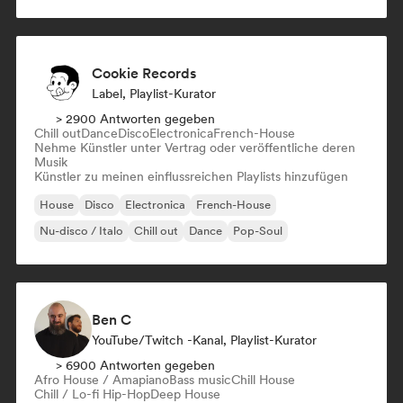
Melodic & Progressive House
Cookie Records
Label, Playlist-Kurator
> 2900 Antworten gegeben
Chill out
Dance
Disco
Electronica
French-House
Nehme Künstler unter Vertrag oder veröffentliche deren
Musik
Künstler zu meinen einflussreichen Playlists hinzufügen
House
Disco
Electronica
French-House
Nu-disco / Italo
Chill out
Dance
Pop-Soul
Ben C
YouTube/Twitch -Kanal, Playlist-Kurator
> 6900 Antworten gegeben
Afro House / Amapiano
Bass music
Chill House
Chill / Lo-fi Hip-Hop
Deep House