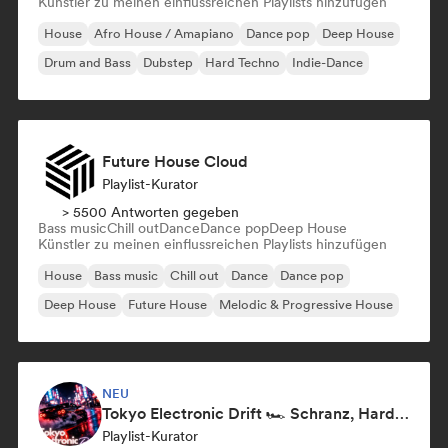
Künstler zu meinen einflussreichen Playlists hinzufügen
House
Afro House / Amapiano
Dance pop
Deep House
Drum and Bass
Dubstep
Hard Techno
Indie-Dance
Future House Cloud
Playlist-Kurator
> 5500 Antworten gegeben
Bass music
Chill out
Dance
Dance pop
Deep House
Künstler zu meinen einflussreichen Playlists hinzufügen
House
Bass music
Chill out
Dance
Dance pop
Deep House
Future House
Melodic & Progressive House
NEU
Tokyo Electronic Drift 🏎️ Schranz, Hard Techno & Anime EDM
Playlist-Kurator