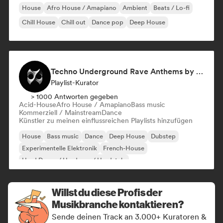
House
Afro House / Amapiano
Ambient
Beats / Lo-fi
Chill House
Chill out
Dance pop
Deep House
Techno Underground Rave Anthems by Orphium
Playlist-Kurator
> 1000 Antworten gegeben
Acid-House
Afro House / Amapiano
Bass music
Kommerziell / Mainstream
Dance
Künstler zu meinen einflussreichen Playlists hinzufügen
House
Bass music
Dance
Deep House
Dubstep
Experimentelle Elektronik
French-House
Hard Dance / Hardcore / Hardstyle
Willst du diese Profis der
Musikbranche kontaktieren?
Sende deinen Track an 3.000+ Kuratoren &