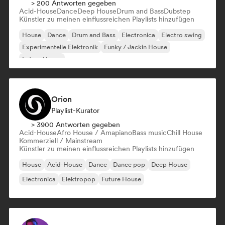
> 200 Antworten gegeben
Acid-House
Dance
Deep House
Drum and Bass
Dubstep
Künstler zu meinen einflussreichen Playlists hinzufügen
House
Dance
Drum and Bass
Electronica
Electro swing
Experimentelle Elektronik
Funky / Jackin House
Future House
Orion
Playlist-Kurator
> 3900 Antworten gegeben
Acid-House
Afro House / Amapiano
Bass music
Chill House
Kommerziell / Mainstream
Künstler zu meinen einflussreichen Playlists hinzufügen
House
Acid-House
Dance
Dance pop
Deep House
Electronica
Elektropop
Future House