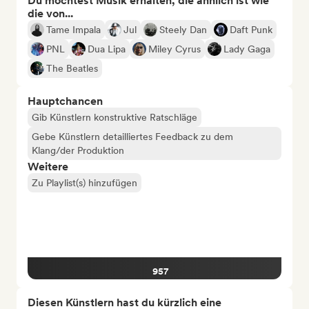
Du möchtest Musik erhalten, die ähnlich ist wie
die von...
Tame Impala
Jul
Steely Dan
Daft Punk
PNL
Dua Lipa
Miley Cyrus
Lady Gaga
The Beatles
Hauptchancen
Gib Künstlern konstruktive Ratschläge
Gebe Künstlern detailliertes Feedback zu dem
Klang/der Produktion
Weitere
Zu Playlist(s) hinzufügen
957
Diesen Künstlern hast du kürzlich eine