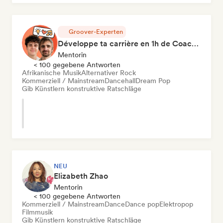
Groover-Experten
Développe ta carrière en 1h de Coaching
Mentorin
< 100 gegebene Antworten
Afrikanische Musik
Alternativer Rock
Kommerziell / Mainstream
Dancehall
Dream Pop
Gib Künstlern konstruktive Ratschläge
NEU
Elizabeth Zhao
Mentorin
< 100 gegebene Antworten
Kommerziell / Mainstream
Dance
Dance pop
Elektropop
Filmmusik
Gib Künstlern konstruktive Ratschläge