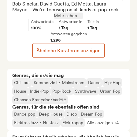
Bob Sinclar, David Guetta, Ed Motta, Laura 
Mayne... We're focusing on all kinds of pop-rock...
Mehr sehen
Antwortrate
Antworten in
Teilt in
100%
1 Tag
1 Tag
Antworten gegeben
1,296
Ähnliche Kuratoren anzeigen
Genres, die er/sie mag
Chill out
Kommerziell / Mainstream
Dance
Hip-Hop
House
Indie-Pop
Pop-Rock
Synthwave
Urban Pop
Chanson Française/Variété
Genres, für die sie ebenfalls offen sind
Dance pop
Deep House
Disco
Dream Pop
Elektro-Jazz / Nu Jazz
Elektropop
Alle anzeigen +4