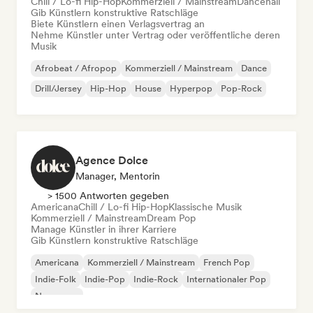
Chill / Lo-fi Hip-Hop
Kommerziell / Mainstream
Dancehall
Gib Künstlern konstruktive Ratschläge
Biete Künstlern einen Verlagsvertrag an
Nehme Künstler unter Vertrag oder veröffentliche deren
Musik
Afrobeat / Afropop
Kommerziell / Mainstream
Dance
Drill/Jersey
Hip-Hop
House
Hyperpop
Pop-Rock
Agence Dolce
Manager, Mentorin
> 1500 Antworten gegeben
Americana
Chill / Lo-fi Hip-Hop
Klassische Musik
Kommerziell / Mainstream
Dream Pop
Manage Künstler in ihrer Karriere
Gib Künstlern konstruktive Ratschläge
Americana
Kommerziell / Mainstream
French Pop
Indie-Folk
Indie-Pop
Indie-Rock
Internationaler Pop
New wave