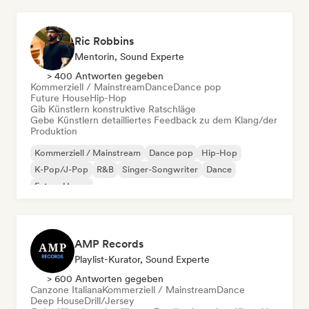
Ric Robbins
Mentorin, Sound Experte
> 400 Antworten gegeben
Kommerziell / Mainstream
Dance
Dance pop
Future House
Hip-Hop
Gib Künstlern konstruktive Ratschläge
Gebe Künstlern detailliertes Feedback zu dem Klang/der
Produktion
Kommerziell / Mainstream
Dance pop
Hip-Hop
K-Pop/J-Pop
R&B
Singer-Songwriter
Dance
Future House
AMP Records
Playlist-Kurator, Sound Experte
> 600 Antworten gegeben
Canzone Italiana
Kommerziell / Mainstream
Dance
Deep House
Drill/Jersey