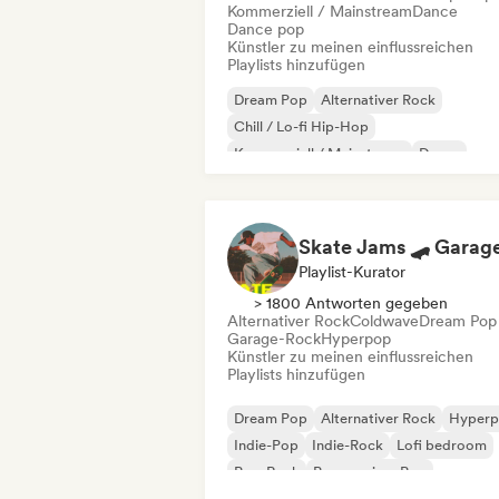
Kommerziell / Mainstream
Dance
Dance pop
Künstler zu meinen einflussreichen
Playlists hinzufügen
Dream Pop
Alternativer Rock
Chill / Lo-fi Hip-Hop
Kommerziell / Mainstream
Dance
Dance pop
Indie-Pop
Indie-Rock
Playlist-Kurator
> 1800 Antworten gegeben
Alternativer Rock
Coldwave
Dream Pop
Garage-Rock
Hyperpop
Künstler zu meinen einflussreichen
Playlists hinzufügen
Dream Pop
Alternativer Rock
Hyper
Indie-Pop
Indie-Rock
Lofi bedroom
Pop-Rock
Progressiver Pop