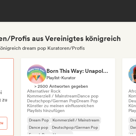
n/Profis aus Vereinigtes königreich
Königreich dream pop Kuratoren/Profis
Born This Way: Unapologetically Queer
Playlist-Kurator
> 2500 Antworten gegeben
Alternativer Rock
Afr
i
Kommerziell / Mainstream
Dance pop
Kom
k zu
Deutschpop/German Pop
Dream Pop
Deu
Künstler zu meinen einflussreichen
Kün
Playlists hinzufügen
Play
Dream Pop
Kommerziell / Mainstream
Dr
zu
Dance pop
Deutschpop/German Pop
Da
French Pop
Hyperpop
Hy