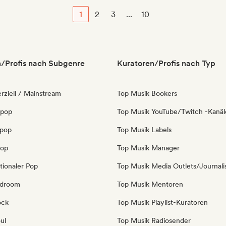
1
2
3
...
10
/Profis nach Subgenre
Kuratoren/Profis nach Typ
ziell / Mainstream
Top Musik Bookers
 pop
Top Musik YouTube/Twitch -Kanäl
opop
Top Musik Labels
Pop
Top Musik Manager
tionaler Pop
Top Musik Media Outlets/Journali
edroom
Top Musik Mentoren
ock
Top Musik Playlist-Kuratoren
ul
Top Musik Radiosender