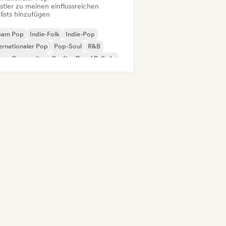
stler zu meinen einflussreichen
lists hinzufügen
eam Pop
Indie-Folk
Indie-Pop
ernationaler Pop
Pop-Soul
R&B
nger-Songwriter
Sanfter Pop / Ballade