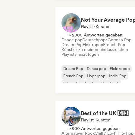
Playlist-Kurator
> 2000 Antworten gegeben
Dance pop
Deutschpop/German Pop
Dream Pop
Elektropop
French Pop
Künstler zu meinen einflussreichen
Playlists hinzufügen
Dream Pop
Dance pop
Elektropop
French Pop
Hyperpop
Indie-Pop
Internationaler Pop
Pop-Rock
Best of the UK 🇬🇧
Playlist-Kurator
> 900 Antworten gegeben
Alternativer Rock
Chill / Lo-fi Hip-Hop