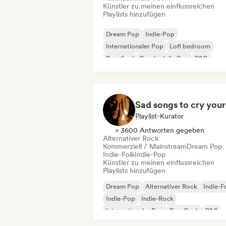
Künstler zu meinen einflussreichen
Playlists hinzufügen
Dream Pop
Indie-Pop
Internationaler Pop
Lofi bedroom
Pop-Soul
Psychedelic Pop
R&B
Shoegaze
Playlist-Kurator
> 3600 Antworten gegeben
Alternativer Rock
Kommerziell / Mainstream
Dream Pop
Indie-Folk
Indie-Pop
Künstler zu meinen einflussreichen
Playlists hinzufügen
Dream Pop
Alternativer Rock
Indie-F
Indie-Pop
Indie-Rock
Internationaler Pop
Pop-Rock
R&B