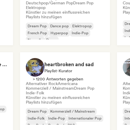
Deutschpop/German Pop
Dream Pop
Cou
Elektropop
Kün
Künstler zu meinen einflussreichen
Play
Playlists hinzufügen
Dr
Dream Pop
Dance pop
Elektropop
Ind
French Pop
Hyperpop
Indie-Pop
Lo
Nouvelle
Dance
San
Skate Jams 🛹 Garage Rock, Surf Rock & Neo-Psych
heartbroken and sad
Playlist-Kurator
> 1200 Antworten gegeben
Alternativer Rock
Americana
Alt
Kommerziell / Mainstream
Dream Pop
Kom
Indie-Folk
Indi
Künstler zu meinen einflussreichen
Kün
Playlists hinzufügen
Play
pop
Dream Pop
Kommerziell / Mainstream
Dr
Indie-Folk
Indie-Pop
Internationaler Pop
Int
Pop-Rock
Pop-Soul
R&B
Po