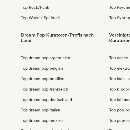
Top Rock/Punk
Top Psyche
Top World / Spirituell
Top Synth
Dream Pop Kuratoren/Profis nach
Vereinigt
Land
Kuratoren
Top dream pop argentinien
Top dance 
Top dream pop belgien
Top elektro
Top dream pop brasilien
Top indie-p
Top dream pop frankreich
Top k-pop/j
Top dream pop deutschland
Top lofi be
Top dream pop italien
Top pop-roc
Top dream pop mexiko
Top pop-sou