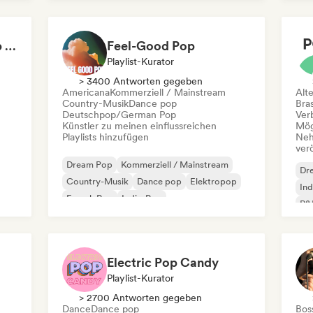
Internationaler Pop
Latin Pop
Not Your Average Pop 🛸 Art Pop, Alt-Pop & Indie Pop
Feel-Good Pop
Playlist-Kurator
> 3400 Antworten gegeben
Americana
Kommerziell / Mainstream
Alt
Country-Musik
Dance pop
Bras
Deutschpop/German Pop
Ver
Künstler zu meinen einflussreichen
Mög
Playlists hinzufügen
Neh
ver
Dream Pop
Kommerziell / Mainstream
Dr
Country-Musik
Dance pop
Elektropop
Ind
French Pop
Indie-Pop
R&
Internationaler Pop
Electric Pop Candy
Playlist-Kurator
> 2700 Antworten gegeben
Dance
Dance pop
Bos