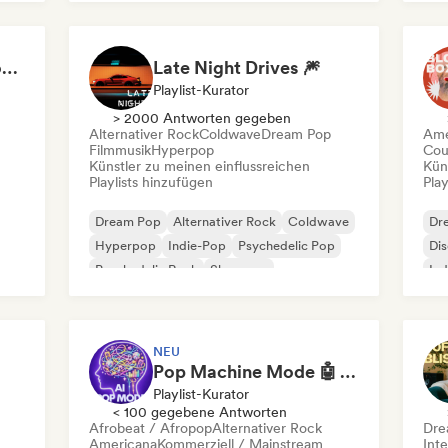
All love songs are about you
Late Night Drives 🎆
Playlist-Kurator
> 2000 Antworten gegeben
Alternativer Rock
Coldwave
Dream Pop
Ame
Filmmusik
Hyperpop
Cou
Künstler zu meinen einflussreichen
Kün
Playlists hinzufügen
Play
Dream Pop
Alternativer Rock
Coldwave
Dr
Hyperpop
Indie-Pop
Psychedelic Pop
Di
Psychedelic Rock
Shoegaze
Ind
NEU
Pop Machine Mode 🤖 AI Music, Indie Pop & Dream Pop
Playlist-Kurator
< 100 gegebene Antworten
Afrobeat / Afropop
Alternativer Rock
Dre
Americana
Kommerziell / Mainstream
Inte