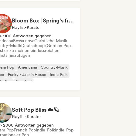
Bloom Box | Spring’s freshest tracks
Playlist-Kurator
> 1100 Antworten gegeben
ricana
Bossa nova
Christliche Musik
ntry-Musik
Deutschpop/German Pop
stler zu meinen einflussreichen
lists hinzufügen
eam Pop
Americana
Country-Musik
sco
Funky / Jackin House
Indie-Folk
ie-Pop
Pop-Soul
Soft Pop Bliss ☁️🪐
Playlist-Kurator
> 2000 Antworten gegeben
am Pop
French Pop
Indie-Folk
Indie-Pop
rnationaler Pop