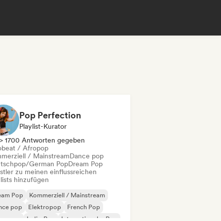
Pop Perfection
Playlist-Kurator
> 1700 Antworten gegeben
obeat / Afropop
merziell / Mainstream
Dance pop
tschpop/German Pop
Dream Pop
stler zu meinen einflussreichen
lists hinzufügen
eam Pop
Kommerziell / Mainstream
nce pop
Elektropop
French Pop
perpop
Indie-Pop
Internationaler Pop