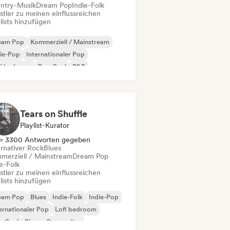
ntry-Musik
Dream Pop
Indie-Folk
stler zu meinen einflussreichen
lists hinzufügen
eam Pop
Kommerziell / Mainstream
ie-Pop
Internationaler Pop
fi bedroom
Pop-Soul
R&B
fter Pop / Ballade
Tears on Shuffle
Playlist-Kurator
> 3300 Antworten gegeben
ernativer Rock
Blues
merziell / Mainstream
Dream Pop
e-Folk
stler zu meinen einflussreichen
lists hinzufügen
eam Pop
Blues
Indie-Folk
Indie-Pop
ernationaler Pop
Lofi bedroom
p-Soul
Singer-Songwriter