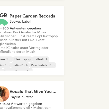
Paper Garden Records
Booker, Label
> 800 Antworten gegeben
ernativer Rock
Asiatische Musik
ilianischer Funk
Dream Pop
Elektropop
binde Künstler mit Live-Event-
lichkeiten
me Künstler unter Vertrag oder
öffentliche deren Musik
eam Pop
Elektropop
Indie-Folk
ie-Pop
Indie-Rock
Psychedelic Pop
B
Singer-Songwriter
Vocals That Give You Chills
Playlist-Kurator
> 1600 Antworten gegeben
sa nova
Kommerziell / Mainstream