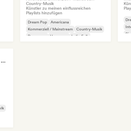
Country-Musik
Kün
Künstler zu meinen einflussreichen
Play
Playlists hinzufügen
Dr
Dream Pop
Americana
Int
Kommerziell / Mainstream
Country-Musik
Si
Dance pop
Hyperpop
Indie-Folk
Indie-Pop
Sad songs to cry your eyes out
olk