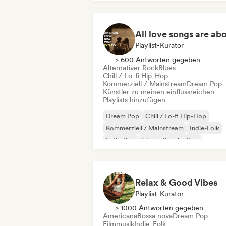
Playlist-Kurator
> 600 Antworten gegeben
Alternativer Rock
Blues
Chill / Lo-fi Hip-Hop
Kommerziell / Mainstream
Dream Pop
Künstler zu meinen einflussreichen
Playlists hinzufügen
Dream Pop
Chill / Lo-fi Hip-Hop
Kommerziell / Mainstream
Indie-Folk
Indie-Pop
Internationaler Pop
Lofi bedroom
Pop-Soul
Relax & Good Vibes
Playlist-Kurator
> 1000 Antworten gegeben
Americana
Bossa nova
Dream Pop
Filmmusik
Indie-Folk