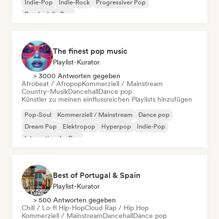
Indie-Pop
Indie-Rock
Progressiver Pop
Psychedelic Pop
The finest pop music
Playlist-Kurator
> 3000 Antworten gegeben
Afrobeat / Afropop
Kommerziell / Mainstream
Country-Musik
Dancehall
Dance pop
Künstler zu meinen einflussreichen Playlists hinzufügen
Pop-Soul
Kommerziell / Mainstream
Dance pop
Dream Pop
Elektropop
Hyperpop
Indie-Pop
Internationaler Pop
Best of Portugal & Spain
Playlist-Kurator
> 500 Antworten gegeben
Chill / Lo-fi Hip-Hop
Cloud Rap / Hip Hop
Kommerziell / Mainstream
Dancehall
Dance pop