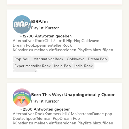
BIRP.fm
Playlist-Kurator
> 12700 Antworten gegeben
Alternativer Rock
Chill / Lo-fi Hip-Hop
Coldwave
Dream Pop
Experimenteller Rock
Künstler zu meinen einflussreichen Playlists hinzufügen
Pop-Soul
Alternativer Rock
Coldwave
Dream Pop
Experimenteller Rock
Indie-Pop
Indie-Rock
Instrumental
Born This Way: Unapologetically Queer
Playlist-Kurator
> 2500 Antworten gegeben
Alternativer Rock
Kommerziell / Mainstream
Dance pop
Deutschpop/German Pop
Dream Pop
Künstler zu meinen einflussreichen Playlists hinzufügen