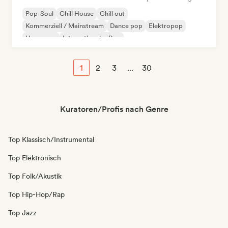
Pop-Soul
Chill House
Chill out
Kommerziell / Mainstream
Dance pop
Elektropop
Hyperpop
Internationaler Pop
1
2
3
...
30
Kuratoren/Profis nach Genre
Top Klassisch/Instrumental
Top Elektronisch
Top Folk/Akustik
Top Hip-Hop/Rap
Top Jazz