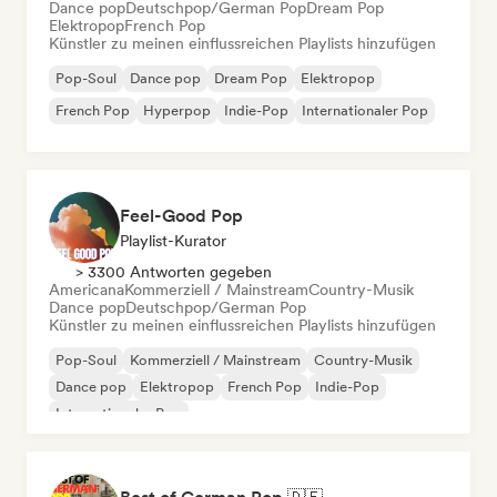
Dance pop
Deutschpop/German Pop
Dream Pop
Elektropop
French Pop
Künstler zu meinen einflussreichen Playlists hinzufügen
Pop-Soul
Dance pop
Dream Pop
Elektropop
French Pop
Hyperpop
Indie-Pop
Internationaler Pop
Feel-Good Pop
Playlist-Kurator
> 3300 Antworten gegeben
Americana
Kommerziell / Mainstream
Country-Musik
Dance pop
Deutschpop/German Pop
Künstler zu meinen einflussreichen Playlists hinzufügen
Pop-Soul
Kommerziell / Mainstream
Country-Musik
Dance pop
Elektropop
French Pop
Indie-Pop
Internationaler Pop