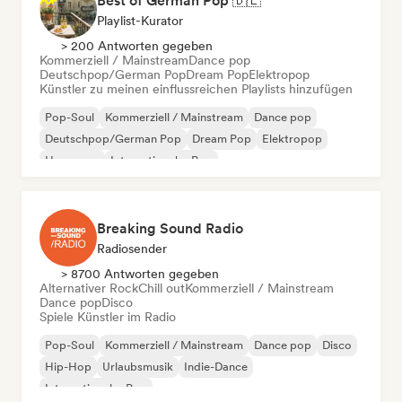
Best of German Pop 🇩🇪
Playlist-Kurator
> 200 Antworten gegeben
Kommerziell / Mainstream
Dance pop
Deutschpop/German Pop
Dream Pop
Elektropop
Künstler zu meinen einflussreichen Playlists hinzufügen
Pop-Soul
Kommerziell / Mainstream
Dance pop
Deutschpop/German Pop
Dream Pop
Elektropop
Hyperpop
Internationaler Pop
Breaking Sound Radio
Radiosender
> 8700 Antworten gegeben
Alternativer Rock
Chill out
Kommerziell / Mainstream
Dance pop
Disco
Spiele Künstler im Radio
Pop-Soul
Kommerziell / Mainstream
Dance pop
Disco
Hip-Hop
Urlaubsmusik
Indie-Dance
Internationaler Pop