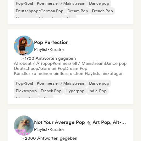
Pop-Soul
Kommerziell / Mainstream
Dance pop
Deutschpop/German Pop
Dream Pop
French Pop
Hyperpop
Internationaler Pop
Pop Perfection
Playlist-Kurator
> 1700 Antworten gegeben
Afrobeat / Afropop
Kommerziell / Mainstream
Dance pop
Deutschpop/German Pop
Dream Pop
Künstler zu meinen einflussreichen Playlists hinzufügen
Pop-Soul
Kommerziell / Mainstream
Dance pop
Elektropop
French Pop
Hyperpop
Indie-Pop
Internationaler Pop
Not Your Average Pop 🛸 Art Pop, Alt-Pop & Indie Pop
Playlist-Kurator
> 2000 Antworten gegeben