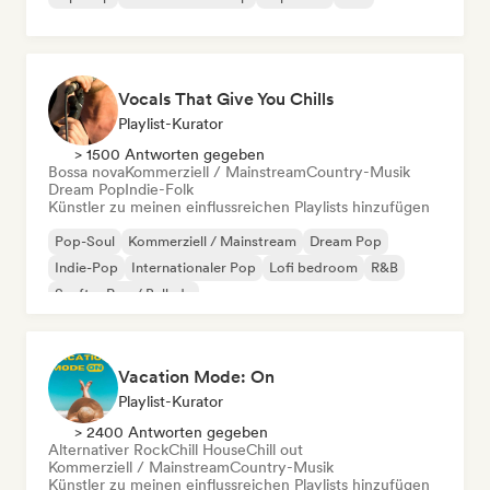
Vocals That Give You Chills
Playlist-Kurator
> 1500 Antworten gegeben
Bossa nova
Kommerziell / Mainstream
Country-Musik
Dream Pop
Indie-Folk
Künstler zu meinen einflussreichen Playlists hinzufügen
Pop-Soul
Kommerziell / Mainstream
Dream Pop
Indie-Pop
Internationaler Pop
Lofi bedroom
R&B
Sanfter Pop / Ballade
Vacation Mode: On
Playlist-Kurator
> 2400 Antworten gegeben
Alternativer Rock
Chill House
Chill out
Kommerziell / Mainstream
Country-Musik
Künstler zu meinen einflussreichen Playlists hinzufügen