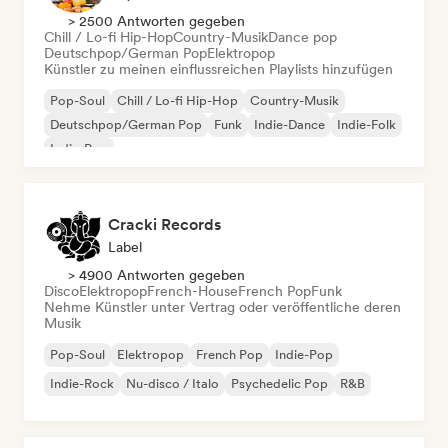
> 2500 Antworten gegeben
Chill / Lo-fi Hip-Hop
Country-Musik
Dance pop
Deutschpop/German Pop
Elektropop
Künstler zu meinen einflussreichen Playlists hinzufügen
Pop-Soul
Chill / Lo-fi Hip-Hop
Country-Musik
Deutschpop/German Pop
Funk
Indie-Dance
Indie-Folk
Indie-Pop
Cracki Records
Label
> 4900 Antworten gegeben
Disco
Elektropop
French-House
French Pop
Funk
Nehme Künstler unter Vertrag oder veröffentliche deren
Musik
Pop-Soul
Elektropop
French Pop
Indie-Pop
Indie-Rock
Nu-disco / Italo
Psychedelic Pop
R&B