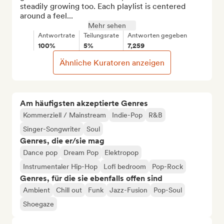
steadily growing too. Each playlist is centered 
around a feel...
Mehr sehen
Antwortrate
Teilungsrate
Antworten gegeben
100%
5%
7,259
Ähnliche Kuratoren anzeigen
Am häufigsten akzeptierte Genres
Kommerziell / Mainstream
Indie-Pop
R&B
Singer-Songwriter
Soul
Genres, die er/sie mag
Dance pop
Dream Pop
Elektropop
Instrumentaler Hip-Hop
Lofi bedroom
Pop-Rock
Genres, für die sie ebenfalls offen sind
Ambient
Chill out
Funk
Jazz-Fusion
Pop-Soul
Shoegaze