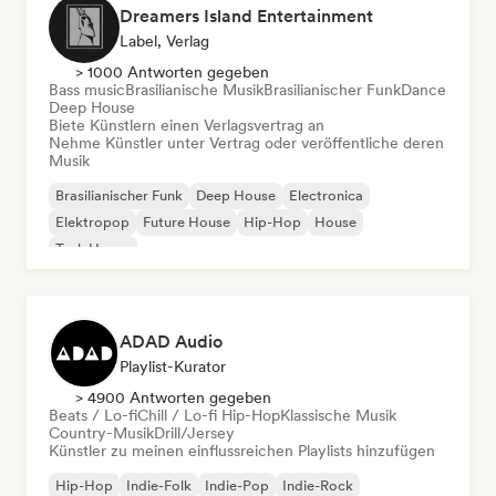
Dreamers Island Entertainment
Label, Verlag
> 1000 Antworten gegeben
Bass music
Brasilianische Musik
Brasilianischer Funk
Dance
Deep House
Biete Künstlern einen Verlagsvertrag an
Nehme Künstler unter Vertrag oder veröffentliche deren
Musik
Brasilianischer Funk
Deep House
Electronica
Elektropop
Future House
Hip-Hop
House
Tech House
ADAD Audio
Playlist-Kurator
> 4900 Antworten gegeben
Beats / Lo-fi
Chill / Lo-fi Hip-Hop
Klassische Musik
Country-Musik
Drill/Jersey
Künstler zu meinen einflussreichen Playlists hinzufügen
Hip-Hop
Indie-Folk
Indie-Pop
Indie-Rock