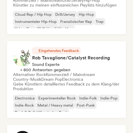
Kommerziell / Mainstream
Drill/Jersey
Hip-Hop
Künstler zu meinen einflussreichen Playlists hinzufügen
Cloud Rap / Hip Hop
Drill/Jersey
Hip-Hop
Instrumentaler Hip-Hop
Französischer Rap
Trap
Urban Pop
Chill / Lo-fi Hip-Hop
Eingehendes Feedback
Rob Tavaglione/Catalyst Recording
Sound Experte
> 800 Antworten gegeben
Alternativer Rock
Kommerziell / Mainstream
Country-Musik
Dream Pop
Electronica
Gebe Künstlern detailliertes Feedback zu dem Klang/der
Produktion
Electronica
Experimenteller Rock
Indie-Folk
Indie-Pop
Indie-Rock
Metal / Heavy metal
Post-Punk
Rock & Roll / Klassischer Rock