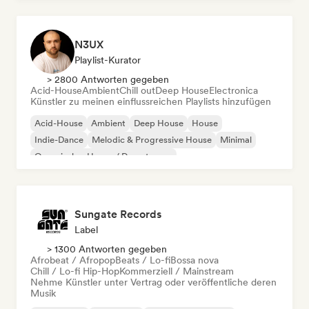
N3UX
Playlist-Kurator
> 2800 Antworten gegeben
Acid-House
Ambient
Chill out
Deep House
Electronica
Künstler zu meinen einflussreichen Playlists hinzufügen
Acid-House
Ambient
Deep House
House
Indie-Dance
Melodic & Progressive House
Minimal
Organischer House / Downtempo
Sungate Records
Label
> 1300 Antworten gegeben
Afrobeat / Afropop
Beats / Lo-fi
Bossa nova
Chill / Lo-fi Hip-Hop
Kommerziell / Mainstream
Nehme Künstler unter Vertrag oder veröffentliche deren
Musik