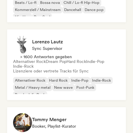
Beats / Lo-fi
Bossa nova
Chill / Lo-fi Hip-Hop
Kommerziell / Mainstream
Dancehall
Dance pop
Hip-Hop
Pop-Soul
Lorenzo Lautz
Sync Supervisor
> 1600 Antworten gegeben
Alternativer Rock
Dream Pop
Hard Rock
Indie-Pop
Indie-Rock
Lizenziere oder vertrete Tracks für Sync
Alternativer Rock
Hard Rock
Indie-Pop
Indie-Rock
Metal / Heavy metal
New wave
Post-Punk
Psychedelic Rock
Tommy Menger
Booker, Playlist-Kurator