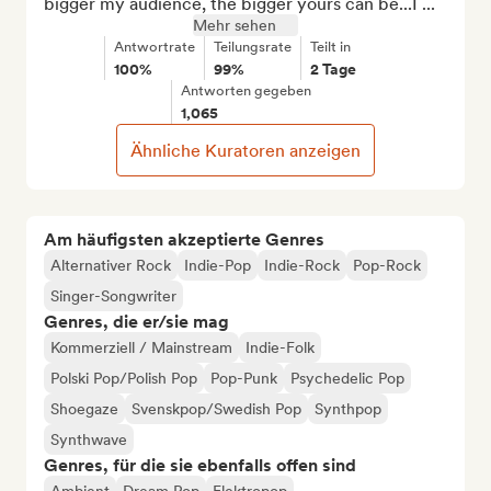
bigger my audience, the bigger yours can be...I ...
Mehr sehen
Antwortrate
Teilungsrate
Teilt in
100%
99%
2 Tage
Antworten gegeben
1,065
Ähnliche Kuratoren anzeigen
Am häufigsten akzeptierte Genres
Alternativer Rock
Indie-Pop
Indie-Rock
Pop-Rock
Singer-Songwriter
Genres, die er/sie mag
Kommerziell / Mainstream
Indie-Folk
Polski Pop/Polish Pop
Pop-Punk
Psychedelic Pop
Shoegaze
Svenskpop/Swedish Pop
Synthpop
Synthwave
Genres, für die sie ebenfalls offen sind