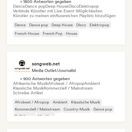
> 1800 Antworten gegeben
Dance
Dance pop
Deep House
Disco
Elektropop
Verbinde Künstler mit Live-Event-Möglichkeiten
Künstler zu meinen einflussreichen Playlists hinzufügen
Dance
Dance pop
Deep House
Disco
Elektropop
French-House
French Pop
House
songweb.net
Media Outlet/Journalist
> 900 Antworten gegeben
Afrikanische Musik
Afrobeat / Afropop
Ambient
Klassische Musik
Kommerziell / Mainstream
Schreibe Artikel
Afrobeat / Afropop
Ambient
Klassische Musik
Kommerziell / Mainstream
Country-Musik
Dance pop
Drill/Jersey
Hip-Hop