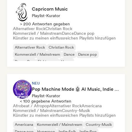
Capricorn Music
Playlist-Kurator
> 200 Antworten gegeben
Alternativer Rock
Christian Rock
Kommerziell / Mainstream
Dance
Dance pop
Künstler zu meinen einflussreichen Playlists hinzufügen
Alternativer Rock
Christian Rock
Kommerziell / Mainstream
Dance
Dance pop
Dream Pop
Elektropop
House
NEU
Pop Machine Mode 🤖 AI Music, Indie Pop & Dream Pop
Playlist-Kurator
< 100 gegebene Antworten
Afrobeat / Afropop
Alternativer Rock
Americana
Kommerziell / Mainstream
Country-Musik
Künstler zu meinen einflussreichen Playlists hinzufügen
Americana
Kommerziell / Mainstream
Country-Musik
Dance pop
Hyperpop
Indie-Folk
Indie-Pop