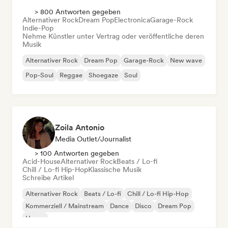
> 800 Antworten gegeben
Alternativer Rock
Dream Pop
Electronica
Garage-Rock
Indie-Pop
Nehme Künstler unter Vertrag oder veröffentliche deren
Musik
Alternativer Rock
Dream Pop
Garage-Rock
New wave
Pop-Soul
Reggae
Shoegaze
Soul
Zoila Antonio
Media Outlet/Journalist
> 100 Antworten gegeben
Acid-House
Alternativer Rock
Beats / Lo-fi
Chill / Lo-fi Hip-Hop
Klassische Musik
Schreibe Artikel
Alternativer Rock
Beats / Lo-fi
Chill / Lo-fi Hip-Hop
Kommerziell / Mainstream
Dance
Disco
Dream Pop
House