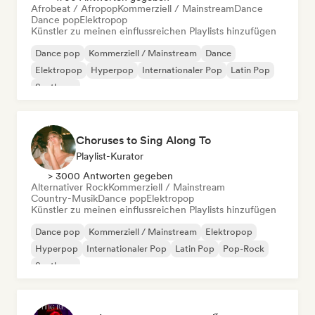
Afrobeat / Afropop
Kommerziell / Mainstream
Dance
Dance pop
Elektropop
Künstler zu meinen einflussreichen Playlists hinzufügen
Dance pop
Kommerziell / Mainstream
Dance
Elektropop
Hyperpop
Internationaler Pop
Latin Pop
Synthpop
Choruses to Sing Along To
Playlist-Kurator
> 3000 Antworten gegeben
Alternativer Rock
Kommerziell / Mainstream
Country-Musik
Dance pop
Elektropop
Künstler zu meinen einflussreichen Playlists hinzufügen
Dance pop
Kommerziell / Mainstream
Elektropop
Hyperpop
Internationaler Pop
Latin Pop
Pop-Rock
Synthpop