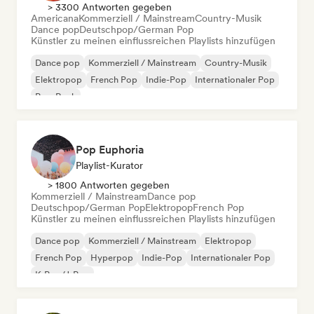
> 3300 Antworten gegeben
Americana
Kommerziell / Mainstream
Country-Musik
Dance pop
Deutschpop/German Pop
Künstler zu meinen einflussreichen Playlists hinzufügen
Dance pop
Kommerziell / Mainstream
Country-Musik
Elektropop
French Pop
Indie-Pop
Internationaler Pop
Pop-Rock
Pop Euphoria
Playlist-Kurator
> 1800 Antworten gegeben
Kommerziell / Mainstream
Dance pop
Deutschpop/German Pop
Elektropop
French Pop
Künstler zu meinen einflussreichen Playlists hinzufügen
Dance pop
Kommerziell / Mainstream
Elektropop
French Pop
Hyperpop
Indie-Pop
Internationaler Pop
K-Pop/J-Pop