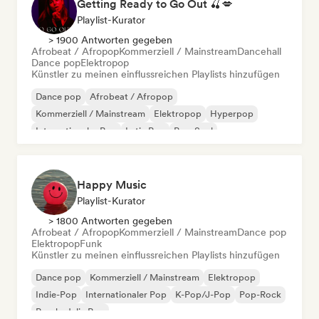
Getting Ready to Go Out 🍒💋
Playlist-Kurator
> 1900 Antworten gegeben
Afrobeat / Afropop
Kommerziell / Mainstream
Dancehall
Dance pop
Elektropop
Künstler zu meinen einflussreichen Playlists hinzufügen
Dance pop
Afrobeat / Afropop
Kommerziell / Mainstream
Elektropop
Hyperpop
Internationaler Pop
Latin Pop
Pop-Soul
Happy Music
Playlist-Kurator
> 1800 Antworten gegeben
Afrobeat / Afropop
Kommerziell / Mainstream
Dance pop
Elektropop
Funk
Künstler zu meinen einflussreichen Playlists hinzufügen
Dance pop
Kommerziell / Mainstream
Elektropop
Indie-Pop
Internationaler Pop
K-Pop/J-Pop
Pop-Rock
Psychedelic Pop