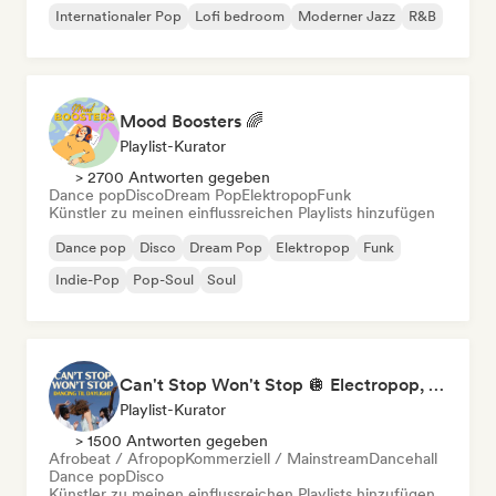
Internationaler Pop
Lofi bedroom
Moderner Jazz
R&B
Mood Boosters 🌈
Playlist-Kurator
> 2700 Antworten gegeben
Dance pop
Disco
Dream Pop
Elektropop
Funk
Künstler zu meinen einflussreichen Playlists hinzufügen
Dance pop
Disco
Dream Pop
Elektropop
Funk
Indie-Pop
Pop-Soul
Soul
Can't Stop Won't Stop 🪩 Electropop, Dance-Pop & Nu Disco
Playlist-Kurator
> 1500 Antworten gegeben
Afrobeat / Afropop
Kommerziell / Mainstream
Dancehall
Dance pop
Disco
Künstler zu meinen einflussreichen Playlists hinzufügen