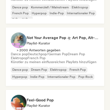
Dance pop
Kommerziell / Mainstream
Elektropop
French Pop
Hyperpop
Indie-Pop
Internationaler Pop
K-Pop/J-Pop
Not Your Average Pop 🛸 Art Pop, Alt-Pop & Indie Pop
Playlist-Kurator
> 2000 Antworten gegeben
Dance pop
Deutschpop/German Pop
Dream Pop
Elektropop
French Pop
Künstler zu meinen einflussreichen Playlists hinzufügen
Dance pop
Dream Pop
Elektropop
French Pop
Hyperpop
Indie-Pop
Internationaler Pop
Pop-Rock
Feel-Good Pop
Playlist-Kurator