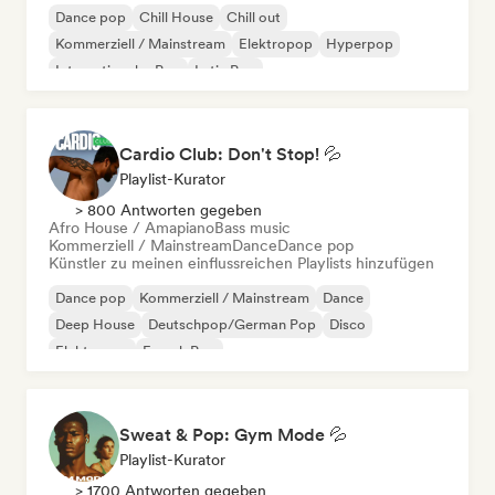
Dance pop
Chill House
Chill out
Kommerziell / Mainstream
Elektropop
Hyperpop
Internationaler Pop
Latin Pop
Cardio Club: Don't Stop! 💦
Playlist-Kurator
> 800 Antworten gegeben
Afro House / Amapiano
Bass music
Kommerziell / Mainstream
Dance
Dance pop
Künstler zu meinen einflussreichen Playlists hinzufügen
Dance pop
Kommerziell / Mainstream
Dance
Deep House
Deutschpop/German Pop
Disco
Elektropop
French Pop
Sweat & Pop: Gym Mode 💦
Playlist-Kurator
> 1700 Antworten gegeben