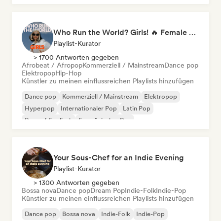
Who Run the World? Girls! 🔥 Female Empowerment Pop & Girl-Power Anthems
Playlist-Kurator
> 1700 Antworten gegeben
Afrobeat / Afropop
Kommerziell / Mainstream
Dance pop
Elektropop
Hip-Hop
Künstler zu meinen einflussreichen Playlists hinzufügen
Dance pop
Kommerziell / Mainstream
Elektropop
Hyperpop
Internationaler Pop
Latin Pop
Rap auf Englisch
Französischer Rap
Your Sous-Chef for an Indie Evening
Playlist-Kurator
> 1300 Antworten gegeben
Bossa nova
Dance pop
Dream Pop
Indie-Folk
Indie-Pop
Künstler zu meinen einflussreichen Playlists hinzufügen
Dance pop
Bossa nova
Indie-Folk
Indie-Pop