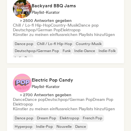
Backyard BBQ Jams
Playlist-Kurator
> 2500 Antworten gegeben
Chill / Lo-fi Hip-Hop
Country-Musik
Dance pop
Deutschpop/German Pop
Elektropop
Künstler zu meinen einflussreichen Playlists hinzufügen
Dance pop
Chill / Lo-fi Hip-Hop
Country-Musik
Deutschpop/German Pop
Funk
Indie-Dance
Indie-Folk
Indie-Pop
Electric Pop Candy
Playlist-Kurator
> 2700 Antworten gegeben
Dance
Dance pop
Deutschpop/German Pop
Dream Pop
Elektropop
Künstler zu meinen einflussreichen Playlists hinzufügen
Dance pop
Dream Pop
Elektropop
French Pop
Hyperpop
Indie-Pop
Nouvelle
Dance