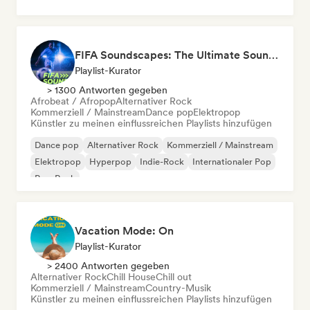
FIFA Soundscapes: The Ultimate Soundtrack ⚽️ Festival Indie, Electropop & Dance Anthems
Playlist-Kurator
> 1300 Antworten gegeben
Afrobeat / Afropop
Alternativer Rock
Kommerziell / Mainstream
Dance pop
Elektropop
Künstler zu meinen einflussreichen Playlists hinzufügen
Dance pop
Alternativer Rock
Kommerziell / Mainstream
Elektropop
Hyperpop
Indie-Rock
Internationaler Pop
Pop-Rock
Vacation Mode: On
Playlist-Kurator
> 2400 Antworten gegeben
Alternativer Rock
Chill House
Chill out
Kommerziell / Mainstream
Country-Musik
Künstler zu meinen einflussreichen Playlists hinzufügen