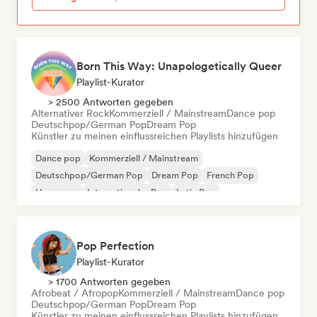
Born This Way: Unapologetically Queer
Playlist-Kurator
> 2500 Antworten gegeben
Alternativer Rock
Kommerziell / Mainstream
Dance pop
Deutschpop/German Pop
Dream Pop
Künstler zu meinen einflussreichen Playlists hinzufügen
Dance pop
Kommerziell / Mainstream
Deutschpop/German Pop
Dream Pop
French Pop
Hyperpop
Internationaler Pop
Latin Pop
Pop Perfection
Playlist-Kurator
> 1700 Antworten gegeben
Afrobeat / Afropop
Kommerziell / Mainstream
Dance pop
Deutschpop/German Pop
Dream Pop
Künstler zu meinen einflussreichen Playlists hinzufügen