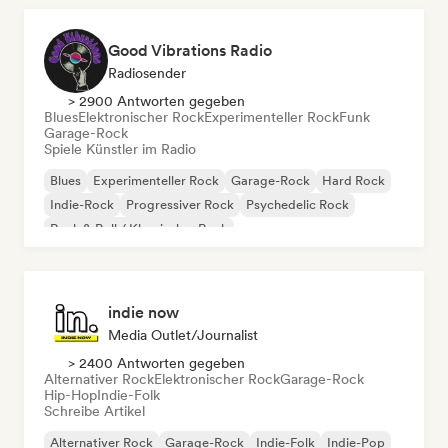
Good Vibrations Radio
Radiosender
> 2900 Antworten gegeben
Blues
Elektronischer Rock
Experimenteller Rock
Funk
Garage-Rock
Spiele Künstler im Radio
Blues
Experimenteller Rock
Garage-Rock
Hard Rock
Indie-Rock
Progressiver Rock
Psychedelic Rock
Rock & Roll / Klassischer Rock
indie now
Media Outlet/Journalist
> 2400 Antworten gegeben
Alternativer Rock
Elektronischer Rock
Garage-Rock
Hip-Hop
Indie-Folk
Schreibe Artikel
Alternativer Rock
Garage-Rock
Indie-Folk
Indie-Pop