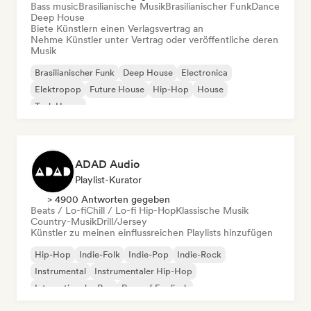
Bass music
Brasilianische Musik
Brasilianischer Funk
Dance
Deep House
Biete Künstlern einen Verlagsvertrag an
Nehme Künstler unter Vertrag oder veröffentliche deren
Musik
Brasilianischer Funk
Deep House
Electronica
Elektropop
Future House
Hip-Hop
House
Tech House
ADAD Audio
Playlist-Kurator
> 4900 Antworten gegeben
Beats / Lo-fi
Chill / Lo-fi Hip-Hop
Klassische Musik
Country-Musik
Drill/Jersey
Künstler zu meinen einflussreichen Playlists hinzufügen
Hip-Hop
Indie-Folk
Indie-Pop
Indie-Rock
Instrumental
Instrumentaler Hip-Hop
Internationaler Rap
Rap auf Englisch