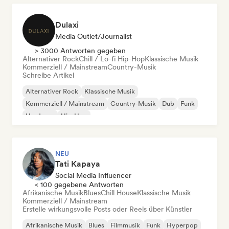
Dulaxi
Media Outlet/Journalist
> 3000 Antworten gegeben
Alternativer Rock
Chill / Lo-fi Hip-Hop
Klassische Musik
Kommerziell / Mainstream
Country-Musik
Schreibe Artikel
Alternativer Rock
Klassische Musik
Kommerziell / Mainstream
Country-Musik
Dub
Funk
Hardcore
Hip-Hop
NEU
Tati Kapaya
Social Media Influencer
< 100 gegebene Antworten
Afrikanische Musik
Blues
Chill House
Klassische Musik
Kommerziell / Mainstream
Erstelle wirkungsvolle Posts oder Reels über Künstler
Afrikanische Musik
Blues
Filmmusik
Funk
Hyperpop