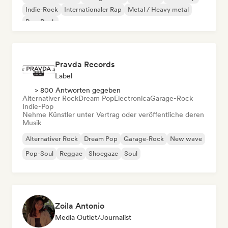
Indie-Rock
Internationaler Rap
Metal / Heavy metal
Pop-Rock
Pravda Records
Label
> 800 Antworten gegeben
Alternativer Rock
Dream Pop
Electronica
Garage-Rock
Indie-Pop
Nehme Künstler unter Vertrag oder veröffentliche deren
Musik
Alternativer Rock
Dream Pop
Garage-Rock
New wave
Pop-Soul
Reggae
Shoegaze
Soul
Zoila Antonio
Media Outlet/Journalist