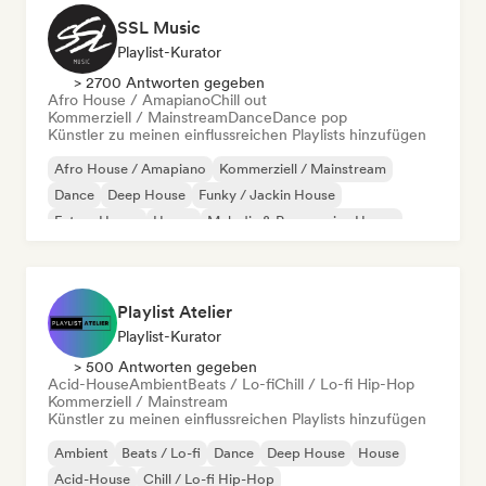
SSL Music
Playlist-Kurator
> 2700 Antworten gegeben
Afro House / Amapiano
Chill out
Kommerziell / Mainstream
Dance
Dance pop
Künstler zu meinen einflussreichen Playlists hinzufügen
Afro House / Amapiano
Kommerziell / Mainstream
Dance
Deep House
Funky / Jackin House
Future House
House
Melodic & Progressive House
Playlist Atelier
Playlist-Kurator
> 500 Antworten gegeben
Acid-House
Ambient
Beats / Lo-fi
Chill / Lo-fi Hip-Hop
Kommerziell / Mainstream
Künstler zu meinen einflussreichen Playlists hinzufügen
Ambient
Beats / Lo-fi
Dance
Deep House
House
Acid-House
Chill / Lo-fi Hip-Hop