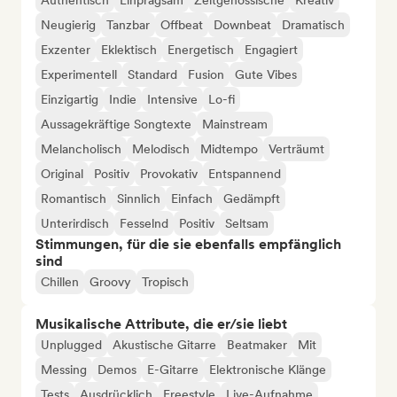
Authentisch
Einprägsam
Zeitgenössische
Kreativ
Neugierig
Tanzbar
Offbeat
Downbeat
Dramatisch
Exzenter
Eklektisch
Energetisch
Engagiert
Experimentell
Standard
Fusion
Gute Vibes
Einzigartig
Indie
Intensive
Lo-fi
Aussagekräftige Songtexte
Mainstream
Melancholisch
Melodisch
Midtempo
Verträumt
Original
Positiv
Provokativ
Entspannend
Romantisch
Sinnlich
Einfach
Gedämpft
Unterirdisch
Fesselnd
Positiv
Seltsam
Stimmungen, für die sie ebenfalls empfänglich
sind
Chillen
Groovy
Tropisch
Musikalische Attribute, die er/sie liebt
Unplugged
Akustische Gitarre
Beatmaker
Mit
Messing
Demos
E-Gitarre
Elektronische Klänge
Tests
Ausdrücklich
Freestyle
Live-Aufnahme