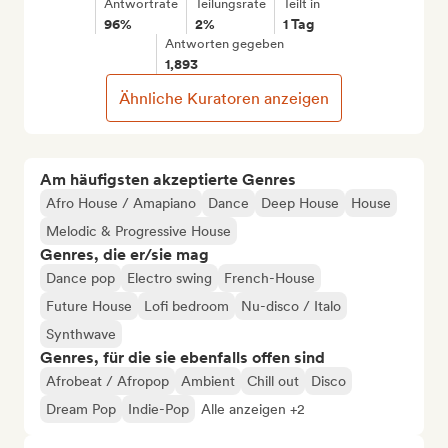
Antwortrate
Teilungsrate
Teilt in
96%
2%
1 Tag
Antworten gegeben
1,893
Ähnliche Kuratoren anzeigen
Am häufigsten akzeptierte Genres
Afro House / Amapiano
Dance
Deep House
House
Melodic & Progressive House
Genres, die er/sie mag
Dance pop
Electro swing
French-House
Future House
Lofi bedroom
Nu-disco / Italo
Synthwave
Genres, für die sie ebenfalls offen sind
Afrobeat / Afropop
Ambient
Chill out
Disco
Dream Pop
Indie-Pop
Alle anzeigen +2