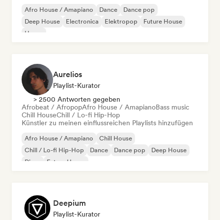
Afro House / Amapiano
Dance
Dance pop
Deep House
Electronica
Elektropop
Future House
House
Aurelios
Playlist-Kurator
> 2500 Antworten gegeben
Afrobeat / Afropop
Afro House / Amapiano
Bass music
Chill House
Chill / Lo-fi Hip-Hop
Künstler zu meinen einflussreichen Playlists hinzufügen
Afro House / Amapiano
Chill House
Chill / Lo-fi Hip-Hop
Dance
Dance pop
Deep House
Disco
Future House
Deepium
Playlist-Kurator