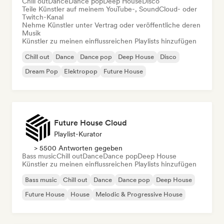
Chill out
Dance
Dance pop
Deep House
Disco
Teile Künstler auf meinem YouTube-, SoundCloud- oder
Twitch-Kanal
Nehme Künstler unter Vertrag oder veröffentliche deren
Musik
Künstler zu meinen einflussreichen Playlists hinzufügen
Chill out
Dance
Dance pop
Deep House
Disco
Dream Pop
Elektropop
Future House
Future House Cloud
Playlist-Kurator
> 5500 Antworten gegeben
Bass music
Chill out
Dance
Dance pop
Deep House
Künstler zu meinen einflussreichen Playlists hinzufügen
Bass music
Chill out
Dance
Dance pop
Deep House
Future House
House
Melodic & Progressive House