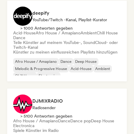
deepify
YouTube/Twitch -Kanal, Playlist-Kurator
> 1000 Antworten gegeben
Acid-House
Afro House / Amapiano
Ambient
Chill House
Dance
Teile Künstler auf meinem YouTube-, SoundCloud- oder
Twitch-Kanal
Künstler zu meinen einflussreichen Playlists hinzufügen
Afro House / Amapiano
Dance
Deep House
Melodic & Progressive House
Acid-House
Ambient
Chill House
Electronica
DJMIXRADIO
Radiosender
> 5100 Antworten gegeben
Afro House / Amapiano
Dance
Dance pop
Deep House
Electronica
Spiele Künstler im Radio