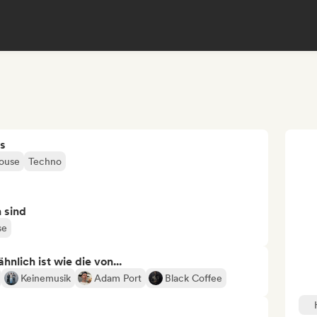
s
ouse
Techno
n sind
se
nlich ist wie die von...
Keinemusik
Adam Port
Black Coffee