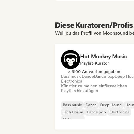
Diese Kuratoren/Profis 
Weil du das Profil von Moonsound b
Hot Monkey Music
Playlist-Kurator
> 6100 Antworten gegeben
Bass music
Dance
Dance pop
Deep Hou
Electronica
Künstler zu meinen einflussreichen
Playlists hinzufügen
Bass music
Dance
Deep House
Hou
Tech House
Dance pop
Electronica
Elektropop