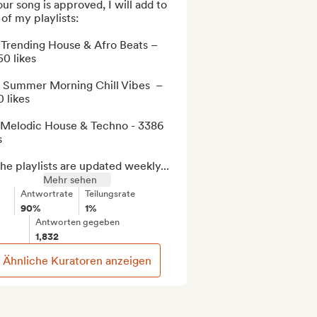
our song is approved, I will add to 
of my playlists:

   Trending House & Afro Beats – 
0 likes

   Summer Morning Chill Vibes  – 
 likes

  Melodic House & Techno - 3386 


the playlists are updated weekly...
Mehr sehen
Antwortrate
Teilungsrate
90%
1%
Antworten gegeben
1,832
Ähnliche Kuratoren anzeigen