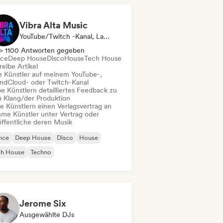
Vibra Alta Music
YouTube/Twitch -Kanal, Label, Media Outlet/Journalist, Verlag, Sound Experte
> 1100 Antworten gegeben
ce
Deep House
Disco
House
Tech House
eibe Artikel
le Künstler auf meinem YouTube-,
ndCloud- oder Twitch-Kanal
e Künstlern detailliertes Feedback zu
 Klang/der Produktion
te Künstlern einen Verlagsvertrag an
me Künstler unter Vertrag oder
öffentliche deren Musik
nce
Deep House
Disco
House
ch House
Techno
Jerome Six
Ausgewählte DJs