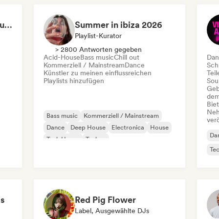
House 2026 | Tech House & Club Music 🔥
Summer in ibiza 2026
Playlist-Kurator
> 2800 Antworten gegeben
Acid-House
Bass music
Chill out
Dan
Kommerziell / Mainstream
Dance
Schr
Künstler zu meinen einflussreichen
Tei
Playlists hinzufügen
Sou
Geb
dem
Bie
Neh
Bass music
Kommerziell / Mainstream
ver
Dance
Deep House
Electronica
House
Da
Tech House
Techno
Te
s
Red Pig Flower
Label, Ausgewählte DJs