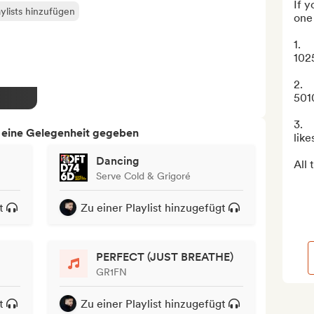
If y
ylists hinzufügen
one 
1.  
1025
2.  
5010
3.  
h eine Gelegenheit gegeben
likes
Dancing
All 
Serve Cold & Grigoré
t
Zu einer Playlist hinzugefügt
PERFECT (JUST BREATHE)
GR1FN
t
Zu einer Playlist hinzugefügt