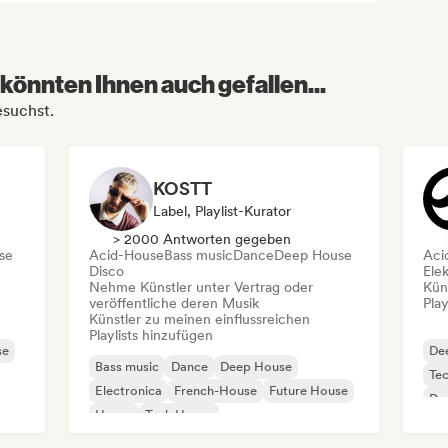
könnten Ihnen auch gefallen...
esuchst.
KOSTT
Label, Playlist-Kurator
> 2000 Antworten gegeben
se
Acid-House
Bass music
Dance
Deep House
Aci
Disco
Ele
Nehme Künstler unter Vertrag oder
Kün
veröffentliche deren Musik
Play
Künstler zu meinen einflussreichen
Playlists hinzufügen
se
De
Bass music
Dance
Deep House
Te
Electronica
French-House
Future House
Da
House
Tech House