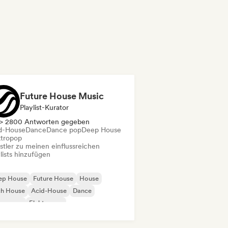
Future House Music
Playlist-Kurator
> 2800 Antworten gegeben
d-House
Dance
Dance pop
Deep House
ktropop
stler zu meinen einflussreichen
lists hinzufügen
ep House
Future House
House
ch House
Acid-House
Dance
nce pop
Elektropop