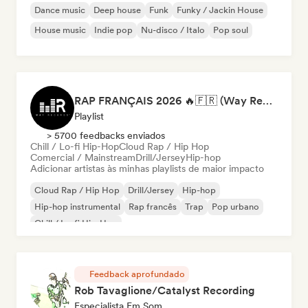
Dance music
Deep house
Funk
Funky / Jackin House
House music
Indie pop
Nu-disco / Italo
Pop soul
RAP FRANÇAIS 2026 🔥🇫🇷 (Way Records)
Playlist
> 5700 feedbacks enviados
Chill / Lo-fi Hip-Hop
Cloud Rap / Hip Hop
Comercial / Mainstream
Drill/Jersey
Hip-hop
Adicionar artistas às minhas playlists de maior impacto
Cloud Rap / Hip Hop
Drill/Jersey
Hip-hop
Hip-hop instrumental
Rap francês
Trap
Pop urbano
Chill / Lo-fi Hip-Hop
Feedback aprofundado
Rob Tavaglione/Catalyst Recording
Especialista Em Som