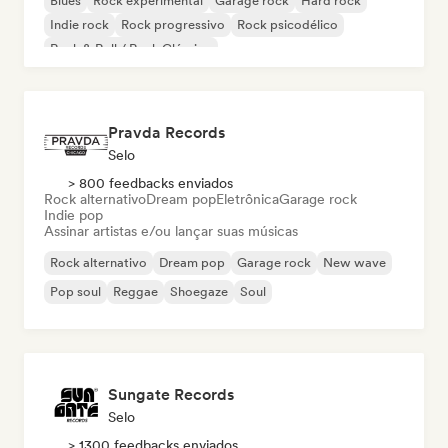
Blues
Rock experimental
Garage rock
Hard rock
Indie rock
Rock progressivo
Rock psicodélico
Rock & Roll / Rock Clássico
Pravda Records
Selo
> 800 feedbacks enviados
Rock alternativo
Dream pop
Eletrônica
Garage rock
Indie pop
Assinar artistas e/ou lançar suas músicas
Rock alternativo
Dream pop
Garage rock
New wave
Pop soul
Reggae
Shoegaze
Soul
Sungate Records
Selo
> 1300 feedbacks enviados