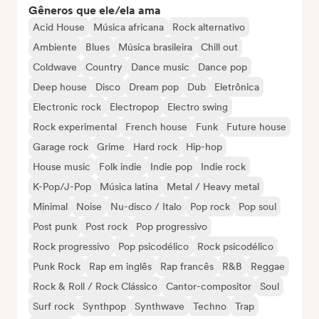
Gêneros que ele/ela ama
Acid House
Música africana
Rock alternativo
Ambiente
Blues
Música brasileira
Chill out
Coldwave
Country
Dance music
Dance pop
Deep house
Disco
Dream pop
Dub
Eletrônica
Electronic rock
Electropop
Electro swing
Rock experimental
French house
Funk
Future house
Garage rock
Grime
Hard rock
Hip-hop
House music
Folk indie
Indie pop
Indie rock
K-Pop/J-Pop
Música latina
Metal / Heavy metal
Minimal
Noise
Nu-disco / Italo
Pop rock
Pop soul
Post punk
Post rock
Pop progressivo
Rock progressivo
Pop psicodélico
Rock psicodélico
Punk Rock
Rap em inglês
Rap francês
R&B
Reggae
Rock & Roll / Rock Clássico
Cantor-compositor
Soul
Surf rock
Synthpop
Synthwave
Techno
Trap