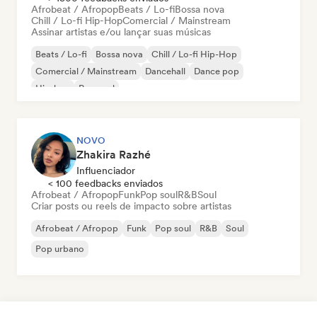
Afrobeat / Afropop
Beats / Lo-fi
Bossa nova
Chill / Lo-fi Hip-Hop
Comercial / Mainstream
Assinar artistas e/ou lançar suas músicas
Beats / Lo-fi
Bossa nova
Chill / Lo-fi Hip-Hop
Comercial / Mainstream
Dancehall
Dance pop
Hip-hop
Pop soul
NOVO
Zhakira Razhé
Influenciador
< 100 feedbacks enviados
Afrobeat / Afropop
Funk
Pop soul
R&B
Soul
Criar posts ou reels de impacto sobre artistas
Afrobeat / Afropop
Funk
Pop soul
R&B
Soul
Pop urbano