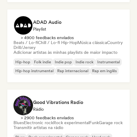
ADAD Audio
Playlist
> 4900 feedbacks enviados
Beats / Lo-fi
Chill / Lo-fi Hip-Hop
Música clássica
Country
Drill/Jersey
Adicionar artistas às minhas playlists de maior impacto
Hip-hop
Folk indie
Indie pop
Indie rock
Instrumental
Hip-hop instrumental
Rap internacional
Rap em inglês
Good Vibrations Radio
Rádio
> 2900 feedbacks enviados
Blues
Electronic rock
Rock experimental
Funk
Garage rock
Transmitir artistas na rádio