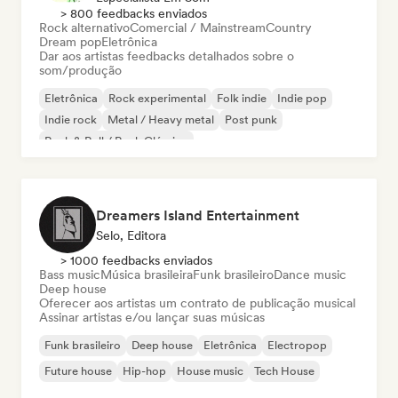
> 800 feedbacks enviados
Rock alternativo
Comercial / Mainstream
Country
Dream pop
Eletrônica
Dar aos artistas feedbacks detalhados sobre o
som/produção
Eletrônica
Rock experimental
Folk indie
Indie pop
Indie rock
Metal / Heavy metal
Post punk
Rock & Roll / Rock Clássico
Dreamers Island Entertainment
Selo, Editora
> 1000 feedbacks enviados
Bass music
Música brasileira
Funk brasileiro
Dance music
Deep house
Oferecer aos artistas um contrato de publicação musical
Assinar artistas e/ou lançar suas músicas
Funk brasileiro
Deep house
Eletrônica
Electropop
Future house
Hip-hop
House music
Tech House