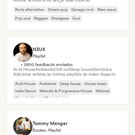
Assinar artistas e/ou lançar suas músicas
Rock alternativo
Dream pop
Garage rock
New wave
Pop soul
Reggae
Shoegaze
Soul
N3UX
Playlist
> 2800 feedbacks enviados
Acid House
Ambiente
Chill out
Deep house
Eletrônica
Adicionar artistas às minhas playlists de maior impacto
Acid House
Ambiente
Deep house
House music
Indie Dance
Melodic & Progressive House
Minimal
Organic House / Downtempo
Tommy Menger
Booker, Playlist