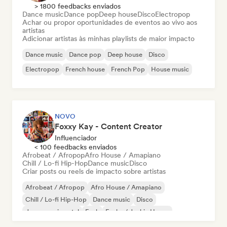
> 1800 feedbacks enviados
Dance music
Dance pop
Deep house
Disco
Electropop
Achar ou propor oportunidades de eventos ao vivo aos
artistas
Adicionar artistas às minhas playlists de maior impacto
Dance music
Dance pop
Deep house
Disco
Electropop
French house
French Pop
House music
NOVO
Foxxy Kay - Content Creator
Influenciador
< 100 feedbacks enviados
Afrobeat / Afropop
Afro House / Amapiano
Chill / Lo-fi Hip-Hop
Dance music
Disco
Criar posts ou reels de impacto sobre artistas
Afrobeat / Afropop
Afro House / Amapiano
Chill / Lo-fi Hip-Hop
Dance music
Disco
Jazz experimental
Funk
Funky / Jackin House