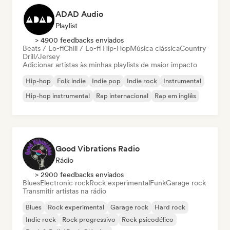
ADAD Audio
Playlist
> 4900 feedbacks enviados
Beats / Lo-fi
Chill / Lo-fi Hip-Hop
Música clássica
Country
Drill/Jersey
Adicionar artistas às minhas playlists de maior impacto
Hip-hop
Folk indie
Indie pop
Indie rock
Instrumental
Hip-hop instrumental
Rap internacional
Rap em inglês
Good Vibrations Radio
Rádio
> 2900 feedbacks enviados
Blues
Electronic rock
Rock experimental
Funk
Garage rock
Transmitir artistas na rádio
Blues
Rock experimental
Garage rock
Hard rock
Indie rock
Rock progressivo
Rock psicodélico