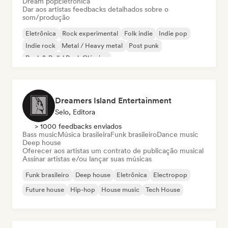
Dream pop
Eletrônica
Dar aos artistas feedbacks detalhados sobre o
som/produção
Eletrônica
Rock experimental
Folk indie
Indie pop
Indie rock
Metal / Heavy metal
Post punk
Rock & Roll / Rock Clássico
Dreamers Island Entertainment
Selo, Editora
> 1000 feedbacks enviados
Bass music
Música brasileira
Funk brasileiro
Dance music
Deep house
Oferecer aos artistas um contrato de publicação musical
Assinar artistas e/ou lançar suas músicas
Funk brasileiro
Deep house
Eletrônica
Electropop
Future house
Hip-hop
House music
Tech House