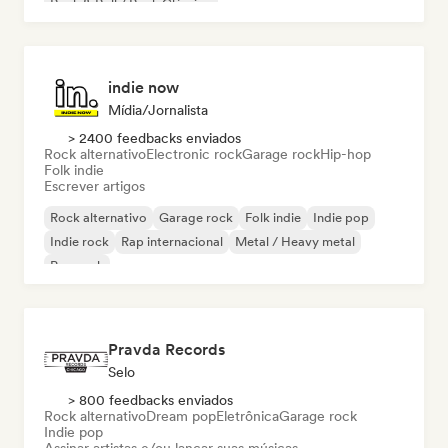
Rock & Roll / Rock Clássico
indie now
Mídia/Jornalista
> 2400 feedbacks enviados
Rock alternativo
Electronic rock
Garage rock
Hip-hop
Folk indie
Escrever artigos
Rock alternativo
Garage rock
Folk indie
Indie pop
Indie rock
Rap internacional
Metal / Heavy metal
Pop rock
Pravda Records
Selo
> 800 feedbacks enviados
Rock alternativo
Dream pop
Eletrônica
Garage rock
Indie pop