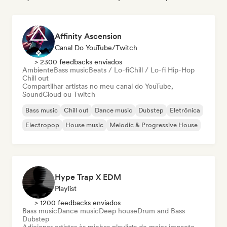
Affinity Ascension
Canal Do YouTube/Twitch
> 2300 feedbacks enviados
Ambiente
Bass music
Beats / Lo-fi
Chill / Lo-fi Hip-Hop
Chill out
Compartilhar artistas no meu canal do YouTube,
SoundCloud ou Twitch
Bass music
Chill out
Dance music
Dubstep
Eletrônica
Electropop
House music
Melodic & Progressive House
Hype Trap X EDM
Playlist
> 1200 feedbacks enviados
Bass music
Dance music
Deep house
Drum and Bass
Dubstep