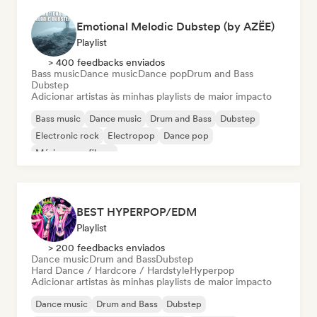
Emotional Melodic Dubstep (by AZËE)
Playlist
> 400 feedbacks enviados
Bass music
Dance music
Dance pop
Drum and Bass
Dubstep
Adicionar artistas às minhas playlists de maior impacto
Bass music
Dance music
Drum and Bass
Dubstep
Electronic rock
Electropop
Dance pop
Música para filmes
BEST HYPERPOP/EDM
Playlist
> 200 feedbacks enviados
Dance music
Drum and Bass
Dubstep
Hard Dance / Hardcore / Hardstyle
Hyperpop
Adicionar artistas às minhas playlists de maior impacto
Dance music
Drum and Bass
Dubstep