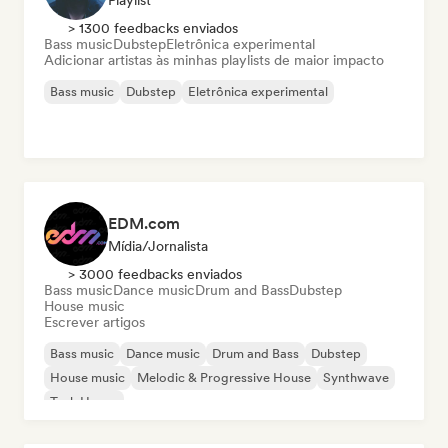
Playlist
> 1300 feedbacks enviados
Bass music
Dubstep
Eletrônica experimental
Adicionar artistas às minhas playlists de maior impacto
Bass music
Dubstep
Eletrônica experimental
EDM.com
Mídia/Jornalista
> 3000 feedbacks enviados
Bass music
Dance music
Drum and Bass
Dubstep
House music
Escrever artigos
Bass music
Dance music
Drum and Bass
Dubstep
House music
Melodic & Progressive House
Synthwave
Tech House