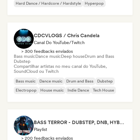
Hard Dance / Hardcore / Hardstyle
Hyperpop
CDCVLOGS / Chris Candela
Canal Do YouTube/Twitch
> 300 feedbacks enviados
Bass music
Dance music
Deep house
Drum and Bass
Dubstep
Compartilhar artistas no meu canal do YouTube,
SoundCloud ou Twitch
Bass music
Dance music
Drum and Bass
Dubstep
Electropop
House music
Indie Dance
Tech House
BASS TERROR - DUBSTEP, DNB, HYBRID TRAP, ROCKTRONIC FOR WORKOUT AND GAMING
Playlist
> 200 feedbacks enviados