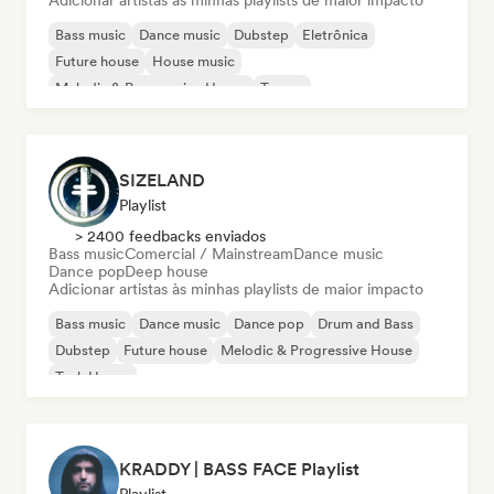
Adicionar artistas às minhas playlists de maior impacto
Bass music
Dance music
Dubstep
Eletrônica
Future house
House music
Melodic & Progressive House
Trance
SIZELAND
Playlist
> 2400 feedbacks enviados
Bass music
Comercial / Mainstream
Dance music
Dance pop
Deep house
Adicionar artistas às minhas playlists de maior impacto
Bass music
Dance music
Dance pop
Drum and Bass
Dubstep
Future house
Melodic & Progressive House
Tech House
KRADDY | BASS FACE Playlist