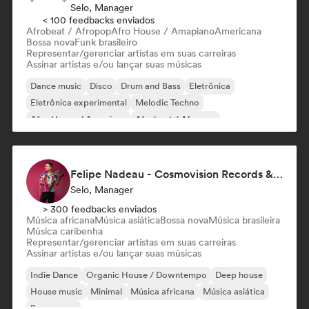
Selo, Manager
< 100 feedbacks enviados
Afrobeat / Afropop
Afro House / Amapiano
Americana
Bossa nova
Funk brasileiro
Representar/gerenciar artistas em suas carreiras
Assinar artistas e/ou lançar suas músicas
Dance music
Disco
Drum and Bass
Eletrônica
Eletrônica experimental
Melodic Techno
Afro House / Amapiano
Afrobeat / Afropop
Felipe Nadeau - Cosmovision Records & Ritmos del Sur
Selo, Manager
> 300 feedbacks enviados
Música africana
Música asiática
Bossa nova
Música brasileira
Música caribenha
Representar/gerenciar artistas em suas carreiras
Assinar artistas e/ou lançar suas músicas
Indie Dance
Organic House / Downtempo
Deep house
House music
Minimal
Música africana
Música asiática
Bossa nova