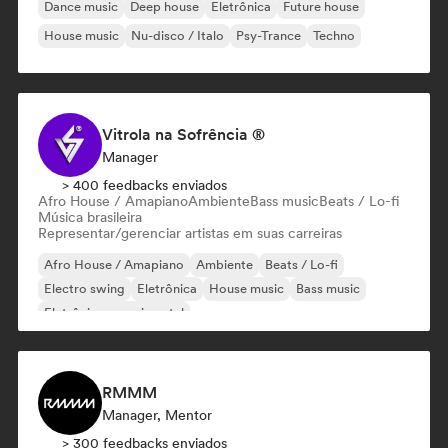
Dance music
Deep house
Eletrônica
Future house
House music
Nu-disco / Italo
Psy-Trance
Techno
Vitrola na Sofrência ®
Manager
> 400 feedbacks enviados
Afro House / Amapiano
Ambiente
Bass music
Beats / Lo-fi
Música brasileira
Representar/gerenciar artistas em suas carreiras
Afro House / Amapiano
Ambiente
Beats / Lo-fi
Electro swing
Eletrônica
House music
Bass music
Eletrônica experimental
RMMM
Manager, Mentor
> 300 feedbacks enviados