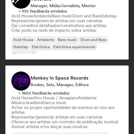
Manager, Mídia/Jornalista, Mentor
< 100 feedbacks enviados
Acid House
Ambiente
Bass music
Drum and Bass
Dubstep
Representar/gerenciar artistas em suas carreiras
Dar conselhos detalhados/construtivos aos artistas
Criar posts ou reels de impacto sobre artistas
Acid House
Ambiente
Bass music
Drum and Bass
Dubstep
Eletrônica
Eletrônica experimental
House music
Monkey In Space Records
Booker, Selo, Manager, Editora
> 1600 feedbacks enviados
Acid House
Afro House / Amapiano
Ambiente
Música brasileira
Dance music
Achar ou propor oportunidades de eventos ao vivo aos
artistas
Representar/gerenciar artistas em suas carreiras
Oferecer aos artistas um contrato de publicação musical
Assinar artistas e/ou lançar suas músicas