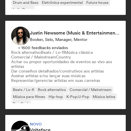
Drum and Bass
Eletrônica experimental
Future house
Indie Dance
Justin Newsome (Music & Entertainment Executive | A&R, Artist Development & Partnerships | Applied AI & Systems Strategy)
Booker, Selo, Manager, Mentor
> 1500 feedbacks enviados
Rock alternativo
Beats / Lo-fi
Música clássica
Comercial / Mainstream
Country
Achar ou propor oportunidades de eventos ao vivo aos
artistas
Dar conselhos detalhados/construtivos aos artistas
Assinar artistas e/ou lançar suas músicas
Representar/gerenciar artistas em suas carreiras
Beats / Lo-fi
Rock alternativo
Comercial / Mainstream
Música para filmes
Hip-hop
K-Pop/J-Pop
Música latina
Pop Punk
NOVO
Volteface