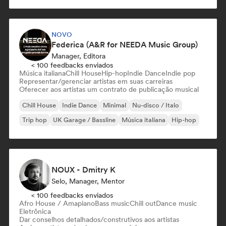
NOVO
Federica (A&R for NEEDA Music Group)
Manager, Editora
< 100 feedbacks enviados
Música italiana
Chill House
Hip-hop
Indie Dance
Indie pop
Representar/gerenciar artistas em suas carreiras
Oferecer aos artistas um contrato de publicação musical
Chill House
Indie Dance
Minimal
Nu-disco / Italo
Trip hop
UK Garage / Bassline
Música italiana
Hip-hop
NOUX - Dmitry K
Selo, Manager, Mentor
< 100 feedbacks enviados
Afro House / Amapiano
Bass music
Chill out
Dance music
Eletrônica
Dar conselhos detalhados/construtivos aos artistas