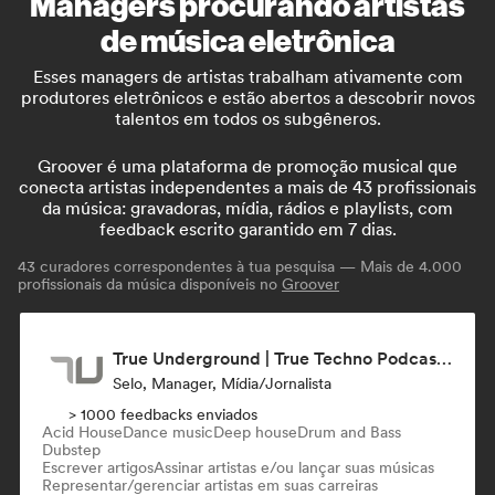
Managers procurando artistas
de música eletrônica
Esses managers de artistas trabalham ativamente com
produtores eletrônicos e estão abertos a descobrir novos
talentos em todos os subgêneros.
Groover é uma plataforma de promoção musical que
conecta artistas independentes a mais de 43 profissionais
da música: gravadoras, mídia, rádios e playlists, com
feedback escrito garantido em 7 dias.
43
curadores correspondentes à tua pesquisa — Mais de 4.000
profissionais da música disponíveis no
Groover
True Underground | True Techno Podcast | ONE
Selo, Manager, Mídia/Jornalista
> 1000 feedbacks enviados
Acid House
Dance music
Deep house
Drum and Bass
Dubstep
Escrever artigos
Assinar artistas e/ou lançar suas músicas
Representar/gerenciar artistas em suas carreiras