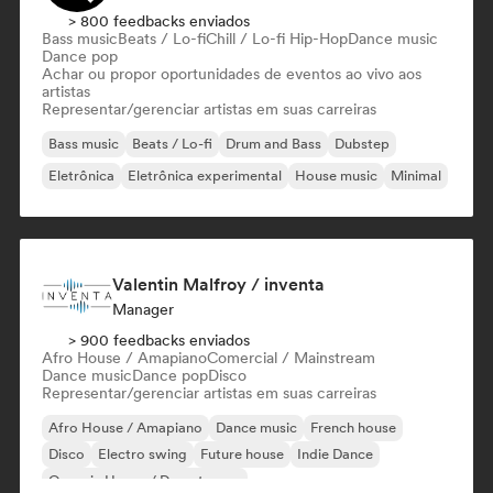
> 800 feedbacks enviados
Bass music
Beats / Lo-fi
Chill / Lo-fi Hip-Hop
Dance music
Dance pop
Achar ou propor oportunidades de eventos ao vivo aos
artistas
Representar/gerenciar artistas em suas carreiras
Bass music
Beats / Lo-fi
Drum and Bass
Dubstep
Eletrônica
Eletrônica experimental
House music
Minimal
Valentin Malfroy / inventa
Manager
> 900 feedbacks enviados
Afro House / Amapiano
Comercial / Mainstream
Dance music
Dance pop
Disco
Representar/gerenciar artistas em suas carreiras
Afro House / Amapiano
Dance music
French house
Disco
Electro swing
Future house
Indie Dance
Organic House / Downtempo