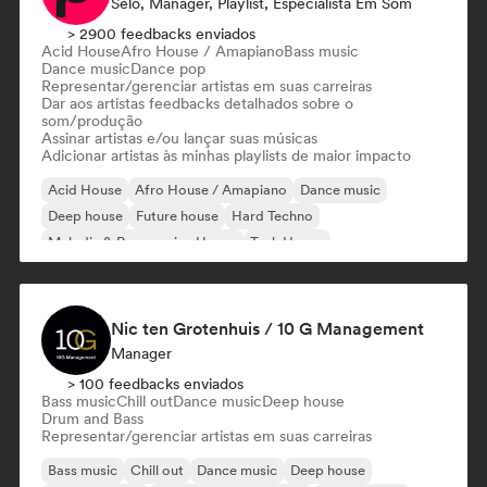
Selo, Manager, Playlist, Especialista Em Som
> 2900 feedbacks enviados
Acid House
Afro House / Amapiano
Bass music
Dance music
Dance pop
Representar/gerenciar artistas em suas carreiras
Dar aos artistas feedbacks detalhados sobre o
som/produção
Assinar artistas e/ou lançar suas músicas
Adicionar artistas às minhas playlists de maior impacto
Acid House
Afro House / Amapiano
Dance music
Deep house
Future house
Hard Techno
Melodic & Progressive House
Tech House
Nic ten Grotenhuis / 10 G Management
Manager
> 100 feedbacks enviados
Bass music
Chill out
Dance music
Deep house
Drum and Bass
Representar/gerenciar artistas em suas carreiras
Bass music
Chill out
Dance music
Deep house