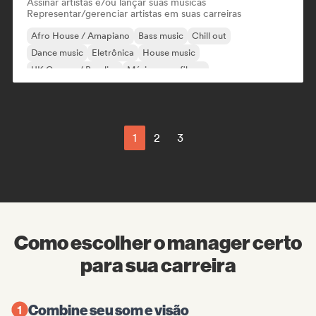
Assinar artistas e/ou lançar suas músicas
Representar/gerenciar artistas em suas carreiras
Afro House / Amapiano
Bass music
Chill out
Dance music
Eletrônica
House music
UK Garage / Bassline
Música para filmes
1
2
3
Como escolher o manager certo
para sua carreira
Combine seu som e visão