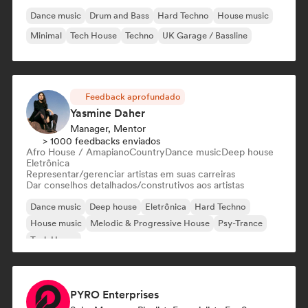
Dance music
Drum and Bass
Hard Techno
House music
Minimal
Tech House
Techno
UK Garage / Bassline
Feedback aprofundado
Yasmine Daher
Manager, Mentor
> 1000 feedbacks enviados
Afro House / Amapiano
Country
Dance music
Deep house
Eletrônica
Representar/gerenciar artistas em suas carreiras
Dar conselhos detalhados/construtivos aos artistas
Dance music
Deep house
Eletrônica
Hard Techno
House music
Melodic & Progressive House
Psy-Trance
Tech House
PYRO Enterprises