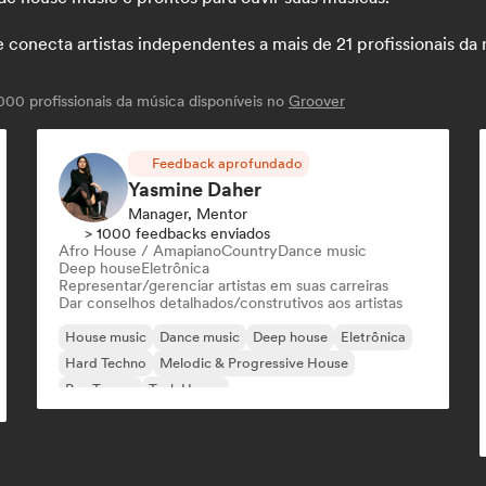
necta artistas independentes a mais de 21 profissionais da mú
00 profissionais da música disponíveis no
Groover
Feedback aprofundado
Yasmine Daher
Manager, Mentor
> 1000 feedbacks enviados
Afro House / Amapiano
Country
Dance music
Deep house
Eletrônica
Representar/gerenciar artistas em suas carreiras
Dar conselhos detalhados/construtivos aos artistas
House music
Dance music
Deep house
Eletrônica
Hard Techno
Melodic & Progressive House
Psy-Trance
Tech House