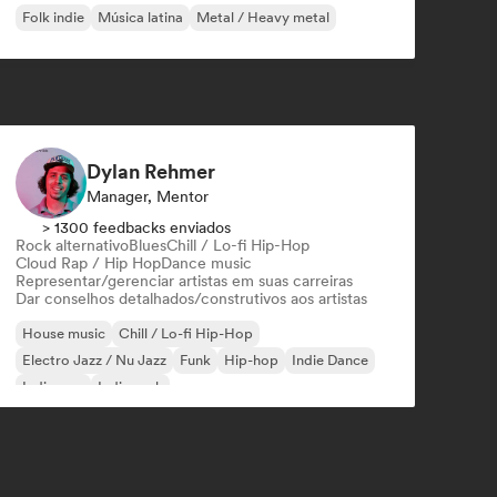
Folk indie
Música latina
Metal / Heavy metal
Dylan Rehmer
Manager, Mentor
> 1300 feedbacks enviados
Rock alternativo
Blues
Chill / Lo-fi Hip-Hop
Cloud Rap / Hip Hop
Dance music
Representar/gerenciar artistas em suas carreiras
Dar conselhos detalhados/construtivos aos artistas
House music
Chill / Lo-fi Hip-Hop
Electro Jazz / Nu Jazz
Funk
Hip-hop
Indie Dance
Indie pop
Indie rock