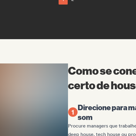
Como se cone
certo de hou
Direcione para 
som
Procure managers que trabalhe
deep house, tech house ou prog