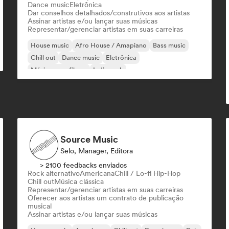
Dance music
Eletrônica
Dar conselhos detalhados/construtivos aos artistas
Assinar artistas e/ou lançar suas músicas
Representar/gerenciar artistas em suas carreiras
House music
Afro House / Amapiano
Bass music
Chill out
Dance music
Eletrônica
Música para filmes
Indie rock
Source Music
Selo, Manager, Editora
> 2100 feedbacks enviados
Rock alternativo
Americana
Chill / Lo-fi Hip-Hop
Chill out
Música clássica
Representar/gerenciar artistas em suas carreiras
Oferecer aos artistas um contrato de publicação
musical
Assinar artistas e/ou lançar suas músicas