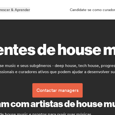
rescer & Aprender
Candidate-se como curado
ntes de house 
 music e seus subgêneros - deep house, tech house, progress
issionais e curadores ativos que podem ajudar a desenvolver sua
Contactar managers
m com artistas de house m
de house music e prontos para ouvir suas músicas.