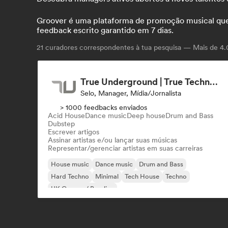
Groover é uma plataforma de promoção musical que co
feedback escrito garantido em 7 dias.
21
curadores correspondentes à tua pesquisa — Mais de 4.0
True Underground | True Techno Podcast | ONE
Selo, Manager, Mídia/Jornalista
> 1000 feedbacks enviados
Acid House
Dance music
Deep house
Drum and Bass
Dubstep
Escrever artigos
Assinar artistas e/ou lançar suas músicas
Representar/gerenciar artistas em suas carreiras
House music
Dance music
Drum and Bass
Hard Techno
Minimal
Tech House
Techno
UK Garage / Bassline