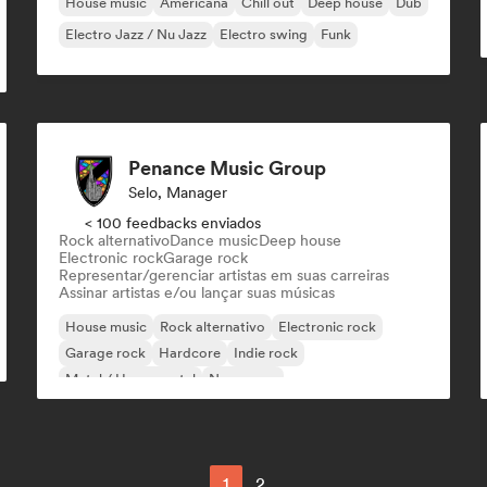
House music
Americana
Chill out
Deep house
Dub
Electro Jazz / Nu Jazz
Electro swing
Funk
Penance Music Group
Selo, Manager
< 100 feedbacks enviados
Rock alternativo
Dance music
Deep house
Electronic rock
Garage rock
Representar/gerenciar artistas em suas carreiras
Assinar artistas e/ou lançar suas músicas
House music
Rock alternativo
Electronic rock
Garage rock
Hardcore
Indie rock
Metal / Heavy metal
New wave
1
2