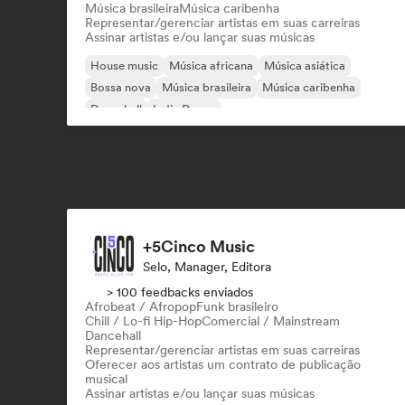
Música brasileira
Música caribenha
Representar/gerenciar artistas em suas carreiras
Assinar artistas e/ou lançar suas músicas
House music
Música africana
Música asiática
Bossa nova
Música brasileira
Música caribenha
Dancehall
Indie Dance
+5Cinco Music
Selo, Manager, Editora
> 100 feedbacks enviados
Afrobeat / Afropop
Funk brasileiro
Chill / Lo-fi Hip-Hop
Comercial / Mainstream
Dancehall
Representar/gerenciar artistas em suas carreiras
Oferecer aos artistas um contrato de publicação
musical
Assinar artistas e/ou lançar suas músicas