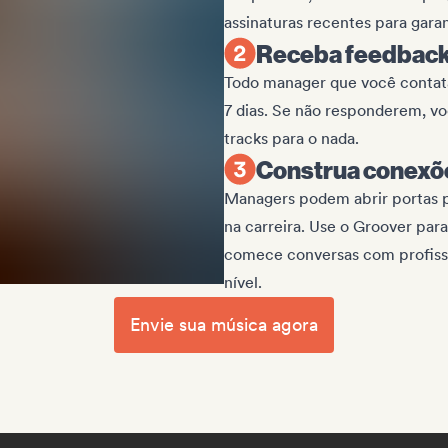
assinaturas recentes para garan
Receba feedback 
Todo manager que você contata
7 dias. Se não responderem, vo
tracks para o nada.
Construa conexõe
Managers podem abrir portas p
na carreira. Use o Groover par
comece conversas com profissi
nível.
Envie sua música agora