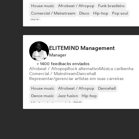
House music
Afrobeat / Afropop
Funk brasileiro
Comercial / Mainstream
Disco
Hip-hop
Pop soul
R&B
ELITEMIND Management
Manager
> 1400 feedbacks enviados
Afrobeat / Afropop
Rock alternativo
Música caribenha
Comercial / Mainstream
Dancehall
Representar/gerenciar artistas em suas carreiras
House music
Afrobeat / Afropop
Dancehall
Dance music
Jazz fusion
Hip-hop
Hip-hop instrumental
R&B