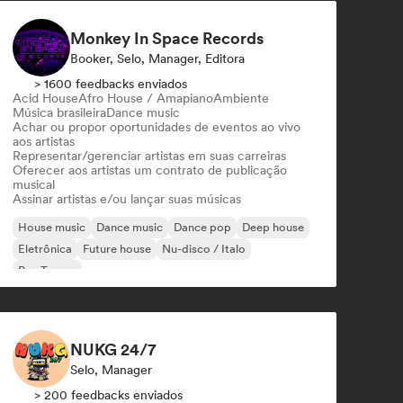
Monkey In Space Records
Booker, Selo, Manager, Editora
> 1600 feedbacks enviados
Acid House
Afro House / Amapiano
Ambiente
Música brasileira
Dance music
Achar ou propor oportunidades de eventos ao vivo
aos artistas
Representar/gerenciar artistas em suas carreiras
Oferecer aos artistas um contrato de publicação
musical
Assinar artistas e/ou lançar suas músicas
House music
Dance music
Dance pop
Deep house
Eletrônica
Future house
Nu-disco / Italo
Psy-Trance
NUKG 24/7
Selo, Manager
> 200 feedbacks enviados