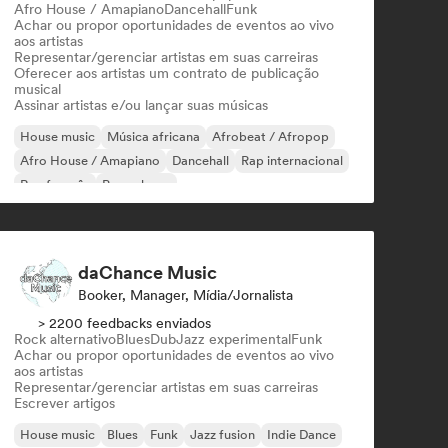
Afro House / Amapiano
Dancehall
Funk
Achar ou propor oportunidades de eventos ao vivo
aos artistas
Representar/gerenciar artistas em suas carreiras
Oferecer aos artistas um contrato de publicação
musical
Assinar artistas e/ou lançar suas músicas
House music
Música africana
Afrobeat / Afropop
Afro House / Amapiano
Dancehall
Rap internacional
Rap francês
Pop urbano
daChance Music
Booker, Manager, Mídia/Jornalista
> 2200 feedbacks enviados
Rock alternativo
Blues
Dub
Jazz experimental
Funk
Achar ou propor oportunidades de eventos ao vivo
aos artistas
Representar/gerenciar artistas em suas carreiras
Escrever artigos
House music
Blues
Funk
Jazz fusion
Indie Dance