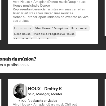
Afro House / Amapiano
Dance music
Deep house
House music
Indie Dance
Representar/gerenciar artistas em suas carreiras
Assinar artistas e/ou lançar suas músicas
Achar ou propor oportunidades de eventos ao vivo
aos artistas
House music
Afro House / Amapiano
Dance music
Deep house
Melodic & Progressive House
Melodic Techno
Indie Dance
ionais da música?
s e profissionais.
NOUX - Dmitry K
Selo, Manager, Mentor
< 100 feedbacks enviados
Afro House / Amapiano
Bass music
Chill out