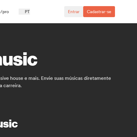
r/pro
PT
Entrar
Cadastrar-se
music
ive house e mais. Envie suas músicas diretamente
 carreira.
usic