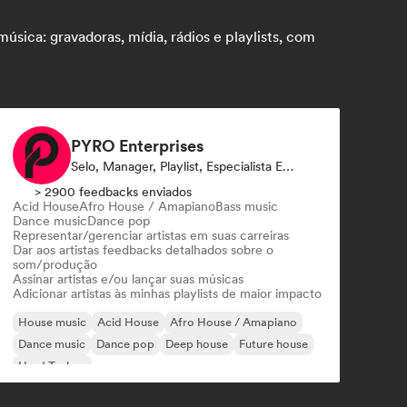
sica: gravadoras, mídia, rádios e playlists, com
PYRO Enterprises
Selo, Manager, Playlist, Especialista Em Som
> 2900 feedbacks enviados
Acid House
Afro House / Amapiano
Bass music
Dance music
Dance pop
Representar/gerenciar artistas em suas carreiras
Dar aos artistas feedbacks detalhados sobre o
som/produção
Assinar artistas e/ou lançar suas músicas
Adicionar artistas às minhas playlists de maior impacto
House music
Acid House
Afro House / Amapiano
Dance music
Dance pop
Deep house
Future house
Hard Techno