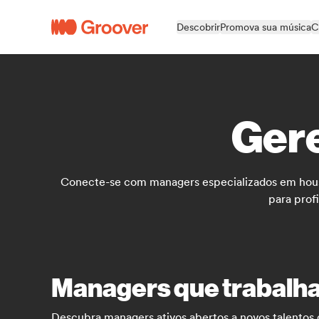
Descobrir
Promova sua música
C
Gere
Conecte-se com managers especializados em house
para prof
Managers que trabalha
Descubra managers ativos abertos a novos talentos 