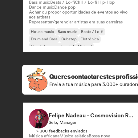
Bass music
Beats / Lo-fi
Chill / Lo-fi Hip-Hop
Dance music
Dance pop
Achar ou propor oportunidades de eventos ao vivo
aos artistas
Representar/gerenciar artistas em suas carreiras
House music
Bass music
Beats / Lo-fi
Drum and Bass
Dubstep
Eletrônica
Eletrônica experimental
Minimal
Queres contactar estes profiss
Envia a tua música para 3.000+ curadore
Felipe Nadeau - Cosmovision Records & Ritmos del Sur
Selo, Manager
> 300 feedbacks enviados
Música africana
Música asiática
Bossa nova