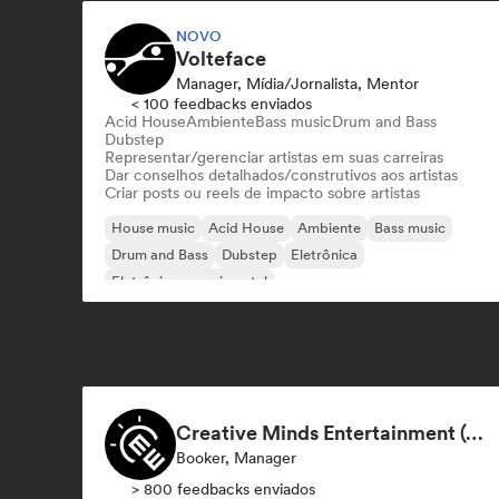
NOVO
Volteface
Manager, Mídia/Jornalista, Mentor
< 100 feedbacks enviados
Acid House
Ambiente
Bass music
Drum and Bass
Dubstep
Representar/gerenciar artistas em suas carreiras
Dar conselhos detalhados/construtivos aos artistas
Criar posts ou reels de impacto sobre artistas
House music
Acid House
Ambiente
Bass music
Drum and Bass
Dubstep
Eletrônica
Eletrônica experimental
Creative Minds Entertainment (CME)
Booker, Manager
> 800 feedbacks enviados