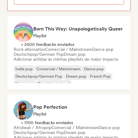
Born This Way: Unapologetically Queer
Playlist
> 2500 feedbacks enviados
Rock alternativo
Comercial / Mainstream
Dance pop
Deutschpop/German Pop
Dream pop
Adicionar artistas às minhas playlists de maior impacto
Indie pop
Comercial / Mainstream
Dance pop
Deutschpop/German Pop
Dream pop
French Pop
Hyperpop
Pop internacional
Pop Perfection
Playlist
> 1700 feedbacks enviados
Afrobeat / Afropop
Comercial / Mainstream
Dance pop
Deutschpop/German Pop
Dream pop
Adicionar artistas às minhas playlists de maior impacto