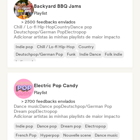
Backyard BBQ Jams
Playlist
> 2500 feedbacks enviados
Chill / Lo-fi Hip-Hop
Country
Dance pop
Deutschpop/German Pop
Electropop
Adicionar artistas às minhas playlists de maior impacto
Indie pop
Chill / Lo-fi Hip-Hop
Country
Deutschpop/German Pop
Funk
Indie Dance
Folk indie
Indie rock
Electric Pop Candy
Playlist
> 2700 feedbacks enviados
Dance music
Dance pop
Deutschpop/German Pop
Dream pop
Electropop
Adicionar artistas às minhas playlists de maior impacto
Indie pop
Dance pop
Dream pop
Electropop
French Pop
Hyperpop
Nouvelle scene
Dance music