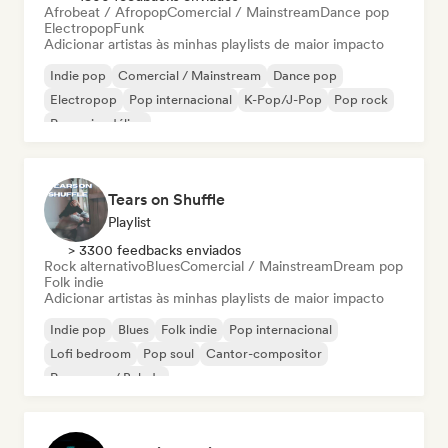
Afrobeat / Afropop
Comercial / Mainstream
Dance pop
Electropop
Funk
Adicionar artistas às minhas playlists de maior impacto
Indie pop
Comercial / Mainstream
Dance pop
Electropop
Pop internacional
K-Pop/J-Pop
Pop rock
Pop psicodélico
Tears on Shuffle
Playlist
> 3300 feedbacks enviados
Rock alternativo
Blues
Comercial / Mainstream
Dream pop
Folk indie
Adicionar artistas às minhas playlists de maior impacto
Indie pop
Blues
Folk indie
Pop internacional
Lofi bedroom
Pop soul
Cantor-compositor
Pop suave / Balada