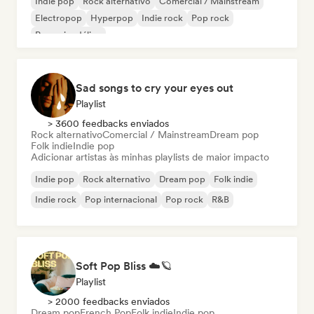
Indie pop
Rock alternativo
Comercial / Mainstream
Electropop
Hyperpop
Indie rock
Pop rock
Pop psicodélico
Sad songs to cry your eyes out
Playlist
> 3600 feedbacks enviados
Rock alternativo
Comercial / Mainstream
Dream pop
Folk indie
Indie pop
Adicionar artistas às minhas playlists de maior impacto
Indie pop
Rock alternativo
Dream pop
Folk indie
Indie rock
Pop internacional
Pop rock
R&B
Soft Pop Bliss ☁️🪐
Playlist
> 2000 feedbacks enviados
Dream pop
French Pop
Folk indie
Indie pop