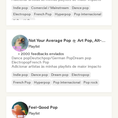
Indie pop
Comercial / Mainstream
Dance pop
Electropop
French Pop
Hyperpop
Pop internacional
K-Pop/J-Pop
Not Your Average Pop 🛸 Art Pop, Alt-Pop & Indie Pop
Playlist
> 2000 feedbacks enviados
Dance pop
Deutschpop/German Pop
Dream pop
Electropop
French Pop
Adicionar artistas às minhas playlists de maior impacto
Indie pop
Dance pop
Dream pop
Electropop
French Pop
Hyperpop
Pop internacional
Pop rock
Feel-Good Pop
Playlist