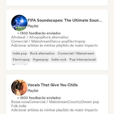
FIFA Soundscapes: The Ultimate Soundtrack ⚽️ Festival Indie, Electropop & Dance Anthems
Playlist
> 1300 feedbacks enviados
Afrobeat / Afropop
Rock alternativo
Comercial / Mainstream
Dance pop
Electropop
Adicionar artistas às minhas playlists de maior impacto
Indie pop
Rock alternativo
Comercial / Mainstream
Electropop
Hyperpop
Indie rock
Pop internacional
Pop rock
Vocals That Give You Chills
Playlist
> 1500 feedbacks enviados
Bossa nova
Comercial / Mainstream
Country
Dream pop
Folk indie
Adicionar artistas às minhas playlists de maior impacto