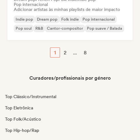
Pop internacional
Adicionar artistas às minhas playlists de maior impacto
Indie pop
Dream pop
Folk indie
Pop internacional
Pop soul
R&B
Cantor-compositor
Pop suave / Balada
1
2
...
8
Curadores/profissionais por género
Top Clássico/Instrumental
Top Eletrônica
Top Folk/Acústico
Top Hip-hop/Rap