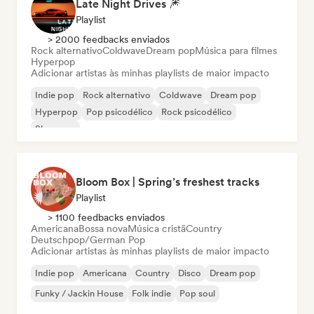
Late Night Drives 🎆
Playlist
> 2000 feedbacks enviados
Rock alternativo
Coldwave
Dream pop
Música para filmes
Hyperpop
Adicionar artistas às minhas playlists de maior impacto
Indie pop
Rock alternativo
Coldwave
Dream pop
Hyperpop
Pop psicodélico
Rock psicodélico
Shoegaze
Bloom Box | Spring’s freshest tracks
Playlist
> 1100 feedbacks enviados
Americana
Bossa nova
Música cristã
Country
Deutschpop/German Pop
Adicionar artistas às minhas playlists de maior impacto
Indie pop
Americana
Country
Disco
Dream pop
Funky / Jackin House
Folk indie
Pop soul