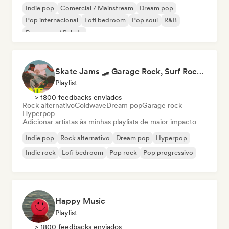
Indie pop
Comercial / Mainstream
Dream pop
Pop internacional
Lofi bedroom
Pop soul
R&B
Pop suave / Balada
Skate Jams 🛹 Garage Rock, Surf Rock & Neo-Psych
Playlist
> 1800 feedbacks enviados
Rock alternativo
Coldwave
Dream pop
Garage rock
Hyperpop
Adicionar artistas às minhas playlists de maior impacto
Indie pop
Rock alternativo
Dream pop
Hyperpop
Indie rock
Lofi bedroom
Pop rock
Pop progressivo
Happy Music
Playlist
> 1800 feedbacks enviados