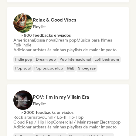
Relax & Good Vibes
Playlist
> 900 feedbacks enviados
Americana
Bossa nova
Dream pop
Música para filmes
Folk indie
Adicionar artistas às minhas playlists de maior impacto
Indie pop
Dream pop
Pop internacional
Lofi bedroom
Pop soul
Pop psicodélico
R&B
Shoegaze
POV: I'm in my Villain Era
Playlist
> 2000 feedbacks enviados
Rock alternativo
Chill / Lo-fi Hip-Hop
Cloud Rap / Hip Hop
Comercial / Mainstream
Electropop
Adicionar artistas às minhas playlists de maior impacto