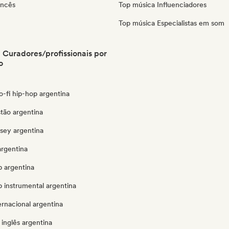
ancês
Top música Influenciadores
Top música Especialistas em som
 Curadores/profissionais por
o
lo-fi hip-hop argentina
stão argentina
ersey argentina
argentina
p argentina
 instrumental argentina
ernacional argentina
inglês argentina