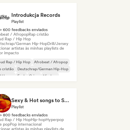
 francês
Introdukcja Records
Playlist
> 600 feedbacks enviados
obeat / Afropop
Rap cristão
ud Rap / Hip Hop
tschrap/German Hip-Hop
Drill/Jersey
ionar artistas às minhas playlists de
or impacto
oud Rap / Hip Hop
Afrobeat / Afropop
 cristão
Deutschrap/German Hip-Hop
ll/Jersey
Funk
Grime
Hip-hop
Sexy & Hot songs to Set the Mood 🥀 🥵
Playlist
> 800 feedbacks enviados
ud Rap / Hip Hop
Hip-hop
Hyperpop
ie pop
Pop internacional
ionar artistas às minhas playlists de