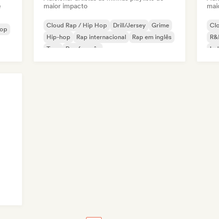
e
maior impacto
mai
Cloud Rap / Hip Hop
Drill/Jersey
Grime
Cl
pop
Hip-hop
Rap internacional
Rap em inglês
R&
Trap
Rap francês
Ind