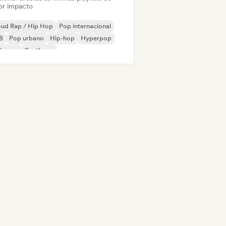
or impacto
oud Rap / Hip Hop
Pop internacional
B
Pop urbano
Hip-hop
Hyperpop
ie pop
Synthpop