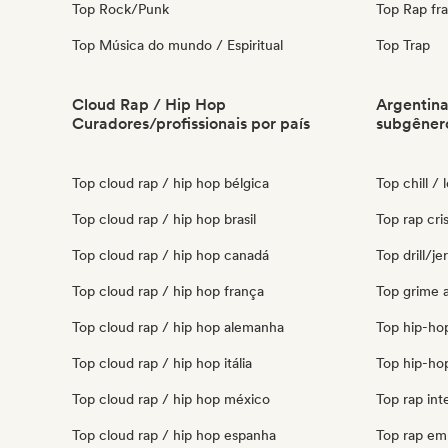
Top Rock/Punk
Top Rap fr
Top Música do mundo / Espiritual
Top Trap
Cloud Rap / Hip Hop
Argentina
Curadores/profissionais por país
subgêner
Top cloud rap / hip hop bélgica
Top chill / 
Top cloud rap / hip hop brasil
Top rap cri
Top cloud rap / hip hop canadá
Top drill/j
Top cloud rap / hip hop frança
Top grime 
Top cloud rap / hip hop alemanha
Top hip-ho
Top cloud rap / hip hop itália
Top hip-hop
Top cloud rap / hip hop méxico
Top rap int
Top cloud rap / hip hop espanha
Top rap em 