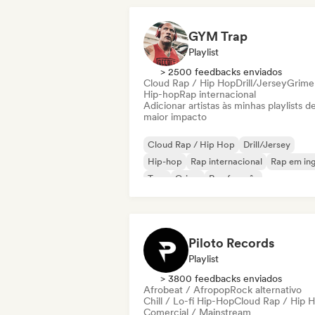
GYM Trap
Playlist
> 2500 feedbacks enviados
Cloud Rap / Hip Hop
Drill/Jersey
Grime
Hip-hop
Rap internacional
Adicionar artistas às minhas playlists d
maior impacto
Cloud Rap / Hip Hop
Drill/Jersey
Hip-hop
Rap internacional
Rap em ing
Trap
Grime
Rap francês
Piloto Records
Playlist
> 3800 feedbacks enviados
Afrobeat / Afropop
Rock alternativo
Chill / Lo-fi Hip-Hop
Cloud Rap / Hip 
Comercial / Mainstream