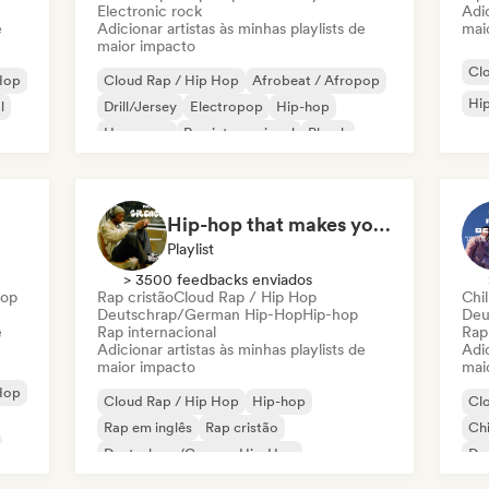
Electronic rock
Adic
e
Adicionar artistas às minhas playlists de
mai
maior impacto
Cl
-Hop
Cloud Rap / Hip Hop
Afrobeat / Afropop
Hi
l
Drill/Jersey
Electropop
Hip-hop
Hyperpop
Rap internacional
Phonk
Hip-hop that makes you nod in silence
Playlist
> 3500 feedbacks enviados
Hop
Rap cristão
Cloud Rap / Hip Hop
Chil
Deutschrap/German Hip-Hop
Hip-hop
Deu
e
Rap internacional
Rap
Adicionar artistas às minhas playlists de
Adic
maior impacto
mai
-Hop
Cloud Rap / Hip Hop
Hip-hop
Cl
Rap em inglês
Rap cristão
Chi
Deutschrap/German Hip-Hop
De
Rap internacional
Ne