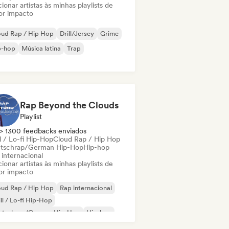
ionar artistas às minhas playlists de
or impacto
oud Rap / Hip Hop
Drill/Jersey
Grime
p-hop
Música latina
Trap
Rap Beyond the Clouds
Playlist
> 1300 feedbacks enviados
l / Lo-fi Hip-Hop
Cloud Rap / Hip Hop
tschrap/German Hip-Hop
Hip-hop
 internacional
ionar artistas às minhas playlists de
or impacto
oud Rap / Hip Hop
Rap internacional
ll / Lo-fi Hip-Hop
utschrap/German Hip-Hop
Hip-hop
derhop/Dutch Hip-Hop
Rap em inglês