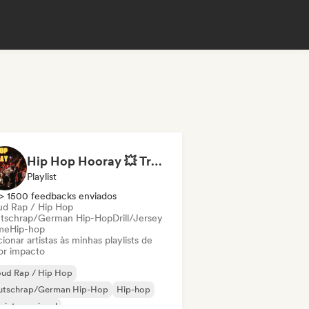
Hip Hop Hooray 💥 Trap, Hype & Party Rap Bangers
Playlist
> 1500 feedbacks enviados
ud Rap / Hip Hop
tschrap/German Hip-Hop
Drill/Jersey
me
Hip-hop
ionar artistas às minhas playlists de
or impacto
oud Rap / Hip Hop
utschrap/German Hip-Hop
Hip-hop
 internacional