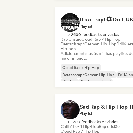
Playlist
> 2600 feedbacks enviados
Rap cristão
Cloud Rap / Hip Hop
Deutschrap/German Hip-Hop
Drill/Jer
Hip-hop
Adicionar artistas às minhas playlists d
maior impacto
Cloud Rap / Hip Hop
Deutschrap/German Hip-Hop
Drill/Je
Hip-hop
Rap internacional
Nederhop/Dutch Hip-Hop
Rap em ingl
Rap francês
Playlist
> 1200 feedbacks enviados
Chill / Lo-fi Hip-Hop
Rap cristão
Cloud Rap / Hip Hop