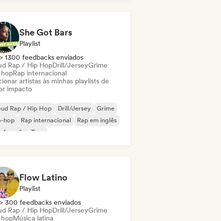
derhop/Dutch Hip-Hop
Rap em inglês
 francês
Rap/Trap Italiano
She Got Bars
Playlist
> 1300 feedbacks enviados
ud Rap / Hip Hop
Drill/Jersey
Grime
-hop
Rap internacional
ionar artistas às minhas playlists de
or impacto
oud Rap / Hip Hop
Drill/Jersey
Grime
p-hop
Rap internacional
Rap em inglês
 francês
Trap
Flow Latino
Playlist
> 300 feedbacks enviados
ud Rap / Hip Hop
Drill/Jersey
Grime
-hop
Música latina