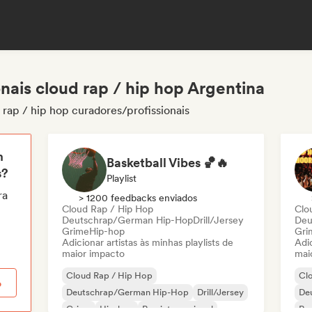
nais cloud rap / hip hop Argentina
 rap / hip hop curadores/profissionais
m
Basketball Vibes 🏀🔥
s?
Playlist
ra
> 1200 feedbacks enviados
Cloud Rap / Hip Hop
Clo
Deutschrap/German Hip-Hop
Drill/Jersey
Deu
Grime
Hip-hop
Gri
Adicionar artistas às minhas playlists de
Adic
maior impacto
mai
Cloud Rap / Hip Hop
Cl
o
Deutschrap/German Hip-Hop
Drill/Jersey
De
Grime
Hip-hop
Rap internacional
Rap