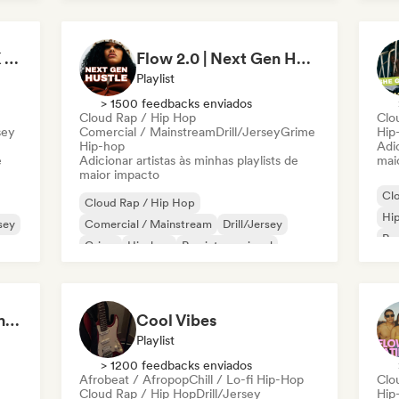
Nederhop/Dutch Hip-Hop
Rap em inglês
Ne
Rap
It's a Trap! 💥 Drill, UK Drill & Hard-Hitting Trap
Flow 2.0 | Next Gen Hustle
Playlist
> 1500 feedbacks enviados
Cloud Rap / Hip Hop
Clo
sey
Comercial / Mainstream
Drill/Jersey
Grime
Hip
Hip-hop
Adic
e
Adicionar artistas às minhas playlists de
mai
maior impacto
Cl
Cloud Rap / Hip Hop
Hi
rsey
Comercial / Mainstream
Drill/Jersey
Rap
Grime
Hip-hop
Rap internacional
ês
Rap em inglês
Rap francês
Sad Rap & Hip-Hop That Makes You Cry
Cool Vibes
Playlist
> 1200 feedbacks enviados
Afrobeat / Afropop
Chill / Lo-fi Hip-Hop
Clo
Cloud Rap / Hip Hop
Drill/Jersey
Hip