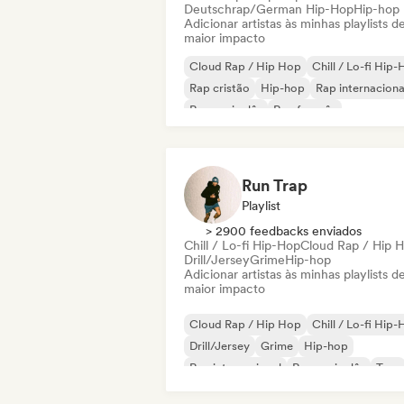
Deutschrap/German Hip-Hop
Hip-hop
Adicionar artistas às minhas playlists d
maior impacto
Cloud Rap / Hip Hop
Chill / Lo-fi Hip
Rap cristão
Hip-hop
Rap internaciona
Rap em inglês
Rap francês
Deutschrap/German Hip-Hop
Run Trap
Playlist
> 2900 feedbacks enviados
Chill / Lo-fi Hip-Hop
Cloud Rap / Hip 
Drill/Jersey
Grime
Hip-hop
Adicionar artistas às minhas playlists d
maior impacto
Cloud Rap / Hip Hop
Chill / Lo-fi Hip
Drill/Jersey
Grime
Hip-hop
Rap internacional
Rap em inglês
Trap