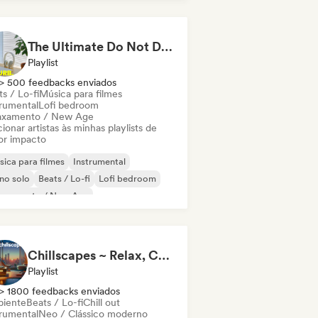
The Ultimate Do Not Disturb Playlist 🔕 Neo-Classical & Ambient Piano
Playlist
> 500 feedbacks enviados
s / Lo-fi
Música para filmes
trumental
Lofi bedroom
axamento / New Age
ionar artistas às minhas playlists de
or impacto
ica para filmes
Instrumental
no solo
Beats / Lo-fi
Lofi bedroom
laxamento / New Age
Chillscapes ~ Relax, Concentrate, Meditate, Sleep, Dream
Playlist
> 1800 feedbacks enviados
iente
Beats / Lo-fi
Chill out
trumental
Neo / Clássico moderno