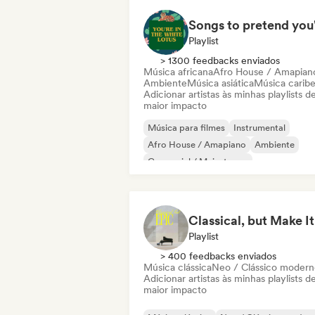
Playlist
> 1300 feedbacks enviados
Música africana
Afro House / Amapian
Ambiente
Música asiática
Música carib
Adicionar artistas às minhas playlists d
maior impacto
Música para filmes
Instrumental
Afro House / Amapiano
Ambiente
Comercial / Mainstream
Electro Jazz / Nu Jazz
Eletrônica experimental
Jazz fusion
Playlist
> 400 feedbacks enviados
Música clássica
Neo / Clássico modern
Adicionar artistas às minhas playlists d
maior impacto