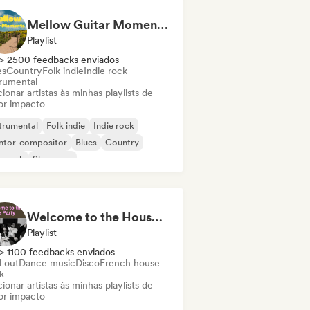
Mellow Guitar Moments 🎸 Acoustic Indie Folk & Singer-Songwriter
Playlist
> 2500 feedbacks enviados
es
Country
Folk indie
Indie rock
trumental
ionar artistas às minhas playlists de
or impacto
trumental
Folk indie
Indie rock
ntor-compositor
Blues
Country
p rock
Shoegaze
Welcome to the House Party
Playlist
> 1100 feedbacks enviados
l out
Dance music
Disco
French house
k
ionar artistas às minhas playlists de
or impacto