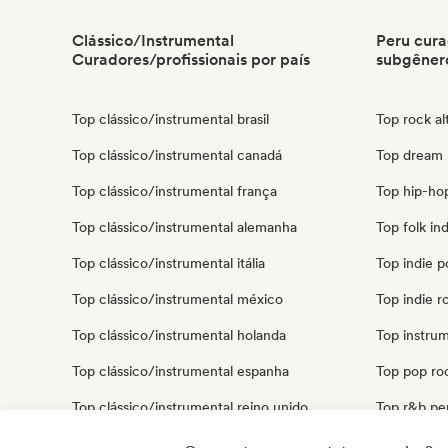
Clássico/Instrumental
Peru cura
Curadores/profissionais por país
subgêner
Top clássico/instrumental brasil
Top rock al
Top clássico/instrumental canadá
Top dream 
Top clássico/instrumental frança
Top hip-ho
Top clássico/instrumental alemanha
Top folk in
Top clássico/instrumental itália
Top indie 
Top clássico/instrumental méxico
Top indie r
Top clássico/instrumental holanda
Top instru
Top clássico/instrumental espanha
Top pop ro
Top clássico/instrumental reino unido
Top r&b pe
Top clássico/instrumental estados unidos
Top reggae