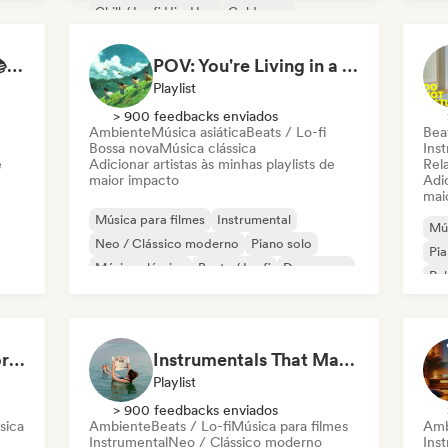
Chill / Lo-fi Hip-Hop
Coldwave
Eletrônica
Jazz experimental
Study Jam Sessions 📚 Indie Folk, Dream Pop & Singer-Songwriter
POV: You're Living in a Studio Ghibli Movie 🌱 Neo-Classical Piano & Dream Pop
Playlist
> 900 feedbacks enviados
Ambiente
Música asiática
Beats / Lo-fi
Beat
Bossa nova
Música clássica
Ins
e
Adicionar artistas às minhas playlists de
Rel
maior impacto
Adic
mai
Música para filmes
Instrumental
Mús
Neo / Clássico moderno
Piano solo
Pia
Música clássica
Beats / Lo-fi
Dream pop
Re
Folk indie
Music to Conquer Worlds To ⚔️ Epic Orchestral, Cinematic & Trailer Music
Instrumentals That Make You Feel Like Floating
Playlist
> 900 feedbacks enviados
sica
Ambiente
Beats / Lo-fi
Música para filmes
Amb
Instrumental
Neo / Clássico moderno
Ins