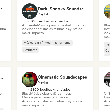
Songs to pretend you're in The White Lotus
Dark, Spooky Soundscapes
Playlist
> 700 feedbacks enviados
o
Ambiente
Música para filmes
Instrumental
Blu
enha
Adicionar artistas às minhas playlists de
Ins
e
maior impacto
Adic
mai
Música para filmes
Instrumental
Ins
Ambiente
Ca
Po
Classical, but Make It Epic
Cinematic Soundscapes
Playlist
> 2800 feedbacks enviados
o
Blues
Música clássica
Dream pop
Chil
e
Música para filmes
Jazz fusion
Fun
Adicionar artistas às minhas playlists de
Adic
maior impacto
mai