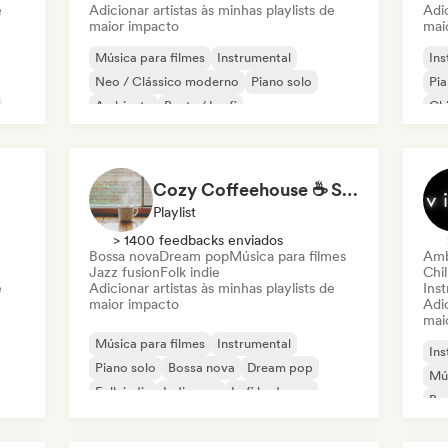
e
Adicionar artistas às minhas playlists de
Adic
maior impacto
mai
Música para filmes
Instrumental
Ins
Neo / Clássico moderno
Piano solo
Pia
Ambiente
Beats / Lo-fi
Chi
Cozy Coffeehouse ☕ Singer-Songwriter, Indie Folk & Acoustic
Playlist
> 1400 feedbacks enviados
Bossa nova
Dream pop
Música para filmes
Amb
Jazz fusion
Folk indie
Chil
e
Adicionar artistas às minhas playlists de
Ins
maior impacto
Adic
mai
Música para filmes
Instrumental
Ins
Piano solo
Bossa nova
Dream pop
Mús
Folk indie
Indie pop
Lofi bedroom
Bea
Sy