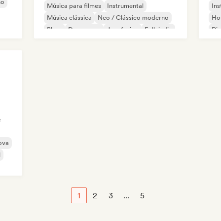
no
Música para filmes
Instrumental
Ins
Música clássica
Neo / Clássico moderno
Ho
Blues
Dream pop
Jazz fusion
Folk indie
Di
e
ova
l
1
2
3
...
5