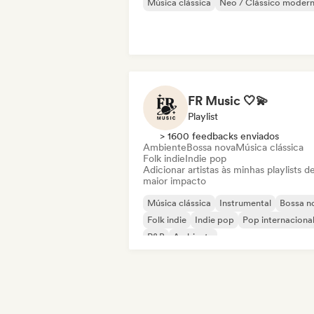
Música clássica
Neo / Clássico moder
FR Music 🤍💫
Playlist
> 1600 feedbacks enviados
Ambiente
Bossa nova
Música clássica
Folk indie
Indie pop
Adicionar artistas às minhas playlists d
maior impacto
Música clássica
Instrumental
Bossa n
Folk indie
Indie pop
Pop internaciona
R&B
Ambiente