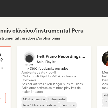
nais clássico/instrumental Peru
nstrumental curadores/profissionais
m
Felt Piano Recordings (label, playlists)
s?
Selo, Playlist
ra
> 3100 feedbacks enviados
Ambiente
Beats / Lo-fi
Mús
Chill / Lo-fi Hip-Hop
Música clássica
Ins
Coldwave
Pian
Assinar artistas e/ou lançar suas músicas
Adic
Adicionar artistas às minhas playlists de
mai
maior impacto
Mús
o
Música clássica
Instrumental
Ins
Neo / Clássico moderno
Piano solo
Pia