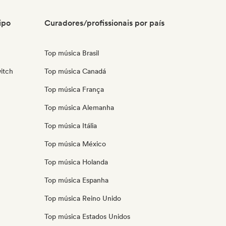
ipo
Curadores/profissionais por país
Top música Brasil
itch
Top música Canadá
Top música França
Top música Alemanha
Top música Itália
Top música México
Top música Holanda
Top música Espanha
Top música Reino Unido
Top música Estados Unidos