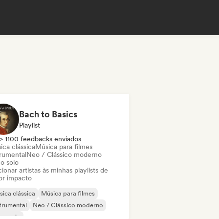
Bach to Basics
Playlist
> 1100 feedbacks enviados
ica clássica
Música para filmes
trumental
Neo / Clássico moderno
o solo
ionar artistas às minhas playlists de
or impacto
ica clássica
Música para filmes
trumental
Neo / Clássico moderno
no solo