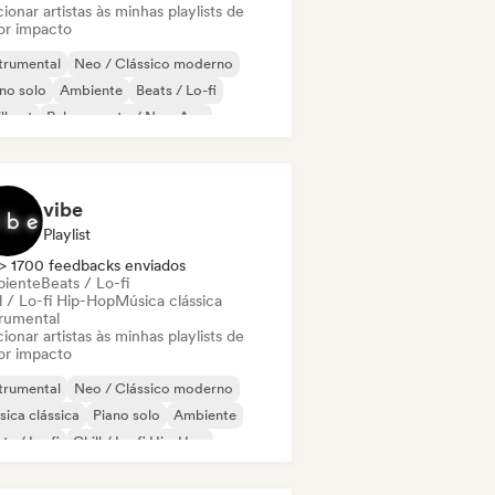
ionar artistas às minhas playlists de
or impacto
trumental
Neo / Clássico moderno
no solo
Ambiente
Beats / Lo-fi
ll out
Relaxamento / New Age
vibe
Playlist
> 1700 feedbacks enviados
iente
Beats / Lo-fi
l / Lo-fi Hip-Hop
Música clássica
trumental
ionar artistas às minhas playlists de
or impacto
trumental
Neo / Clássico moderno
ica clássica
Piano solo
Ambiente
ts / Lo-fi
Chill / Lo-fi Hip-Hop
nthwave