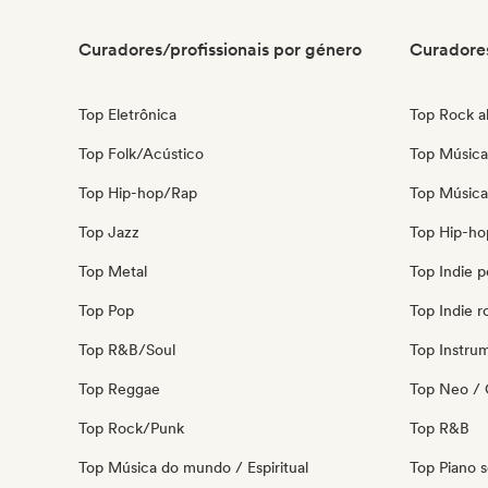
Curadores/profissionais por género
Curadores
Top Eletrônica
Top Rock al
Top Folk/Acústico
Top Música 
Top Hip-hop/Rap
Top Música 
Top Jazz
Top Hip-ho
Top Metal
Top Indie 
Top Pop
Top Indie r
Top R&B/Soul
Top Instru
Top Reggae
Top Neo / 
Top Rock/Punk
Top R&B
Top Música do mundo / Espiritual
Top Piano s