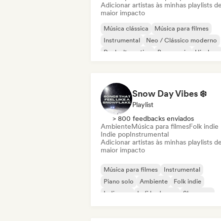
Adicionar artistas às minhas playlists d
maior impacto
Música clássica
Música para filmes
Instrumental
Neo / Clássico moderno
Rock alternativo
Bass music
Hip-hop
Phonk
Snow Day Vibes ❄️
Playlist
> 800 feedbacks enviados
Ambiente
Música para filmes
Folk indie
Indie pop
Instrumental
Adicionar artistas às minhas playlists d
maior impacto
Música para filmes
Instrumental
Piano solo
Ambiente
Folk indie
Indie pop
Lofi bedroom
Shoegaze