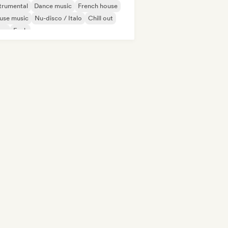
trumental
Dance music
French house
use music
Nu-disco / Italo
Chill out
sco
Funk