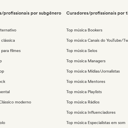
/profissionais por subgênero
Curadores/profissionais por t
ternativo
Top música Bookers
clássica
Top música Canais do YouTube/Tw
para filmes
Top música Selos
p
Top música Managers
pop
Top música Mídias/Jornalistas
ock
Top música Mentores
mental
Top música Playlists
Clássico moderno
Top música Rádios
Top música Influenciadores
olo
Top música Especialistas em som