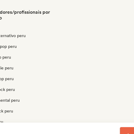
dores/profissionais por
o
ternativo peru
pop peru
p peru
die peru
pop peru
ock peru
mental peru
ck peru
ru
 peru