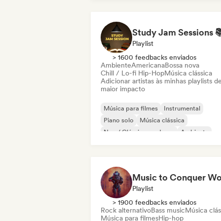
Playlist
> 1600 feedbacks enviados
Ambiente
Americana
Bossa nova
Chill / Lo-fi Hip-Hop
Música clássica
Adicionar artistas às minhas playlists d
maior impacto
Música para filmes
Instrumental
Piano solo
Música clássica
Neo / Clássico moderno
Ambiente
Dream pop
Hyperpop
Playlist
> 1900 feedbacks enviados
Rock alternativo
Bass music
Música clás
Música para filmes
Hip-hop