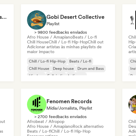
LMCB - Les Merveilles du Congo 🇨🇬
Gobi Desert Collective
Playlist
> 9800 feedbacks enviados
Afro House / Amapiano
Beats / Lo-fi
Chil
Chill House
Chill / Lo-fi Hip-Hop
Chill out
Hip
Adicionar artistas às minhas playlists de
Cri
maior impacto
arti
Chill / Lo-fi Hip-Hop
Beats / Lo-fi
Chi
Chill House
Deep house
Drum and Bass
Ins
Hip-hop
Folk indie
Indie pop
Rap
Rap
Fenomen Records
Mídia/Jornalista, Playlist
> 2700 feedbacks enviados
out
Afrobeat / Afropop
Chil
Afro House / Amapiano
Rock alternativo
Deu
as
Beats / Lo-fi
Chill / Lo-fi Hip-Hop
Adic