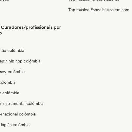
Top música Especialistas em som
Curadores/profissionais por
o
stão colômbia
ap / hip hop colômbia
ersey colômbia
colômbia
p colômbia
p instrumental colômbia
ernacional colômbia
 inglês colômbia