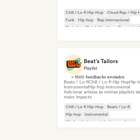
Chill / Lo-fi Hip-Hop
Cloud Rap / Hip 
Funk
Hip-hop
Rap internacional
Nederhop/Dutch Hip-Hop
Rap em ingl
Rap francês
Beat's Tailors
Playlist
> 1500 feedbacks enviados
Beats / Lo-fi
Chill / Lo-fi Hip-Hop
Hip-
Instrumental
Hip-hop instrumental
Adicionar artistas às minhas playlists d
maior impacto
Chill / Lo-fi Hip-Hop
Beats / Lo-fi
Hip-hop
Instrumental
Hip-hop instrumental
Jazz moderno