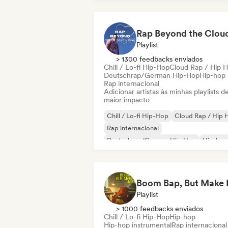
Rap Beyond the Clou
Playlist
> 1300 feedbacks enviados
Chill / Lo-fi Hip-Hop
Cloud Rap / Hip 
Deutschrap/German Hip-Hop
Hip-hop
Rap internacional
Adicionar artistas às minhas playlists d
maior impacto
Chill / Lo-fi Hip-Hop
Cloud Rap / Hip 
Rap internacional
Deutschrap/German Hip-Hop
Hip-hop
Nederhop/Dutch Hip-Hop
Rap em ingl
Rap francês
Playlist
> 1000 feedbacks enviados
Chill / Lo-fi Hip-Hop
Hip-hop
Hip-hop instrumental
Rap internacional