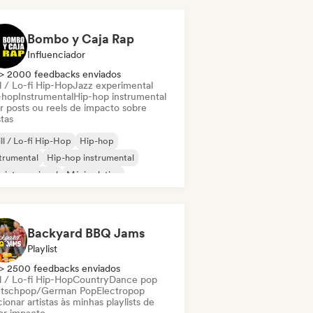
Bombo y Caja Rap
Influenciador
> 2000 feedbacks enviados
l / Lo-fi Hip-Hop
Jazz experimental
-hop
Instrumental
Hip-hop instrumental
ar posts ou reels de impacto sobre
stas
ll / Lo-fi Hip-Hop
Hip-hop
trumental
Hip-hop instrumental
 internacional
Música latina
 em inglês
Jazz experimental
Backyard BBQ Jams
Playlist
> 2500 feedbacks enviados
l / Lo-fi Hip-Hop
Country
Dance pop
tschpop/German Pop
Electropop
ionar artistas às minhas playlists de