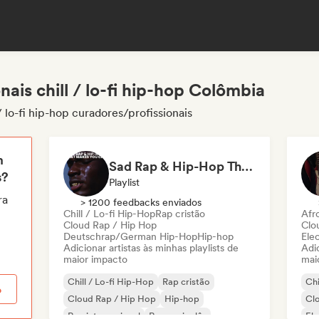
ais chill / lo-fi hip-hop Colômbia
 lo-fi hip-hop curadores/profissionais
m
Sad Rap & Hip-Hop That Makes You Cry
s?
Playlist
ra
> 1200 feedbacks enviados
Chill / Lo-fi Hip-Hop
Rap cristão
Afr
Cloud Rap / Hip Hop
Clo
Deutschrap/German Hip-Hop
Hip-hop
Ele
Adicionar artistas às minhas playlists de
Adic
maior impacto
mai
Chill / Lo-fi Hip-Hop
Rap cristão
Chi
o
Cloud Rap / Hip Hop
Hip-hop
Cl
Rap internacional
Rap em inglês
El