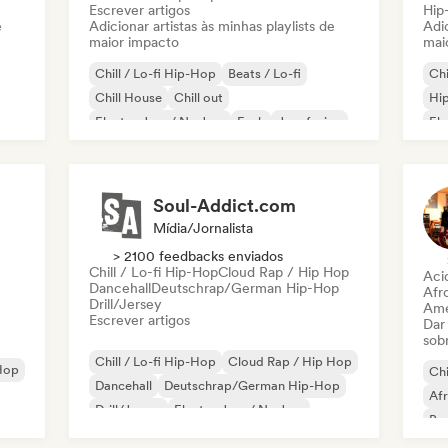
Escrever artigos
Hip
e
Adicionar artistas às minhas playlists de
Adic
maior impacto
mai
Chill / Lo-fi Hip-Hop
Beats / Lo-fi
Chi
Chill House
Chill out
Hip
Electro Jazz / Nu Jazz
Funk
Jazz fusion
Ele
Folk indie
Soul-Addict.com
Mídia/Jornalista
> 2100 feedbacks enviados
Chill / Lo-fi Hip-Hop
Cloud Rap / Hip Hop
Aci
Dancehall
Deutschrap/German Hip-Hop
Afr
Drill/Jersey
Ame
Escrever artigos
Dar
sob
Chill / Lo-fi Hip-Hop
Cloud Rap / Hip Hop
Hop
Chi
Dancehall
Deutschrap/German Hip-Hop
Af
Drill/Jersey
Electro Jazz / Nu Jazz
Bas
Hip-hop
Rap internacional
Mús