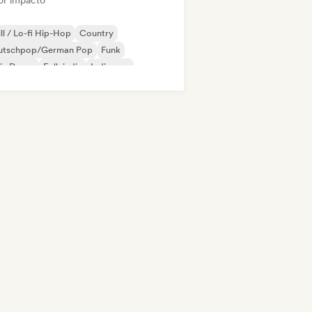
or impacto
ll / Lo-fi Hip-Hop
Country
utschpop/German Pop
Funk
ie Dance
Folk indie
Indie pop
ie rock