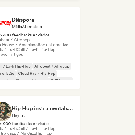
 internacional
Diáspora
Mídia/Jornalista
> 400 feedbacks enviados
obeat / Afropop
o House / Amapiano
Rock alternativo
s / Lo-fi
Chill / Lo-fi Hip-Hop
ever artigos
ll / Lo-fi Hip-Hop
Afrobeat / Afropop
 cristão
Cloud Rap / Hip Hop
utschrap/German Hip-Hop
Drill/Jersey
ime
Hip-hop instrumental
Hip Hop instrumentals - Underground boombap & Lo Fi Hip Hop (by Snaap)
Playlist
> 900 feedbacks enviados
s / Lo-fi
Chill / Lo-fi Hip-Hop
ctro Jazz / Nu Jazz
Hip-hop