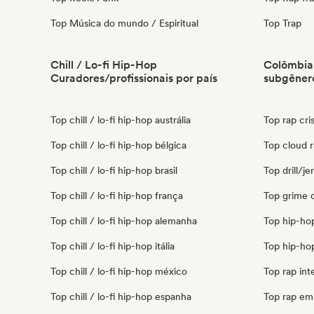
Top Música do mundo / Espiritual
Top Trap
Chill / Lo-fi Hip-Hop
Colômbia 
Curadores/profissionais por país
subgêner
Top chill / lo-fi hip-hop austrália
Top rap cri
Top chill / lo-fi hip-hop bélgica
Top cloud r
Top chill / lo-fi hip-hop brasil
Top drill/j
Top chill / lo-fi hip-hop frança
Top grime 
Top chill / lo-fi hip-hop alemanha
Top hip-ho
Top chill / lo-fi hip-hop itália
Top hip-ho
Top chill / lo-fi hip-hop méxico
Top rap int
Top chill / lo-fi hip-hop espanha
Top rap em