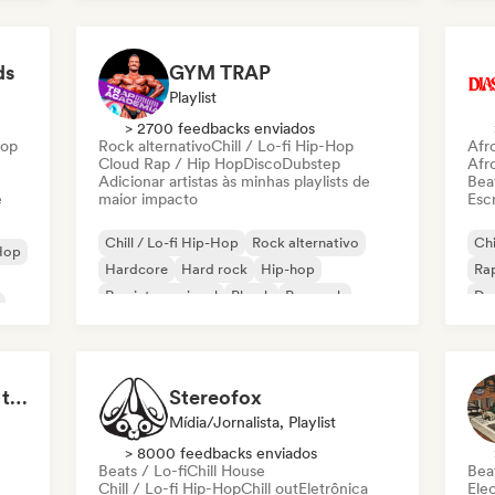
Rap francês
Rap
Deutschrap/German Hip-Hop
ds
GYM TRAP
Playlist
> 2700 feedbacks enviados
Hop
Rock alternativo
Chill / Lo-fi Hip-Hop
Afr
Cloud Rap / Hip Hop
Disco
Dubstep
Afr
Adicionar artistas às minhas playlists de
Beat
e
maior impacto
Escr
Chill / Lo-fi Hip-Hop
Rock alternativo
Chi
Hop
Hardcore
Hard rock
Hip-hop
Rap
Rap internacional
Phonk
Pop rock
De
Gr
ês
Boom Bap, But Make It Jazzy 🎷 Jazz Rap, Underground & Conscious Hip-Hop
Stereofox
Mídia/Jornalista, Playlist
> 8000 feedbacks enviados
Beats / Lo-fi
Chill House
Beat
Chill / Lo-fi Hip-Hop
Chill out
Eletrônica
Ele