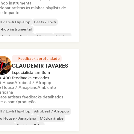
-hop instrumental
ionar artistas às minhas playlists de
or impacto
ll / Lo-fi Hip-Hop
Beats / Lo-fi
-hop instrumental
ctro Jazz / Nu Jazz
Hip-hop
Trip hop
Feedback aprofundado
CLAUDEMIR TAVARES
Especialista Em Som
> 400 feedbacks enviados
d House
Afrobeat / Afropop
o House / Amapiano
Ambiente
ricana
 aos artistas feedbacks detalhados
re o som/produção
ll / Lo-fi Hip-Hop
Afrobeat / Afropop
ro House / Amapiano
Música árabe
s music
Funk brasileiro
ica clássica
Cloud Rap / Hip Hop