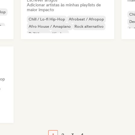
Escrever artigos
mai
Adicionar artistas às minhas playlists de
maior impacto
Hop
Chi
Chill / Lo-fi Hip-Hop
Afrobeat / Afropop
De
ês
Afro House / Amapiano
Rock alternativo
Ind
Drill/Jersey
Hip-hop
Ind
Hip-hop instrumental
Melodic & Progressive House
hop
e