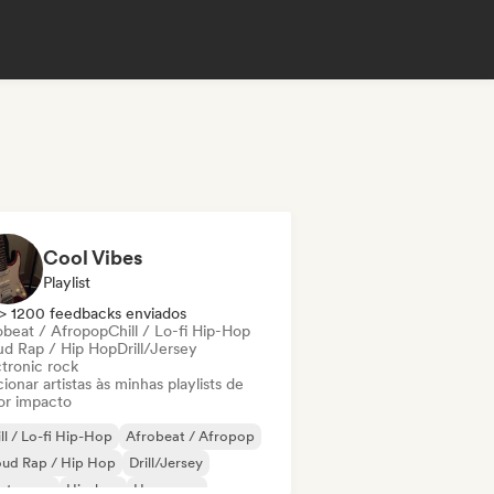
Cool Vibes
Playlist
> 1200 feedbacks enviados
obeat / Afropop
Chill / Lo-fi Hip-Hop
ud Rap / Hip Hop
Drill/Jersey
ctronic rock
ionar artistas às minhas playlists de
or impacto
ll / Lo-fi Hip-Hop
Afrobeat / Afropop
oud Rap / Hip Hop
Drill/Jersey
ectropop
Hip-hop
Hyperpop