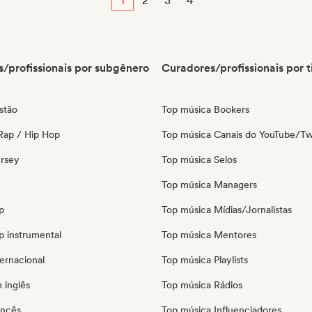
1
2
3
4
/profissionais por subgênero
Curadores/profissionais por t
stão
Top música Bookers
Rap / Hip Hop
Top música Canais do YouTube/Tw
ersey
Top música Selos
Top música Managers
p
Top música Mídias/Jornalistas
p instrumental
Top música Mentores
ernacional
Top música Playlists
 inglês
Top música Rádios
ancês
Top música Influenciadores