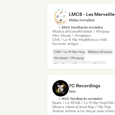
Mídia/Jornalista
> 3600 feedbacks enviados
Música africana
Afrobeat / Afropop
Afro House / Amapiano
Chill / Lo-fi Hip-Hop
Música cristã
Escrever artigos
Chill / Lo-fi Hip-Hop
Música africana
Afrobeat / Afropop
Afro House / Amapiano
Hip-hop
Rap internacional
Rap em inglês
Rap francês
7C Recordings
Selo
> 1400 feedbacks enviados
Beats / Lo-fi
Chill / Lo-fi Hip-Hop
Chill 
Música clássica
Cloud Rap / Hip Hop
Assinar artistas e/ou lançar suas músic