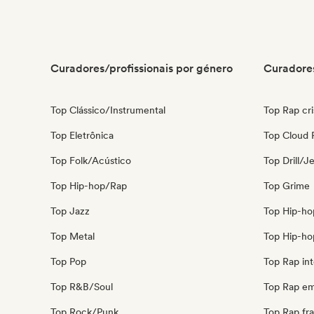
Curadores/profissionais por género
Curadores
Top Clássico/Instrumental
Top Rap cri
Top Eletrônica
Top Cloud 
Top Folk/Acústico
Top Drill/J
Top Hip-hop/Rap
Top Grime
Top Jazz
Top Hip-ho
Top Metal
Top Hip-ho
Top Pop
Top Rap int
Top R&B/Soul
Top Rap em
Top Rock/Punk
Top Rap fr