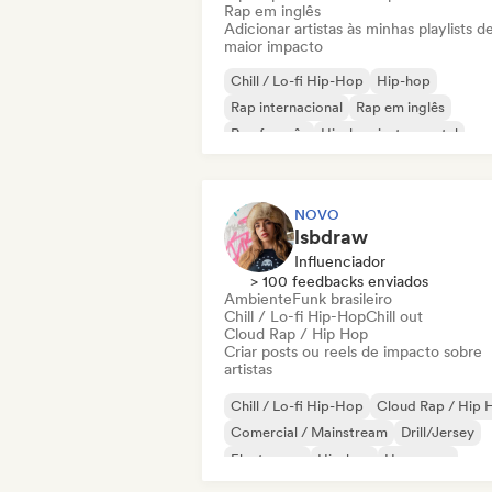
Rap em inglês
Adicionar artistas às minhas playlists d
maior impacto
Chill / Lo-fi Hip-Hop
Hip-hop
Rap internacional
Rap em inglês
Rap francês
Hip-hop instrumental
NOVO
lsbdraw
Influenciador
> 100 feedbacks enviados
Ambiente
Funk brasileiro
Chill / Lo-fi Hip-Hop
Chill out
Cloud Rap / Hip Hop
Criar posts ou reels de impacto sobre
artistas
Chill / Lo-fi Hip-Hop
Cloud Rap / Hip 
Comercial / Mainstream
Drill/Jersey
Electropop
Hip-hop
Hyperpop
Hip-hop instrumental