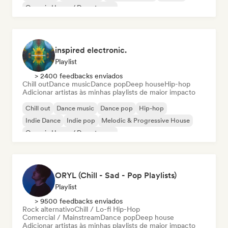
Organic House / Downtempo
inspired electronic.
Playlist
> 2400 feedbacks enviados
Chill out
Dance music
Dance pop
Deep house
Hip-hop
Adicionar artistas às minhas playlists de maior impacto
Chill out
Dance music
Dance pop
Hip-hop
Indie Dance
Indie pop
Melodic & Progressive House
Organic House / Downtempo
ORYL (Chill - Sad - Pop Playlists)
Playlist
> 9500 feedbacks enviados
Rock alternativo
Chill / Lo-fi Hip-Hop
Comercial / Mainstream
Dance pop
Deep house
Adicionar artistas às minhas playlists de maior impacto