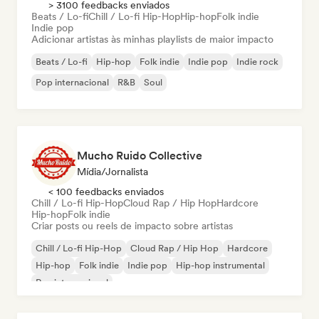
> 3100 feedbacks enviados
Beats / Lo-fi
Chill / Lo-fi Hip-Hop
Hip-hop
Folk indie
Indie pop
Adicionar artistas às minhas playlists de maior impacto
Beats / Lo-fi
Hip-hop
Folk indie
Indie pop
Indie rock
Pop internacional
R&B
Soul
Mucho Ruido Collective
Mídia/Jornalista
< 100 feedbacks enviados
Chill / Lo-fi Hip-Hop
Cloud Rap / Hip Hop
Hardcore
Hip-hop
Folk indie
Criar posts ou reels de impacto sobre artistas
Chill / Lo-fi Hip-Hop
Cloud Rap / Hip Hop
Hardcore
Hip-hop
Folk indie
Indie pop
Hip-hop instrumental
Rap internacional