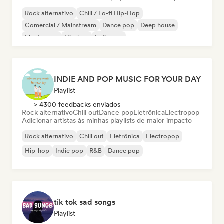
Rock alternativo
Chill / Lo-fi Hip-Hop
Comercial / Mainstream
Dance pop
Deep house
Electropop
Hip-hop
Indie pop
INDIE AND POP MUSIC FOR YOUR DAY
Playlist
> 4300 feedbacks enviados
Rock alternativo
Chill out
Dance pop
Eletrônica
Electropop
Adicionar artistas às minhas playlists de maior impacto
Rock alternativo
Chill out
Eletrônica
Electropop
Hip-hop
Indie pop
R&B
Dance pop
tik tok sad songs
Playlist