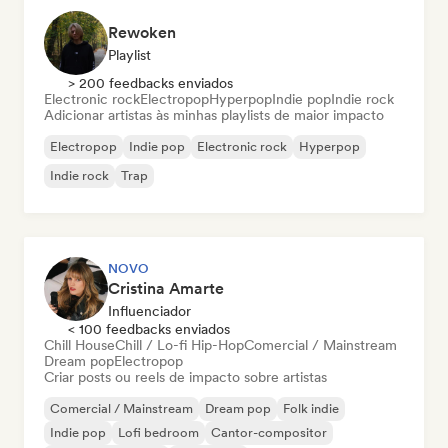
Rewoken
Playlist
> 200 feedbacks enviados
Electronic rock
Electropop
Hyperpop
Indie pop
Indie rock
Adicionar artistas às minhas playlists de maior impacto
Electropop
Indie pop
Electronic rock
Hyperpop
Indie rock
Trap
NOVO
Cristina Amarte
Influenciador
< 100 feedbacks enviados
Chill House
Chill / Lo-fi Hip-Hop
Comercial / Mainstream
Dream pop
Electropop
Criar posts ou reels de impacto sobre artistas
Comercial / Mainstream
Dream pop
Folk indie
Indie pop
Lofi bedroom
Cantor-compositor