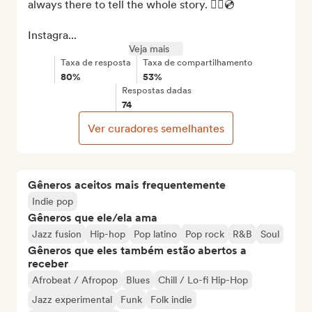
always there to tell the whole story. ❤️‍🔥💿

Instagra...
Veja mais
Taxa de resposta
Taxa de compartilhamento
80%
53%
Respostas dadas
74
Ver curadores semelhantes
Gêneros aceitos mais frequentemente
Indie pop
Gêneros que ele/ela ama
Jazz fusion
Hip-hop
Pop latino
Pop rock
R&B
Soul
Gêneros que eles também estão abertos a
receber
Afrobeat / Afropop
Blues
Chill / Lo-fi Hip-Hop
Jazz experimental
Funk
Folk indie