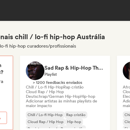
ais chill / lo-fi hip-hop Austrália
 lo-fi hip-hop curadores/profissionais
m
Sad Rap & Hip-Hop That Makes You Cry
s?
Playlist
ra
> 1200 feedbacks enviados
Chill / Lo-fi Hip-Hop
Rap cristão
Afr
Cloud Rap / Hip Hop
Clo
Deutschrap/German Hip-Hop
Hip-hop
Ele
Adicionar artistas às minhas playlists de
Adic
maior impacto
mai
Chill / Lo-fi Hip-Hop
Rap cristão
Chi
o
Cloud Rap / Hip Hop
Hip-hop
Cl
Rap internacional
Rap em inglês
El