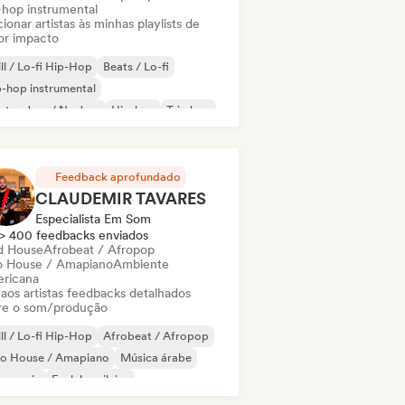
-hop instrumental
ionar artistas às minhas playlists de
or impacto
ll / Lo-fi Hip-Hop
Beats / Lo-fi
-hop instrumental
ctro Jazz / Nu Jazz
Hip-hop
Trip hop
Feedback aprofundado
CLAUDEMIR TAVARES
Especialista Em Som
> 400 feedbacks enviados
d House
Afrobeat / Afropop
o House / Amapiano
Ambiente
ricana
 aos artistas feedbacks detalhados
re o som/produção
ll / Lo-fi Hip-Hop
Afrobeat / Afropop
ro House / Amapiano
Música árabe
s music
Funk brasileiro
ica clássica
Cloud Rap / Hip Hop