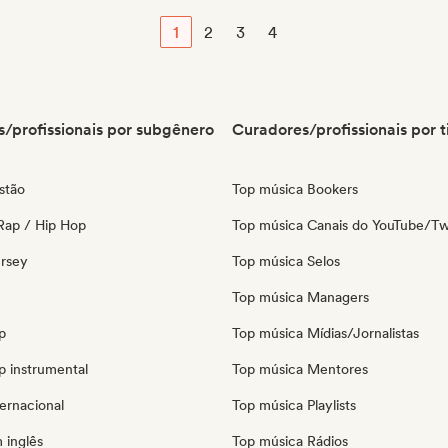
1
2
3
4
/profissionais por subgênero
Curadores/profissionais por t
stão
Top música Bookers
Rap / Hip Hop
Top música Canais do YouTube/Tw
ersey
Top música Selos
Top música Managers
p
Top música Mídias/Jornalistas
p instrumental
Top música Mentores
ernacional
Top música Playlists
 inglês
Top música Rádios