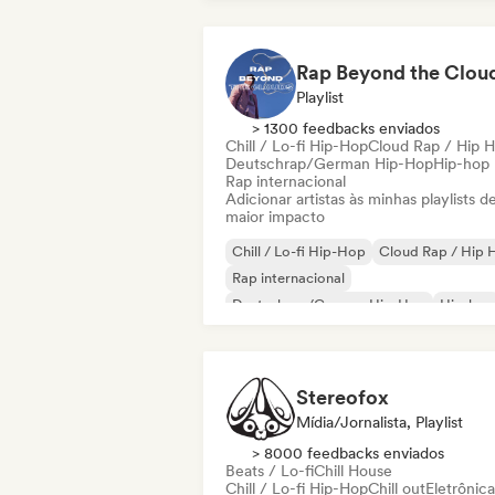
Rap Beyond the Clou
Playlist
> 1300 feedbacks enviados
Chill / Lo-fi Hip-Hop
Cloud Rap / Hip 
Deutschrap/German Hip-Hop
Hip-hop
Rap internacional
Adicionar artistas às minhas playlists d
maior impacto
Chill / Lo-fi Hip-Hop
Cloud Rap / Hip 
Rap internacional
Deutschrap/German Hip-Hop
Hip-hop
Nederhop/Dutch Hip-Hop
Rap em ingl
Rap francês
Stereofox
Mídia/Jornalista, Playlist
> 8000 feedbacks enviados
Beats / Lo-fi
Chill House
Chill / Lo-fi Hip-Hop
Chill out
Eletrônica