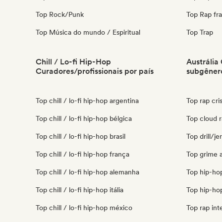
Top Rock/Punk
Top Rap fr
Top Música do mundo / Espiritual
Top Trap
Chill / Lo-fi Hip-Hop
Austrália
Curadores/profissionais por país
subgêner
Top chill / lo-fi hip-hop argentina
Top rap cris
Top chill / lo-fi hip-hop bélgica
Top cloud r
Top chill / lo-fi hip-hop brasil
Top drill/je
Top chill / lo-fi hip-hop frança
Top grime a
Top chill / lo-fi hip-hop alemanha
Top hip-hop
Top chill / lo-fi hip-hop itália
Top hip-hop
Top chill / lo-fi hip-hop méxico
Top rap int