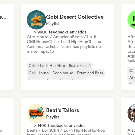
LMCB - Les Merveilles du Congo 🇨🇬
Gobi Desert Collective
Playlist
> 9800 feedbacks enviados
Afro House / Amapiano
Beats / Lo-fi
Afr
Chill House
Chill / Lo-fi Hip-Hop
Chill out
Afr
Adicionar artistas às minhas playlists de
Beat
maior impacto
Escr
Adic
mai
Chill / Lo-fi Hip-Hop
Beats / Lo-fi
Chi
Chill House
Deep house
Drum and Bass
Af
Hip-hop
Folk indie
Indie pop
Dri
Hip
Mel
Beat's Tailors
Playlist
> 1400 feedbacks enviados
p
Beats / Lo-fi
Chill / Lo-fi Hip-Hop
Hip-hop
Afr