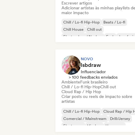
Escrever artigos
Adicionar artistas às minhas playlists d
maior impacto
Chill / Lo-fi Hip-Hop
Beats / Lo-fi
Chill House
Chill out
Electro Jazz / Nu Jazz
Funk
Jazz fusi
Folk indie
NOVO
lsbdraw
Influenciador
> 100 feedbacks enviados
Ambiente
Funk brasileiro
Chill / Lo-fi Hip-Hop
Chill out
Cloud Rap / Hip Hop
Criar posts ou reels de impacto sobre
artistas
Chill / Lo-fi Hip-Hop
Cloud Rap / Hip 
Comercial / Mainstream
Drill/Jersey
Electropop
Hip-hop
Hyperpop
Hip-hop instrumental