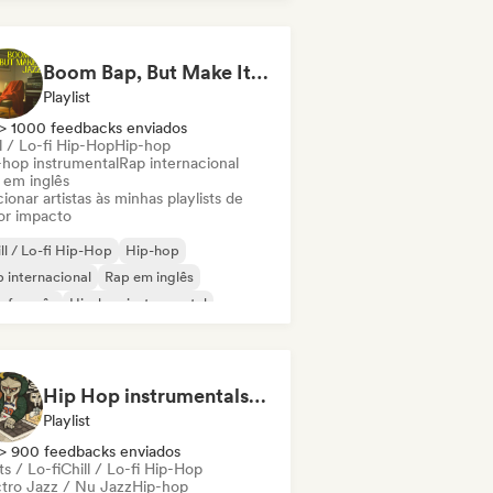
 internacional
Boom Bap, But Make It Jazzy 🎷 Jazz Rap, Underground & Conscious Hip-Hop
Playlist
> 1000 feedbacks enviados
l / Lo-fi Hip-Hop
Hip-hop
-hop instrumental
Rap internacional
 em inglês
ionar artistas às minhas playlists de
or impacto
ll / Lo-fi Hip-Hop
Hip-hop
 internacional
Rap em inglês
 francês
Hip-hop instrumental
Hip Hop instrumentals - Underground boombap & Lo Fi Hip Hop (by Snaap)
Playlist
> 900 feedbacks enviados
s / Lo-fi
Chill / Lo-fi Hip-Hop
ctro Jazz / Nu Jazz
Hip-hop