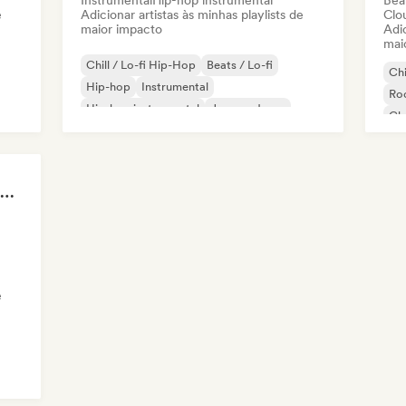
Instrumental
Hip-hop instrumental
Beat
e
Adicionar artistas às minhas playlists de
Clo
maior impacto
Adic
mai
Chill / Lo-fi Hip-Hop
Beats / Lo-fi
Chi
Hip-hop
Instrumental
Roc
Hip-hop instrumental
Jazz moderno
Cl
Mel
Pop
POV: I'm in my Villain Era
e