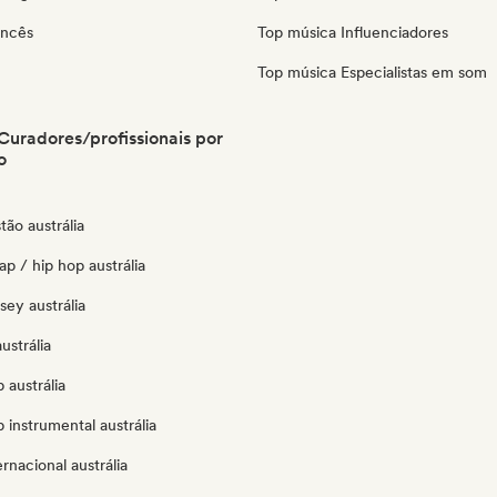
ancês
Top música Influenciadores
Top música Especialistas em som
 Curadores/profissionais por
o
tão austrália
ap / hip hop austrália
rsey austrália
ustrália
 austrália
 instrumental austrália
ernacional austrália