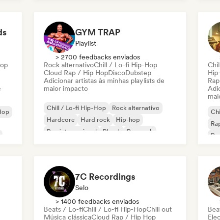
Rap francês
Rap
Deutschrap/German Hip-Hop
ds
GYM TRAP
Playlist
> 2700 feedbacks enviados
Hop
Rock alternativo
Chill / Lo-fi Hip-Hop
Chil
Cloud Rap / Hip Hop
Disco
Dubstep
Hip
Adicionar artistas às minhas playlists de
Rap
e
maior impacto
Adic
mai
Chill / Lo-fi Hip-Hop
Rock alternativo
Hop
Chi
Hardcore
Hard rock
Hip-hop
Rap
Rap internacional
Phonk
Pop rock
Rap
ês
7C Recordings
Selo
> 1400 feedbacks enviados
Beats / Lo-fi
Chill / Lo-fi Hip-Hop
Chill out
Beat
Música clássica
Cloud Rap / Hip Hop
Ele