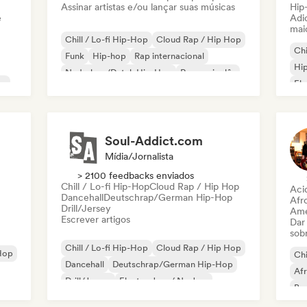
Assinar artistas e/ou lançar suas músicas
Hip
e
Adic
mai
Chill / Lo-fi Hip-Hop
Cloud Rap / Hip Hop
Chi
Funk
Hip-hop
Rap internacional
Hip
Nederhop/Dutch Hip-Hop
Rap em inglês
on
Ele
Rap francês
Soul-Addict.com
Mídia/Jornalista
> 2100 feedbacks enviados
Chill / Lo-fi Hip-Hop
Cloud Rap / Hip Hop
Aci
Dancehall
Deutschrap/German Hip-Hop
Afr
Drill/Jersey
Ame
Escrever artigos
Dar
sob
Chill / Lo-fi Hip-Hop
Cloud Rap / Hip Hop
Hop
Chi
Dancehall
Deutschrap/German Hip-Hop
Af
Drill/Jersey
Electro Jazz / Nu Jazz
Bas
Hip-hop
Rap internacional
Mús