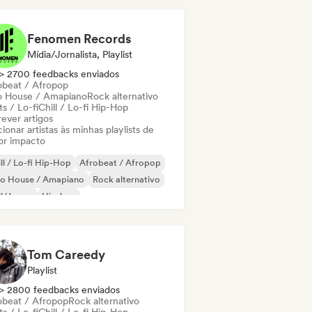
Fenomen Records
Mídia/Jornalista, Playlist
> 2700 feedbacks enviados
obeat / Afropop
o House / Amapiano
Rock alternativo
s / Lo-fi
Chill / Lo-fi Hip-Hop
ever artigos
ionar artistas às minhas playlists de
or impacto
ll / Lo-fi Hip-Hop
Afrobeat / Afropop
ro House / Amapiano
Rock alternativo
ll/Jersey
Hip-hop
-hop instrumental
odic & Progressive House
Tom Careedy
Playlist
> 2800 feedbacks enviados
obeat / Afropop
Rock alternativo