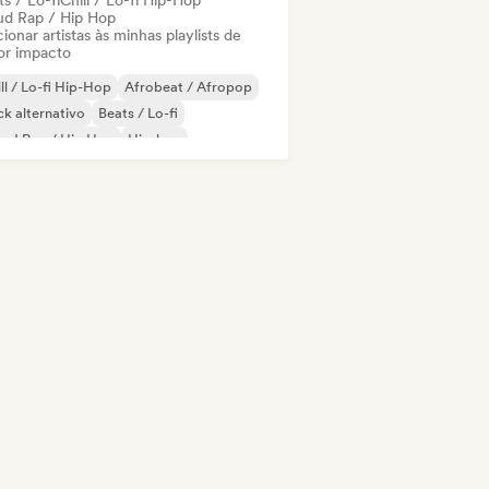
s / Lo-fi
Chill / Lo-fi Hip-Hop
ud Rap / Hip Hop
ionar artistas às minhas playlists de
or impacto
ll / Lo-fi Hip-Hop
Afrobeat / Afropop
k alternativo
Beats / Lo-fi
oud Rap / Hip Hop
Hip-hop
odic & Progressive House
 psicodélico