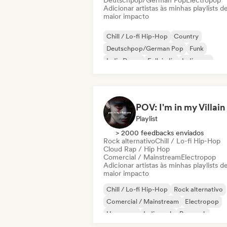
Deutschpop/German Pop
Electropop
Adicionar artistas às minhas playlists d
maior impacto
Chill / Lo-fi Hip-Hop
Country
Deutschpop/German Pop
Funk
Indie Dance
Folk indie
Indie pop
Indie rock
Playlist
> 2000 feedbacks enviados
Rock alternativo
Chill / Lo-fi Hip-Hop
Cloud Rap / Hip Hop
Comercial / Mainstream
Electropop
Adicionar artistas às minhas playlists d
maior impacto
Chill / Lo-fi Hip-Hop
Rock alternativo
Comercial / Mainstream
Electropop
Hyperpop
Indie rock
Pop rock
Pop psicodélico