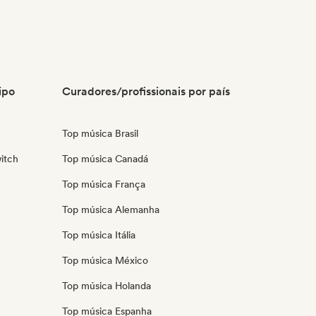
ipo
Curadores/profissionais por país
Top música Brasil
itch
Top música Canadá
Top música França
Top música Alemanha
Top música Itália
Top música México
Top música Holanda
Top música Espanha