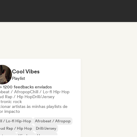
Cool Vibes
Playlist
> 1200 feedbacks enviados
obeat / Afropop
Chill / Lo-fi Hip-Hop
ud Rap / Hip Hop
Drill/Jersey
ctronic rock
ionar artistas às minhas playlists de
or impacto
ll / Lo-fi Hip-Hop
Afrobeat / Afropop
oud Rap / Hip Hop
Drill/Jersey
ectropop
Hip-hop
Hyperpop