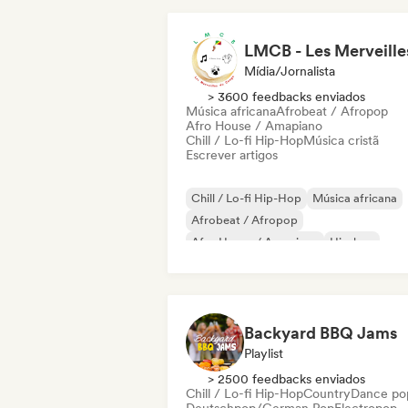
Mídia/Jornalista
> 3600 feedbacks enviados
Música africana
Afrobeat / Afropop
Afro House / Amapiano
Chill / Lo-fi Hip-Hop
Música cristã
Escrever artigos
Chill / Lo-fi Hip-Hop
Música africana
Afrobeat / Afropop
Afro House / Amapiano
Hip-hop
Rap internacional
Rap em inglês
Rap francês
Backyard BBQ Jams
Playlist
> 2500 feedbacks enviados
Chill / Lo-fi Hip-Hop
Country
Dance po