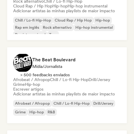
Rock alternativo
Chill / Lo-fi Hip-Hop
Cloud Rap / Hip Hop
Hip-hop
Hip-hop instrumental
Adicionar artistas às minhas playlists de maior impacto
Chill / Lo-fi Hip-Hop
Cloud Rap / Hip Hop
Hip-hop
Rap em inglês
Rock alternativo
Hip-hop instrumental
Rap internacional
Trap
The Beat Boulevard
Mídia/Jornalista
> 500 feedbacks enviados
Afrobeat / Afropop
Chill / Lo-fi Hip-Hop
Drill/Jersey
Grime
Hip-hop
Escrever artigos
Adicionar artistas às minhas playlists de maior impacto
Afrobeat / Afropop
Chill / Lo-fi Hip-Hop
Drill/Jersey
Grime
Hip-hop
R&B