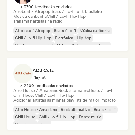
> 3700 feedbacks enviados
Afrobeat / Afropop
Beats / Lo-fi
Funk brasileiro
Música caribenha
Chill / Lo-fi Hip-Hop
Transmitir artistas na rádio
Afrobeat / Afropop
Beats / Lo-fi
Música caribenha
Chill / Lo-fi Hip-Hop
Eletrônica
Hip-hop
Hip-hop instrumental
Melodic & Progressive House
ADJ Cuts
Playlist
> 2400 feedbacks enviados
Afro House / Amapiano
Rock alternativo
Beats / Lo-fi
Chill House
Chill / Lo-fi Hip-Hop
Adicionar artistas às minhas playlists de maior impacto
Afro House / Amapiano
Rock alternativo
Beats / Lo-fi
Chill House
Chill / Lo-fi Hip-Hop
Dance music
Deep house
Disco