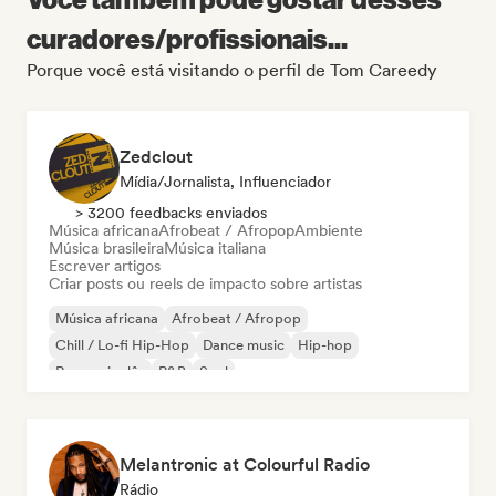
curadores/profissionais...
Porque você está visitando o perfil de Tom Careedy
Zedclout
Mídia/Jornalista, Influenciador
> 3200 feedbacks enviados
Música africana
Afrobeat / Afropop
Ambiente
Música brasileira
Música italiana
Escrever artigos
Criar posts ou reels de impacto sobre artistas
Música africana
Afrobeat / Afropop
Chill / Lo-fi Hip-Hop
Dance music
Hip-hop
Rap em inglês
R&B
Soul
Melantronic at Colourful Radio
Rádio