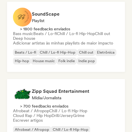
SoundScape
Playlist
> 1800 feedbacks enviados
Bass music
Beats / Lo-fi
Chill / Lo-fi Hip-Hop
Chill out
Deep house
Adicionar artistas às minhas playlists de maior impacto
Beats / Lo-fi
Chill / Lo-fi Hip-Hop
Chill out
Eletrônica
Hip-hop
House music
Folk indie
Indie pop
Zipp Squad Entertainment
Mídia/Jornalista
> 700 feedbacks enviados
Afrobeat / Afropop
Chill / Lo-fi Hip-Hop
Cloud Rap / Hip Hop
Drill/Jersey
Grime
Escrever artigos
Afrobeat / Afropop
Chill / Lo-fi Hip-Hop