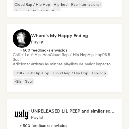
Cloud Rap / Hip Hop
Hip-hop
Rap internacional
Rap em inglês
R&B
Soul
Where’s My Happy Ending
Playlist
> 600 feedbacks enviados
Chill / Lo-fi Hip-Hop
Cloud Rap / Hip Hop
Hip-hop
R&B
Soul
Adicionar artistas às minhas playlists de maior impacto
Chill / Lo-fi Hip-Hop
Cloud Rap / Hip Hop
Hip-hop
R&B
Soul
UNRELEASED LIL PEEP and similar songs (by uxly music)
Playlist
> 500 feedbacks enviados